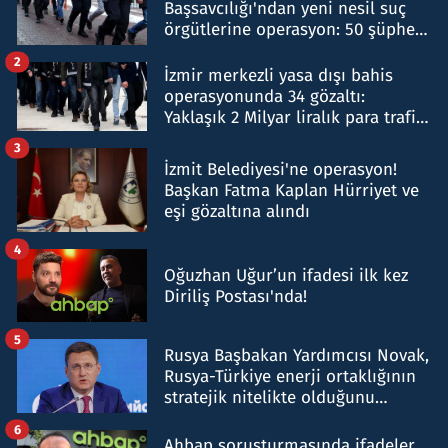
Başsavcılığı'ndan yeni nesil suç
örgütlerine operasyon: 50 şüpheli
hakkında gözaltı kararı
2
İzmir merkezli yasa dışı bahis
operasyonunda 34 gözaltı:
Yaklaşık 2 Milyar liralık para trafiği
tespit edildi
3
İzmit Belediyesi'ne operasyon!
Başkan Fatma Kaplan Hürriyet ve
eşi gözaltına alındı
4
Oğuzhan Uğur’un ifadesi ilk kez
Diriliş Postası'nda!
5
Rusya Başbakan Yardımcısı Novak,
Rusya-Türkiye enerji ortaklığının
stratejik nitelikte olduğunu
belirtti
6
Ahbap soruşturmasında ifadeler