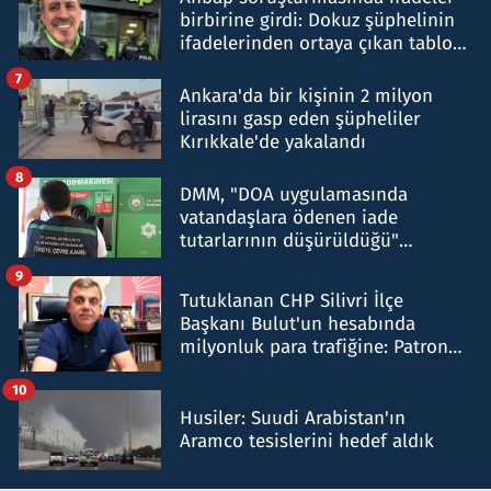
birbirine girdi: Dokuz şüphelinin
ifadelerinden ortaya çıkan tablo
şok etti
7
Ankara'da bir kişinin 2 milyon
lirasını gasp eden şüpheliler
Kırıkkale'de yakalandı
8
DMM, "DOA uygulamasında
vatandaşlara ödenen iade
tutarlarının düşürüldüğü"
iddiasını yalanladı
9
Tutuklanan CHP Silivri İlçe
Başkanı Bulut'un hesabında
milyonluk para trafiğine: Patron
talimat verdi, ben gönderdim
10
Husiler: Suudi Arabistan'ın
Aramco tesislerini hedef aldık