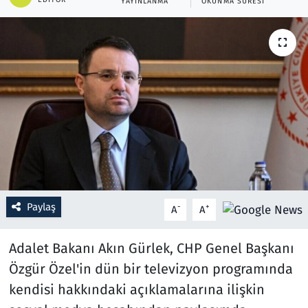
YAYINLANMA
OKUNMA SÜRESI
Resmi İlanlar
Rüya Tabirleri
Sağlık
Savunma Sanayi
Seçim 2023
Spor
Paylaş
-
+
A
A
Teknoloji ve Bilim
Adalet Bakanı Akın Gürlek, CHP Genel Başkanı
Özgür Özel'in dün bir televizyon programında
Televizyon
kendisi hakkındaki açıklamalarına ilişkin