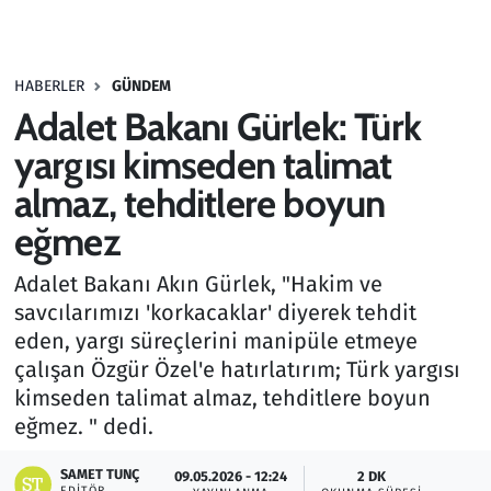
Gündem
HABERLER
GÜNDEM
Haber
Adalet Bakanı Gürlek: Türk
Kültür Sanat
yargısı kimseden talimat
almaz, tehditlere boyun
Kurumsal Haberler
eğmez
Lezzet Durağı
Adalet Bakanı Akın Gürlek, "Hakim ve
savcılarımızı 'korkacaklar' diyerek tehdit
Memur ve Kamu
eden, yargı süreçlerini manipüle etmeye
çalışan Özgür Özel'e hatırlatırım; Türk yargısı
Otomobil
kimseden talimat almaz, tehditlere boyun
eğmez. " dedi.
Oyun
SAMET TUNÇ
09.05.2026 - 12:24
2 DK
Ramazan
EDITÖR