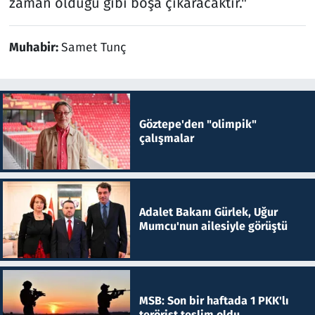
zaman olduğu gibi boşa çıkaracaktır."
Muhabir:
Samet Tunç
Göztepe'den "olimpik"
çalışmalar
Adalet Bakanı Gürlek, Uğur
Mumcu'nun ailesiyle görüştü
MSB: Son bir haftada 1 PKK'lı
terörist teslim oldu