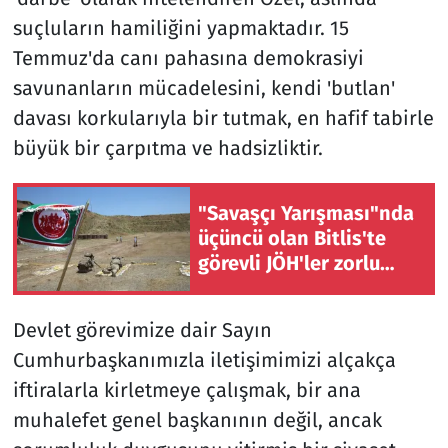
suçluların hamiliğini yapmaktadır. 15
Temmuz'da canı pahasına demokrasiyi
savunanların mücadelesini, kendi 'butlan'
davası korkularıyla bir tutmak, en hafif tabirle
büyük bir çarpıtma ve hadsizliktir.
"Savaşçı Yarışması"nda
üçüncü olan Bitlis'te
görevli JÖH'ler zorlu
eğitimlerden geçiyor
Devlet görevimize dair Sayın
Cumhurbaşkanımızla iletişimimizi alçakça
iftiralarla kirletmeye çalışmak, bir ana
muhalefet genel başkanının değil, ancak