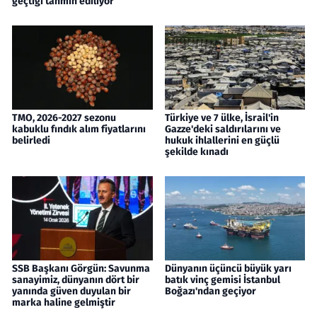
geçtiği tahmin ediliyor
TMO, 2026-2027 sezonu
Türkiye ve 7 ülke, İsrail'in
kabuklu fındık alım fiyatlarını
Gazze'deki saldırılarını ve
belirledi
hukuk ihlallerini en güçlü
şekilde kınadı
SSB Başkanı Görgün: Savunma
Dünyanın üçüncü büyük yarı
sanayimiz, dünyanın dört bir
batık vinç gemisi İstanbul
yanında güven duyulan bir
Boğazı'ndan geçiyor
marka haline gelmiştir