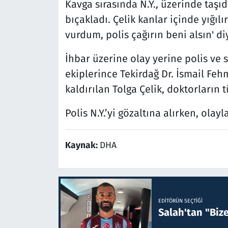
Kavga sırasında N.Y., üzerinde taşıdı
bıçakladı. Çelik kanlar içinde yığıl
vurdum, polis çağırın beni alsın' di
İhbar üzerine olay yerine polis ve sa
ekiplerince Tekirdağ Dr. İsmail Fe
kaldırılan Tolga Çelik, doktorları
Polis N.Y.’yi gözaltına alırken, olayl
Kaynak:
DHA
EDITÖRÜN SEÇTIĞI
Salah'tan "Biz