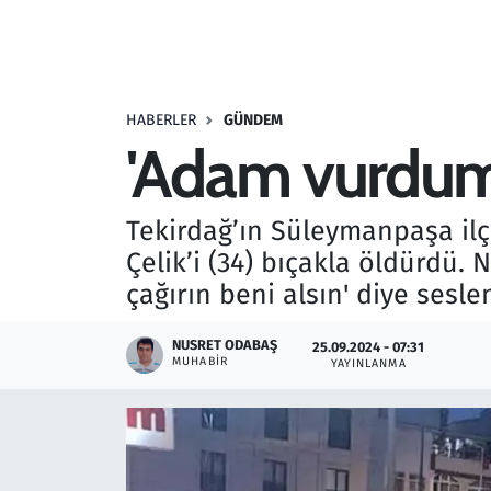
Resmi İlanlar
Rüya Tabirleri
HABERLER
GÜNDEM
'Adam vurdum, 
Sağlık
Savunma Sanayi
Tekirdağ’ın Süleymanpaşa ilçes
Çelik’i (34) bıçakla öldürdü.
Seçim 2023
çağırın beni alsın' diye sesle
Spor
NUSRET ODABAŞ
25.09.2024 - 07:31
MUHABIR
YAYINLANMA
Teknoloji ve Bilim
Televizyon