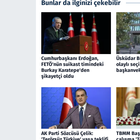
Bunlar da ilginizi çekebilir
Cumhurbaşkanı Erdoğan,
Üsküdar B
FETÖ'nün suikast timindeki
olaylı seç
Burkay Karatepe'den
başkanveki
şikayetçi oldu
AK Parti Sözcüsü Çelik:
TBMM Başk
'Terörsüz Türkiye' yasa teklifi
çalışma 'T