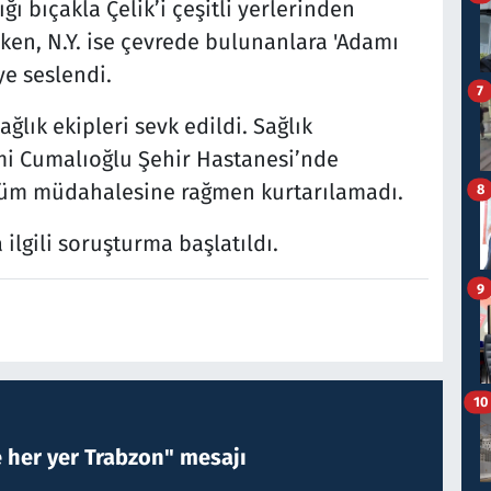
ğı bıçakla Çelik’i çeşitli yerlerinden
ırken, N.Y. ise çevrede bulunanlara 'Adamı
ye seslendi.
7
ğlık ekipleri sevk edildi. Sağlık
hmi Cumalıoğlu Şehir Hastanesi’nde
n tüm müdahalesine rağmen kurtarılamadı.
8
a ilgili soruşturma başlatıldı.
9
10
e her yer Trabzon" mesajı