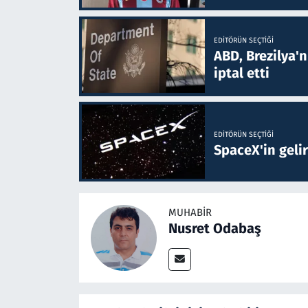
EDITÖRÜN SEÇTIĞI
ABD, Brezilya'
iptal etti
EDITÖRÜN SEÇTIĞI
SpaceX'in gelir
MUHABIR
Nusret Odabaş