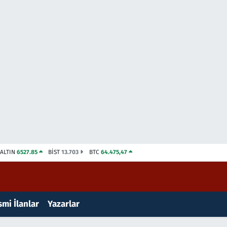
ALTIN
6527.85
BİST
13.703
BTC
64.475,47
mi İlanlar
Yazarlar