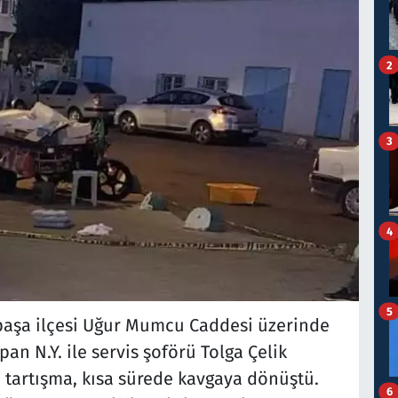
2
3
4
5
paşa ilçesi Uğur Mumcu Caddesi üzerinde
an N.Y. ile servis şoförü Tolga Çelik
 tartışma, kısa sürede kavgaya dönüştü.
6