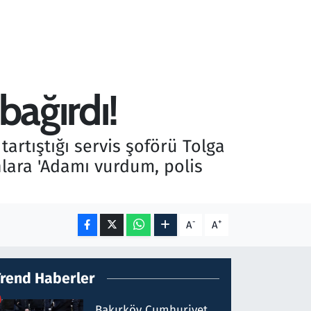
bağırdı!
tartıştığı servis şoförü Tolga
nlara 'Adamı vurdum, polis
-
+
A
A
Trend Haberler
Bakırköy Cumhuriyet