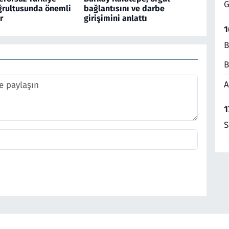
G
ğrultusunda önemli
bağlantısını ve darbe
r
girişimini anlattı
1
B
B
A
1
S