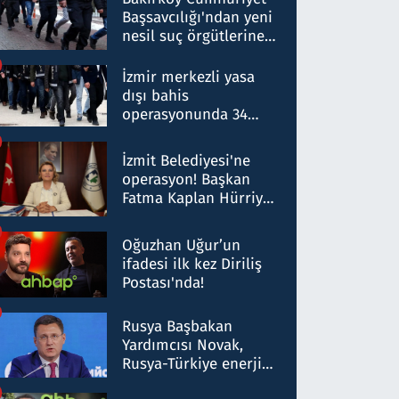
Başsavcılığı'ndan yeni
nesil suç örgütlerine
operasyon: 50 şüpheli
hakkında gözaltı kararı
İzmir merkezli yasa
dışı bahis
operasyonunda 34
gözaltı: Yaklaşık 2
Milyar liralık para
İzmit Belediyesi'ne
trafiği tespit edildi
operasyon! Başkan
Fatma Kaplan Hürriyet
ve eşi gözaltına alındı
Oğuzhan Uğur’un
ifadesi ilk kez Diriliş
Postası'nda!
Rusya Başbakan
Yardımcısı Novak,
Rusya-Türkiye enerji
ortaklığının stratejik