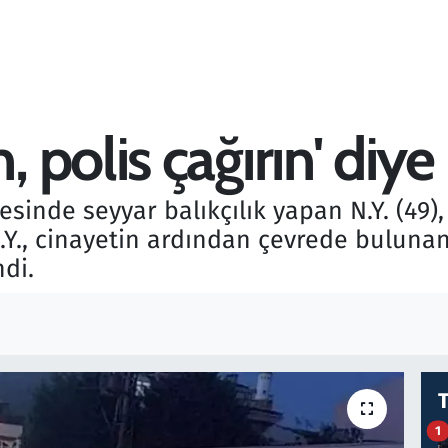
polis çağırın' diye 
inde seyyar balıkçılık yapan N.Y. (49), 
 N.Y., cinayetin ardından çevrede buluna
ndi.
1