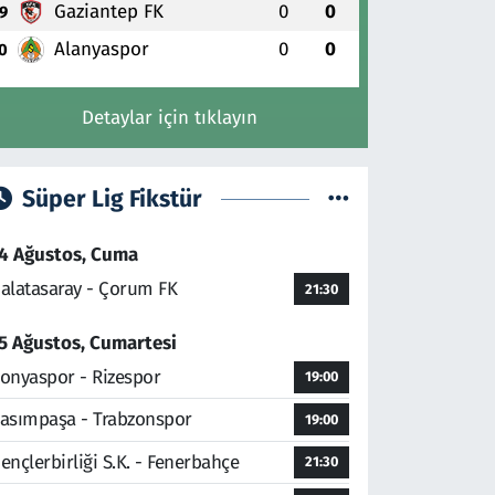
Gaziantep FK
0
0
9
Alanyaspor
0
0
0
Detaylar için tıklayın
Süper Lig Fikstür
4 Ağustos, Cuma
alatasaray - Çorum FK
21:30
5 Ağustos, Cumartesi
onyaspor - Rizespor
19:00
asımpaşa - Trabzonspor
19:00
ençlerbirliği S.K. - Fenerbahçe
21:30