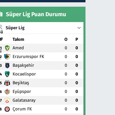
Süper Lig Puan Durumu
Süper Lig
#
Takım
O
P
Amed
0
0
1
Erzurumspor FK
0
0
2
Başakşehir
0
0
3
Kocaelispor
0
0
4
Beşiktaş
0
0
5
Eyüpspor
0
0
6
Galatasaray
0
0
7
Çorum FK
0
0
8