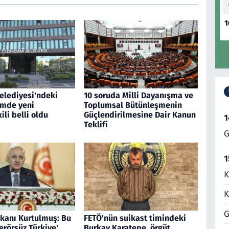
1
elediyesi'ndeki
10 soruda Milli Dayanışma ve
imde yeni
Toplumsal Bütünleşmenin
li belli oldu
Güçlendirilmesine Dair Kanun
1
Teklifi
G
1
K
K
G
anı Kurtulmuş: Bu
FETÖ'nün suikast timindeki
erörsüz Türkiye'
Burkay Karatepe, örgüt