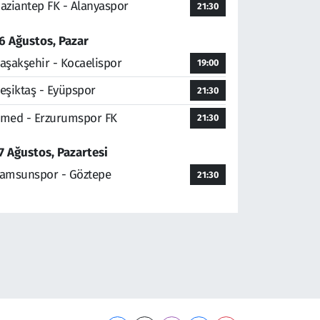
aziantep FK - Alanyaspor
21:30
6 Ağustos, Pazar
aşakşehir - Kocaelispor
19:00
eşiktaş - Eyüpspor
21:30
med - Erzurumspor FK
21:30
7 Ağustos, Pazartesi
amsunspor - Göztepe
21:30