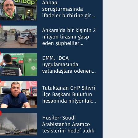
nitelikte olduğunu
Ahbap
belirtti
soruşturmasında
ifadeler birbirine girdi:
Dokuz şüphelinin
ifadelerinden ortaya
Ankara'da bir kişinin 2
çıkan tablo şok etti
milyon lirasını gasp
eden şüpheliler
Kırıkkale'de yakalandı
DMM, "DOA
uygulamasında
vatandaşlara ödenen
iade tutarlarının
düşürüldüğü" iddiasını
Tutuklanan CHP Silivri
yalanladı
İlçe Başkanı Bulut'un
hesabında milyonluk
para trafiğine: Patron
talimat verdi, ben
Husiler: Suudi
gönderdim
Arabistan'ın Aramco
tesislerini hedef aldık