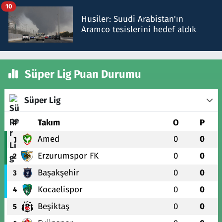
10
Husiler: Suudi Arabistan'ın
Aramco tesislerini hedef aldık
Süper Lig Puan Durumu
Süper Lig
#
Takım
O
P
Amed
0
0
1
Erzurumspor FK
0
0
2
Başakşehir
0
0
3
Kocaelispor
0
0
4
Beşiktaş
0
0
5