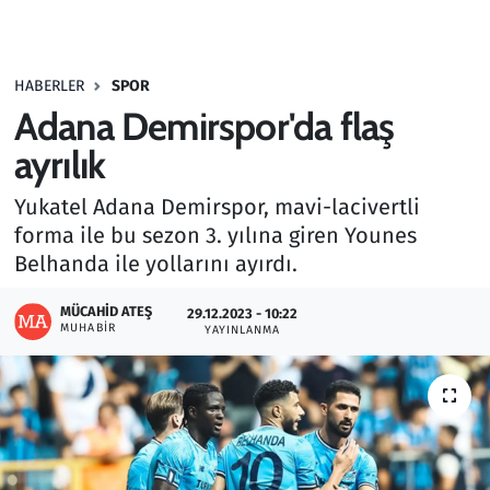
Gündem
HABERLER
SPOR
Haber
Adana Demirspor'da flaş
Kültür Sanat
ayrılık
Yukatel Adana Demirspor, mavi-lacivertli
Kurumsal Haberler
forma ile bu sezon 3. yılına giren Younes
Belhanda ile yollarını ayırdı.
Lezzet Durağı
MÜCAHID ATEŞ
29.12.2023 - 10:22
Memur ve Kamu
MUHABIR
YAYINLANMA
Otomobil
Oyun
Ramazan