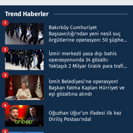
Trend Haberler
1
Bakırköy Cumhuriyet
Başsavcılığı'ndan yeni nesil suç
örgütlerine operasyon: 50 şüpheli
hakkında gözaltı kararı
2
İzmir merkezli yasa dışı bahis
operasyonunda 34 gözaltı:
Yaklaşık 2 Milyar liralık para trafiği
tespit edildi
3
İzmit Belediyesi'ne operasyon!
Başkan Fatma Kaplan Hürriyet ve
eşi gözaltına alındı
4
Oğuzhan Uğur’un ifadesi ilk kez
Diriliş Postası'nda!
5