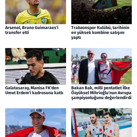
Arsenal, Bruno Guimaraes'i
Trabzonspor Kulübü, tarihinin
transfer etti
en yüksek kombine satışını
yaptı
Galatasaray, Manisa FK'den
Bakan Bak, milli pentatlet İlke
Umut Erdem'i kadrosuna kattı
Özyüksel Mihrioğlu'nun Avrupa
şampiyonluğunu değerlendirdi