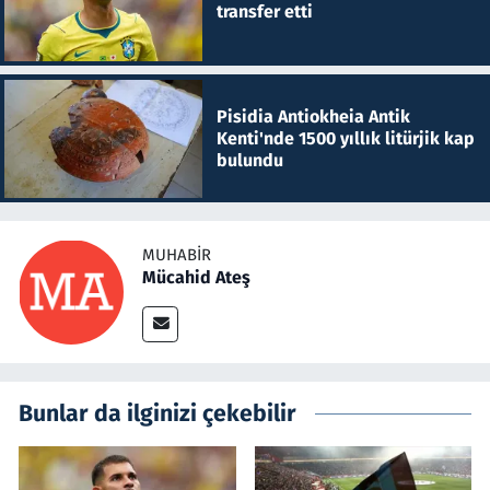
transfer etti
Pisidia Antiokheia Antik
Kenti'nde 1500 yıllık litürjik kap
bulundu
MUHABIR
Mücahid Ateş
Bunlar da ilginizi çekebilir