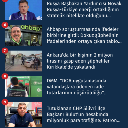
Rusya Başbakan Yardımcısı Novak,
Rusya-Türkiye enerji ortaklığının
stratejik nitelikte olduğunu
belirtti
6
Ahbap soruşturmasında ifadeler
birbirine girdi: Dokuz şüphelinin
ifadelerinden ortaya çıkan tablo
şok etti
7
Ankara'da bir kişinin 2 milyon
lirasını gasp eden şüpheliler
Kırıkkale'de yakalandı
8
DMM, "DOA uygulamasında
vatandaşlara ödenen iade
tutarlarının düşürüldüğü"
iddiasını yalanladı
9
Tutuklanan CHP Silivri İlçe
Başkanı Bulut'un hesabında
milyonluk para trafiğine: Patron
talimat verdi, ben gönderdim