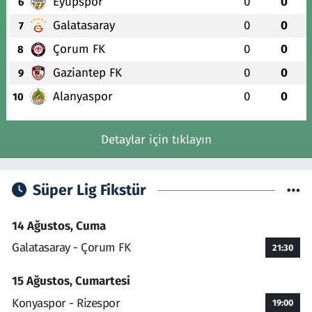
Eyüpspor
0
0
6
Galatasaray
0
0
7
Çorum FK
0
0
8
Gaziantep FK
0
0
9
Alanyaspor
0
0
10
Detaylar için tıklayın
Süper Lig Fikstür
14 Ağustos, Cuma
Galatasaray - Çorum FK
21:30
15 Ağustos, Cumartesi
Konyaspor - Rizespor
19:00