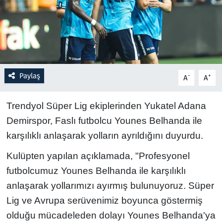
Resmi İlanlar
Rüya Tabirleri
Sağlık
Paylaş
-
+
A
A
Savunma Sanayi
Trendyol Süper Lig ekiplerinden Yukatel Adana
Demirspor, Faslı futbolcu Younes Belhanda ile
Seçim 2023
karşılıklı anlaşarak yolların ayrıldığını duyurdu.
Spor
Kulüpten yapılan açıklamada, "Profesyonel
futbolcumuz Younes Belhanda ile karşılıklı
Teknoloji ve Bilim
anlaşarak yollarımızı ayırmış bulunuyoruz. Süper
Televizyon
Lig ve Avrupa serüvenimiz boyunca göstermiş
olduğu mücadeleden dolayı Younes Belhanda'ya