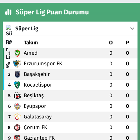
Süper Lig Puan Durumu
Süper Lig
#
Takım
O
P
Amed
0
0
1
Erzurumspor FK
0
0
2
Başakşehir
0
0
3
Kocaelispor
0
0
4
Beşiktaş
0
0
5
Eyüpspor
0
0
6
Galatasaray
0
0
7
Çorum FK
0
0
8
Gaziantep FK
0
0
9