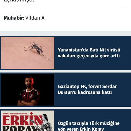
Muhabir:
Vildan A.
Yunanistan'da Batı Nil virüsü
vakaları geçen yıla göre arttı
Gaziantep FK, forvet Serdar
Dursun'u kadrosuna kattı
Özgün tarzıyla Türk müziğine
yön veren Erkin Koray