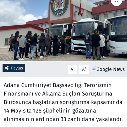
Resmi İlanlar
Rüya Tabirleri
Sağlık
Savunma Sanayi
Paylaş
-
+
A
A
Seçim 2023
Adana Cumhuriyet Başsavcılığı Terörizmin
Spor
Finansmanı ve Aklama Suçları Soruşturma
Teknoloji ve Bilim
Bürosunca başlatılan soruşturma kapsamında
14 Mayıs'ta 128 şüphelinin gözaltına
Televizyon
alınmasının ardından 33 zanlı daha yakalandı.