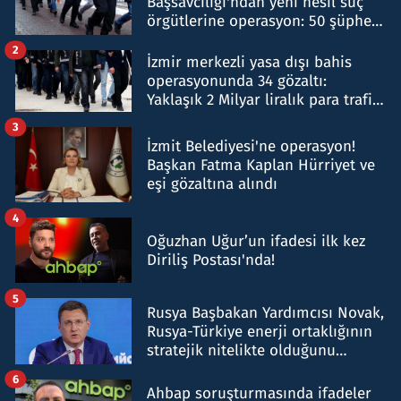
Başsavcılığı'ndan yeni nesil suç
örgütlerine operasyon: 50 şüpheli
hakkında gözaltı kararı
2
İzmir merkezli yasa dışı bahis
operasyonunda 34 gözaltı:
Yaklaşık 2 Milyar liralık para trafiği
tespit edildi
3
İzmit Belediyesi'ne operasyon!
Başkan Fatma Kaplan Hürriyet ve
eşi gözaltına alındı
4
Oğuzhan Uğur’un ifadesi ilk kez
Diriliş Postası'nda!
5
Rusya Başbakan Yardımcısı Novak,
Rusya-Türkiye enerji ortaklığının
stratejik nitelikte olduğunu
belirtti
6
Ahbap soruşturmasında ifadeler