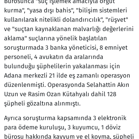
Bürosunca "suç işlemek amacıyla örgüt
kurma", "yasa dışı bahis", "bilişim sistemleri
kullanılarak nitelikli dolandırıcılık", "rüşvet"
ve "suçtan kaynaklanan malvarlığı değerlerini
aklama" suçlarına yönelik başlatılan
soruşturmada 3 banka yöneticisi, 8 emniyet
personeli, 4 avukatın da aralarında
bulunduğu şüphelilerin yakalanması için
Adana merkezli 21 ilde eş zamanlı operasyon
düzenlenmişti. Operasyonda Selahattin Akın
Uzun ve Rasim Ozan Kütahyalı dahil 128
şüpheli gözaltına alınmıştı.
Ayrıca soruşturma kapsamında 3 elektronik
para ödeme kuruluşu, 3 kuyumcu, 1 döviz
bürosu hakkında kayyum ve el koyma, şüpheli