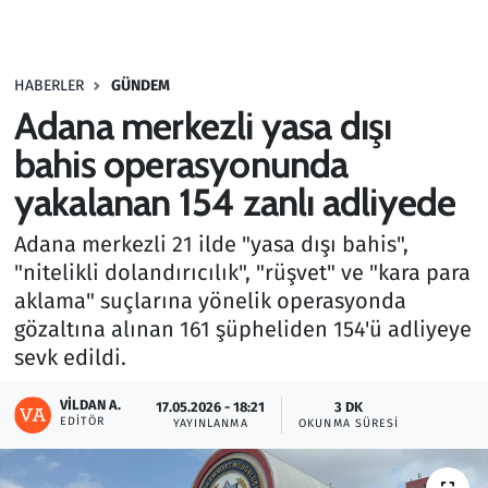
Gündem
HABERLER
GÜNDEM
Haber
Adana merkezli yasa dışı
Kültür Sanat
bahis operasyonunda
yakalanan 154 zanlı adliyede
Kurumsal Haberler
Adana merkezli 21 ilde "yasa dışı bahis",
Lezzet Durağı
"nitelikli dolandırıcılık", "rüşvet" ve "kara para
aklama" suçlarına yönelik operasyonda
Memur ve Kamu
gözaltına alınan 161 şüpheliden 154'ü adliyeye
sevk edildi.
Otomobil
VILDAN A.
17.05.2026 - 18:21
3 DK
EDITÖR
Oyun
YAYINLANMA
OKUNMA SÜRESI
Ramazan