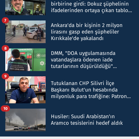
birbirine girdi: Dokuz şüphelinin
ifadelerinden ortaya çıkan tablo
şok etti
7
Ankara'da bir kişinin 2 milyon
lirasını gasp eden şüpheliler
Kırıkkale'de yakalandı
8
DMM, "DOA uygulamasında
vatandaşlara ödenen iade
tutarlarının düşürüldüğü"
iddiasını yalanladı
9
Tutuklanan CHP Silivri İlçe
Başkanı Bulut'un hesabında
milyonluk para trafiğine: Patron
talimat verdi, ben gönderdim
10
Husiler: Suudi Arabistan'ın
Aramco tesislerini hedef aldık