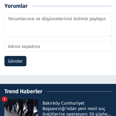
Yorumlar
Gönder
Trend Haberler
1
Bakırköy Cumhuriyet
Başsavcılığı'ndan yeni nesil suç
örgütlerine operasyon: 50 şüpheli