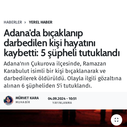
Gündem
HABERLER
YEREL HABER
Haber
Adana'da bıçaklanıp
Kültür Sanat
darbedilen kişi hayatını
kaybetti: 5 şüpheli tutuklandı
Kurumsal Haberler
Adana'nın Çukurova ilçesinde, Ramazan
Lezzet Durağı
Karabulut isimli bir kişi bıçaklanarak ve
darbedilerek öldürüldü. Olayla ilgili gözaltına
Memur ve Kamu
alınan 6 şüpheliden 5'i tutuklandı.
Otomobil
MÜRVET KARA
04.09.2024 - 10:51
MUHABIR
YAYINLANMA
Oyun
Ramazan