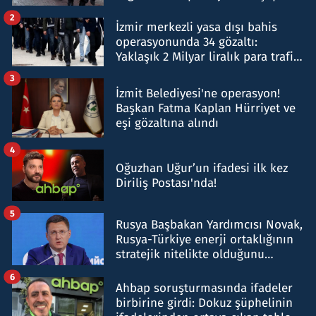
hakkında gözaltı kararı
2
İzmir merkezli yasa dışı bahis
operasyonunda 34 gözaltı:
Yaklaşık 2 Milyar liralık para trafiği
tespit edildi
3
İzmit Belediyesi'ne operasyon!
Başkan Fatma Kaplan Hürriyet ve
eşi gözaltına alındı
4
Oğuzhan Uğur’un ifadesi ilk kez
Diriliş Postası'nda!
5
Rusya Başbakan Yardımcısı Novak,
Rusya-Türkiye enerji ortaklığının
stratejik nitelikte olduğunu
belirtti
6
Ahbap soruşturmasında ifadeler
birbirine girdi: Dokuz şüphelinin