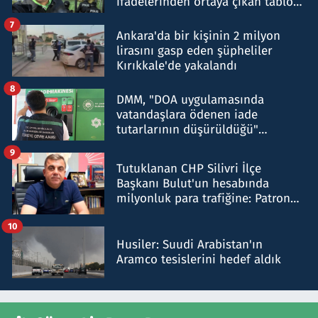
ifadelerinden ortaya çıkan tablo
şok etti
7
Ankara'da bir kişinin 2 milyon
lirasını gasp eden şüpheliler
Kırıkkale'de yakalandı
8
DMM, "DOA uygulamasında
vatandaşlara ödenen iade
tutarlarının düşürüldüğü"
iddiasını yalanladı
9
Tutuklanan CHP Silivri İlçe
Başkanı Bulut'un hesabında
milyonluk para trafiğine: Patron
talimat verdi, ben gönderdim
10
Husiler: Suudi Arabistan'ın
Aramco tesislerini hedef aldık