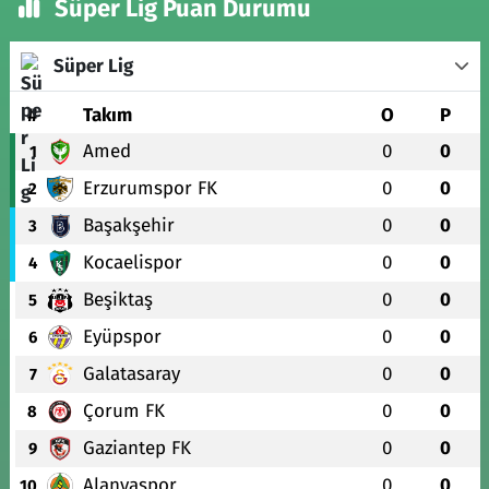
Süper Lig Puan Durumu
Süper Lig
#
Takım
O
P
Amed
0
0
1
Erzurumspor FK
0
0
2
Başakşehir
0
0
3
Kocaelispor
0
0
4
Beşiktaş
0
0
5
Eyüpspor
0
0
6
Galatasaray
0
0
7
Çorum FK
0
0
8
Gaziantep FK
0
0
9
Alanyaspor
0
0
10