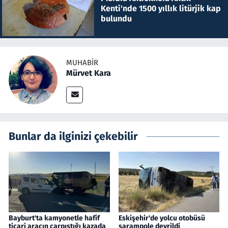
Kenti'nde 1500 yıllık litürjik kap
bulundu
MUHABIR
Mürvet Kara
Bunlar da ilginizi çekebilir
Bayburt'ta kamyonetle hafif
Eskişehir'de yolcu otobüsü
ticari aracın çarpıştığı kazada
şarampole devrildi