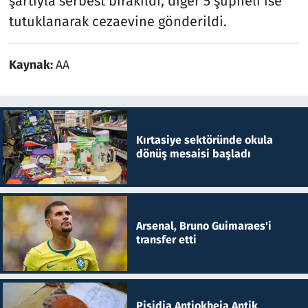
şartıyla serbest bırakıldı, diğer 5 şüpheli ise
tutuklanarak cezaevine gönderildi.
Kaynak:
AA
Kırtasiye sektöründe okula
dönüş mesaisi başladı
Arsenal, Bruno Guimaraes'i
transfer etti
Pisidia Antiokheia Antik