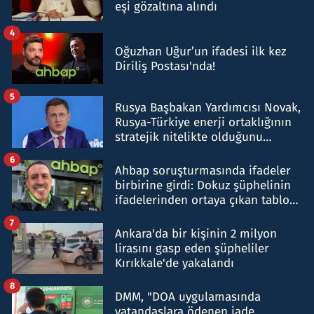
eşi gözaltına alındı
4
Oğuzhan Uğur’un ifadesi ilk kez
Diriliş Postası'nda!
5
Rusya Başbakan Yardımcısı Novak,
Rusya-Türkiye enerji ortaklığının
stratejik nitelikte olduğunu
belirtti
6
Ahbap soruşturmasında ifadeler
birbirine girdi: Dokuz şüphelinin
ifadelerinden ortaya çıkan tablo
şok etti
7
Ankara'da bir kişinin 2 milyon
lirasını gasp eden şüpheliler
Kırıkkale'de yakalandı
8
DMM, "DOA uygulamasında
vatandaşlara ödenen iade