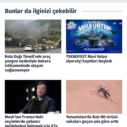
Bunlar da ilginizi çekebilir
Bolu Dağı Tüneli'nde araç
TEKNOFEST Mavi Vatan
yangını nedeniyle Ankara
ziyaretçi kayıtları başladı
istikametinde ulaşım
sağlanamıyor
Musk’tan Fransa'daki
Yunanistan'da Batı Nil virüsü
seçimlerde yabancı
vakaları geçen yıla göre arttı
müdahaleyi önlemek için X’in