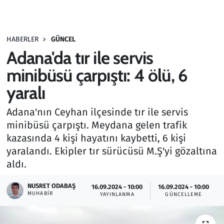
Gündem
HABERLER
GÜNCEL
Haber
Adana'da tır ile servis
Kültür Sanat
minibüsü çarpıştı: 4 ölü, 6
yaralı
Kurumsal Haberler
Adana'nın Ceyhan ilçesinde tır ile servis
Lezzet Durağı
minibüsü çarpıştı. Meydana gelen trafik
kazasında 4 kişi hayatını kaybetti, 6 kişi
Memur ve Kamu
yaralandı. Ekipler tır sürücüsü M.Ş'yi gözaltına
aldı.
Otomobil
NUSRET ODABAŞ
16.09.2024 - 10:00
16.09.2024 - 10:00
MUHABIR
Oyun
YAYINLANMA
GÜNCELLEME
Ramazan