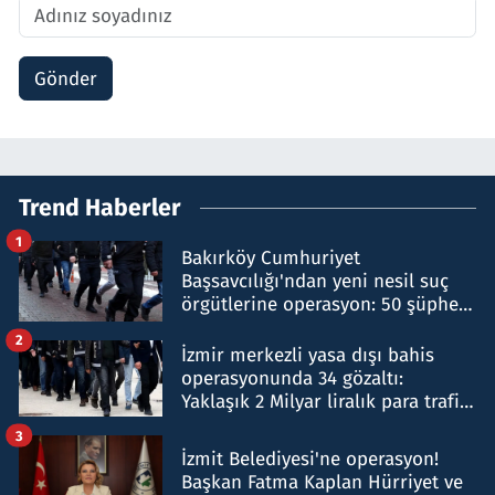
Gönder
Trend Haberler
1
Bakırköy Cumhuriyet
Başsavcılığı'ndan yeni nesil suç
örgütlerine operasyon: 50 şüpheli
hakkında gözaltı kararı
2
İzmir merkezli yasa dışı bahis
operasyonunda 34 gözaltı:
Yaklaşık 2 Milyar liralık para trafiği
tespit edildi
3
İzmit Belediyesi'ne operasyon!
Başkan Fatma Kaplan Hürriyet ve