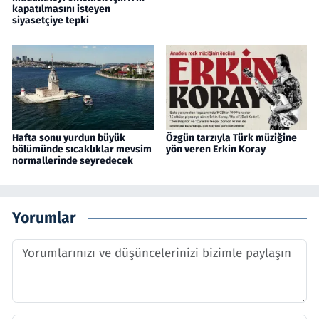
kapatılmasını isteyen
siyasetçiye tepki
Hafta sonu yurdun büyük
Özgün tarzıyla Türk müziğine
bölümünde sıcaklıklar mevsim
yön veren Erkin Koray
normallerinde seyredecek
Yorumlar