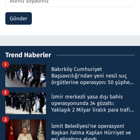
Gönder
Trend Haberler
1
Bakırköy Cumhuriyet
Başsavcılığı'ndan yeni nesil suç
örgütlerine operasyon: 50 şüpheli
hakkında gözaltı kararı
2
İzmir merkezli yasa dışı bahis
operasyonunda 34 gözaltı:
Yaklaşık 2 Milyar liralık para trafiği
tespit edildi
3
İzmit Belediyesi'ne operasyon!
Başkan Fatma Kaplan Hürriyet ve
eşi gözaltına alındı