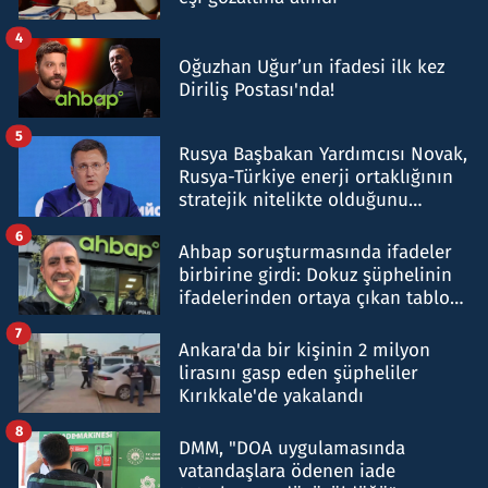
4
Oğuzhan Uğur’un ifadesi ilk kez
Diriliş Postası'nda!
5
Rusya Başbakan Yardımcısı Novak,
Rusya-Türkiye enerji ortaklığının
stratejik nitelikte olduğunu
belirtti
6
Ahbap soruşturmasında ifadeler
birbirine girdi: Dokuz şüphelinin
ifadelerinden ortaya çıkan tablo
şok etti
7
Ankara'da bir kişinin 2 milyon
lirasını gasp eden şüpheliler
Kırıkkale'de yakalandı
8
DMM, "DOA uygulamasında
vatandaşlara ödenen iade