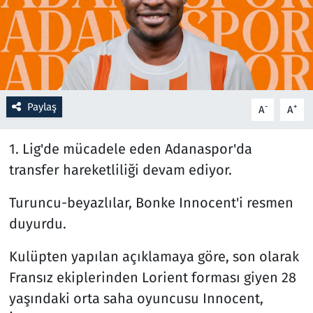
Resmi İlanlar
Rüya Tabirleri
Sağlık
Paylaş
-
+
A
A
Savunma Sanayi
1. Lig'de mücadele eden Adanaspor'da
transfer hareketliliği devam ediyor.
Seçim 2023
Turuncu-beyazlılar, Bonke Innocent'i resmen
Spor
duyurdu.
Teknoloji ve Bilim
Kulüpten yapılan açıklamaya göre, son olarak
Fransız ekiplerinden Lorient forması giyen 28
Televizyon
yaşındaki orta saha oyuncusu Innocent,