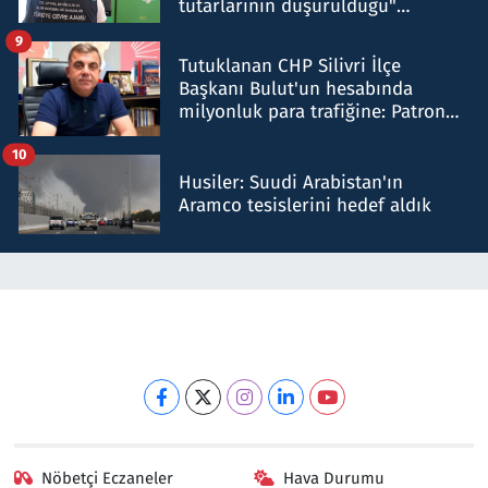
tutarlarının düşürüldüğü"
iddiasını yalanladı
9
Tutuklanan CHP Silivri İlçe
Başkanı Bulut'un hesabında
milyonluk para trafiğine: Patron
talimat verdi, ben gönderdim
10
Husiler: Suudi Arabistan'ın
Aramco tesislerini hedef aldık
Nöbetçi Eczaneler
Hava Durumu