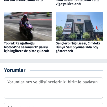
Dursun'u kadrosuna kattı
Manchester United'dan Celta
Vigo'ya kiralandı
Toprak Razgatlıoğlu,
Gençlerbirliği Lisesi, Çin'deki
MotoGP'de sezonun 12. yarışı
Dünya Şampiyonası'nda boy
için İngiltere'de piste çıkacak
gösterecek
Yorumlar