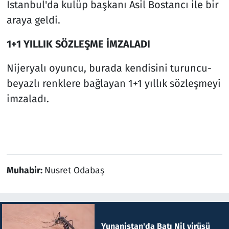
İstanbul'da kulüp başkanı Asil Bostancı ile bir
araya geldi.
1+1 YILLIK SÖZLEŞME İMZALADI
Nijeryalı oyuncu, burada kendisini turuncu-
beyazlı renklere bağlayan 1+1 yıllık sözleşmeyi
imzaladı.
Muhabir:
Nusret Odabaş
Yunanistan'da Batı Nil virüsü