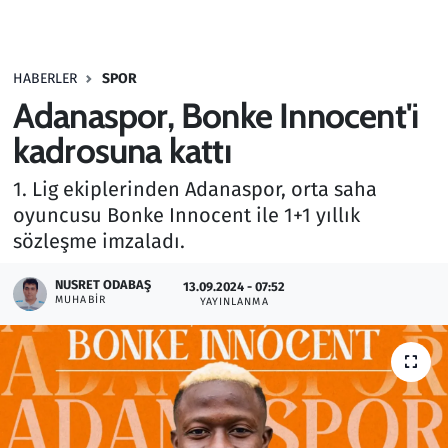
Gündem
HABERLER
SPOR
Haber
Adanaspor, Bonke Innocent'i
Kültür Sanat
kadrosuna kattı
1. Lig ekiplerinden Adanaspor, orta saha
Kurumsal Haberler
oyuncusu Bonke Innocent ile 1+1 yıllık
sözleşme imzaladı.
Lezzet Durağı
NUSRET ODABAŞ
13.09.2024 - 07:52
Memur ve Kamu
MUHABIR
YAYINLANMA
Otomobil
Oyun
Ramazan