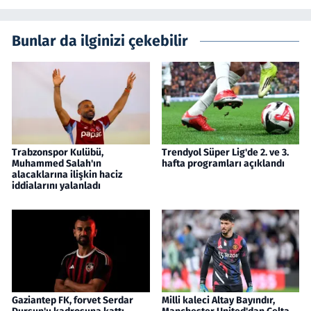
Bunlar da ilginizi çekebilir
Trabzonspor Kulübü,
Trendyol Süper Lig'de 2. ve 3.
Muhammed Salah'ın
hafta programları açıklandı
alacaklarına ilişkin haciz
iddialarını yalanladı
Gaziantep FK, forvet Serdar
Milli kaleci Altay Bayındır,