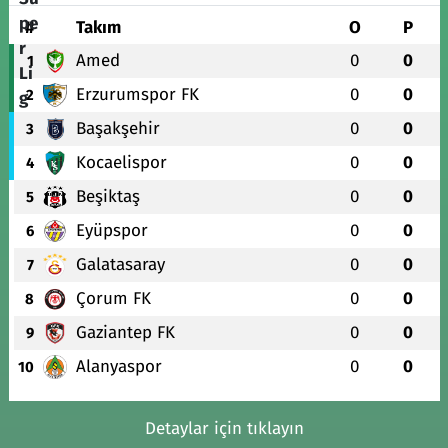
#
Takım
O
P
Amed
0
0
1
Erzurumspor FK
0
0
2
Başakşehir
0
0
3
Kocaelispor
0
0
4
Beşiktaş
0
0
5
Eyüpspor
0
0
6
Galatasaray
0
0
7
Çorum FK
0
0
8
Gaziantep FK
0
0
9
Alanyaspor
0
0
10
Detaylar için tıklayın