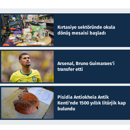
Kırtasiye sektöründe okula
dönüş mesaisi başladı
Arsenal, Bruno Guimaraes'i
transfer etti
Pisidia Antiokheia Antik
Kenti'nde 1500 yıllık litürjik kap
bulundu