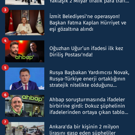
Yaklaşık 2 Milyar liralık para trafiği
tespit edildi
3
İzmit Belediyesi'ne operasyon!
Başkan Fatma Kaplan Hürriyet ve
eşi gözaltına alındı
4
Oğuzhan Uğur’un ifadesi ilk kez
Diriliş Postası'nda!
5
Rusya Başbakan Yardımcısı Novak,
Rusya-Türkiye enerji ortaklığının
stratejik nitelikte olduğunu
belirtti
6
Ahbap soruşturmasında ifadeler
birbirine girdi: Dokuz şüphelinin
ifadelerinden ortaya çıkan tablo
şok etti
7
Ankara'da bir kişinin 2 milyon
lirasını gasp eden şüpheliler