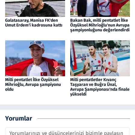
Galatasaray, Manisa FK'den
Bakan Bak, milli pentatlet İlke
Umut Erdem'i kadrosuna kattı
Özyüksel Mihrioğlu'nun Avrupa
şampiyonluğunu değerlendirdi
Milli pentatlet İlke Özyüksel
Milli pentatletler Kıvanç
Mihrioğlu, Avrupa şampiyonu
Taşyaran ve Buğra Ünal,
oldu
Avrupa Şampiyonası'nda finale
yükseldi
Yorumlar