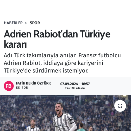
Gündem
HABERLER
SPOR
Haber
Adrien Rabiot'dan Türkiye
Kültür Sanat
kararı
Adı Türk takımlarıyla anılan Fransız futbolcu
Kurumsal Haberler
Adrien Rabiot, iddiaya göre kariyerini
Türkiye'de sürdürmek istemiyor.
Lezzet Durağı
FATIH BEKIR ÖZTÜRK
07.09.2024 - 18:57
Memur ve Kamu
EDITÖR
YAYINLANMA
Otomobil
Oyun
Ramazan