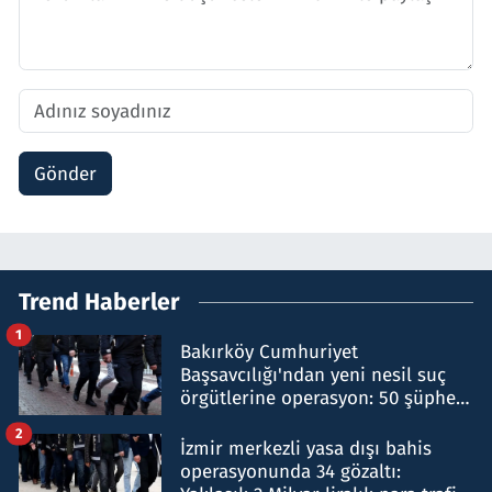
Gönder
Trend Haberler
1
Bakırköy Cumhuriyet
Başsavcılığı'ndan yeni nesil suç
örgütlerine operasyon: 50 şüpheli
hakkında gözaltı kararı
2
İzmir merkezli yasa dışı bahis
operasyonunda 34 gözaltı: