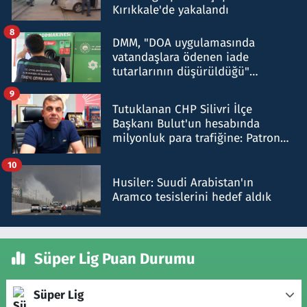
Kırıkkale'de yakalandı
8
DMM, "DOA uygulamasında
vatandaşlara ödenen iade
tutarlarının düşürüldüğü"
iddiasını yalanladı
9
Tutuklanan CHP Silivri İlçe
Başkanı Bulut'un hesabında
milyonluk para trafiğine: Patron
talimat verdi, ben gönderdim
10
Husiler: Suudi Arabistan'ın
Aramco tesislerini hedef aldık
Süper Lig Puan Durumu
Süper Lig