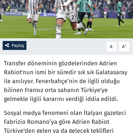
Resmi İlanlar
Rüya Tabirleri
Sağlık
Paylaş
-
+
A
A
Savunma Sanayi
Transfer döneminin gözdelerinden Adrien
Rabiot'nun ismi bir süredir sık sık Galatasaray
Seçim 2023
ile anılıyor. Fenerbahçe’nin de ilgili olduğu
bilinen Fransız orta sahanın Türkiye'ye
Spor
gelmekle ilgili kararını verdiği iddia edildi.
Teknoloji ve Bilim
Sosyal medya fenomeni olan İtalyan gazeteci
Televizyon
Fabrizio Romano’ya göre Adrien Rabiot
Türkiye'den gelen ya da gelecek teklifleri