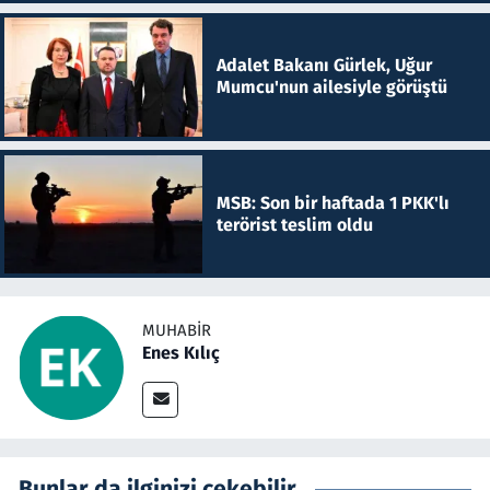
Adalet Bakanı Gürlek, Uğur
Mumcu'nun ailesiyle görüştü
MSB: Son bir haftada 1 PKK'lı
terörist teslim oldu
MUHABIR
Enes Kılıç
Bunlar da ilginizi çekebilir