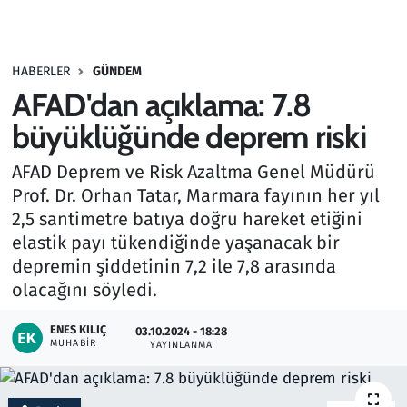
Gündem
HABERLER
GÜNDEM
Haber
AFAD'dan açıklama: 7.8
Kültür Sanat
büyüklüğünde deprem riski
AFAD Deprem ve Risk Azaltma Genel Müdürü
Kurumsal Haberler
Prof. Dr. Orhan Tatar, Marmara fayının her yıl
2,5 santimetre batıya doğru hareket etiğini
Lezzet Durağı
elastik payı tükendiğinde yaşanacak bir
Memur ve Kamu
depremin şiddetinin 7,2 ile 7,8 arasında
olacağını söyledi.
Otomobil
ENES KILIÇ
03.10.2024 - 18:28
MUHABIR
YAYINLANMA
Oyun
Ramazan