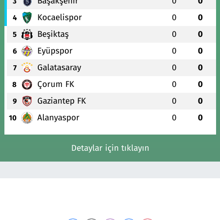
Başakşehir
0
0
3
Kocaelispor
0
0
4
Beşiktaş
0
0
5
Eyüpspor
0
0
6
Galatasaray
0
0
7
Çorum FK
0
0
8
Gaziantep FK
0
0
9
Alanyaspor
0
0
10
Detaylar için tıklayın