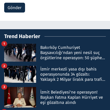
Gönder
Trend Haberler
1
Bakırköy Cumhuriyet
Başsavcılığı'ndan yeni nesil suç
örgütlerine operasyon: 50 şüpheli
hakkında gözaltı kararı
2
İzmir merkezli yasa dışı bahis
operasyonunda 34 gözaltı:
Yaklaşık 2 Milyar liralık para trafiği
tespit edildi
3
İzmit Belediyesi'ne operasyon!
Başkan Fatma Kaplan Hürriyet ve
eşi gözaltına alındı