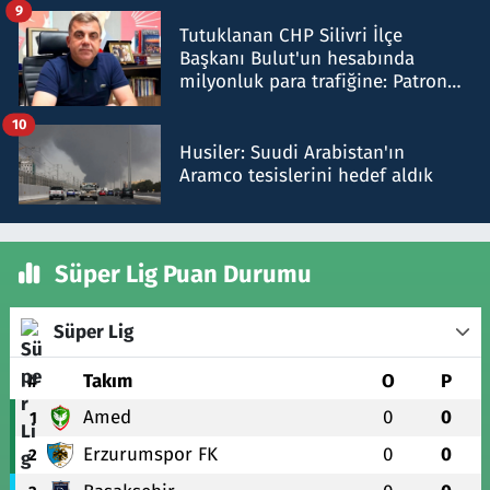
9
Tutuklanan CHP Silivri İlçe
Başkanı Bulut'un hesabında
milyonluk para trafiğine: Patron
talimat verdi, ben gönderdim
10
Husiler: Suudi Arabistan'ın
Aramco tesislerini hedef aldık
Süper Lig Puan Durumu
Süper Lig
#
Takım
O
P
Amed
0
0
1
Erzurumspor FK
0
0
2