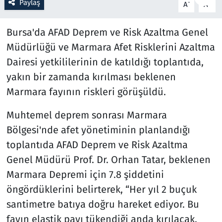
Paylaş
-
+
A
A
Resmi İlanlar
Bursa'da AFAD Deprem ve Risk Azaltma Genel
Müdürlüğü ve Marmara Afet Risklerini Azaltma
Rüya Tabirleri
Dairesi yetkililerinin de katıldığı toplantıda,
Sağlık
yakın bir zamanda kırılması beklenen
Marmara fayının riskleri görüşüldü.
Savunma Sanayi
Muhtemel deprem sonrası Marmara
Seçim 2023
Bölgesi'nde afet yönetiminin planlandığı
toplantıda AFAD Deprem ve Risk Azaltma
Spor
Genel Müdürü Prof. Dr. Orhan Tatar, beklenen
Marmara Depremi için 7.8 şiddetini
Teknoloji ve Bilim
öngördüklerini belirterek, “Her yıl 2 buçuk
Televizyon
santimetre batıya doğru hareket ediyor. Bu
fayın elastik payı tükendiği anda kırılacak.