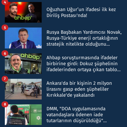
4
Oğuzhan Uğur’un ifadesi ilk kez
Diriliş Postası'nda!
5
Rusya Başbakan Yardımcısı Novak,
Rusya-Türkiye enerji ortaklığının
stratejik nitelikte olduğunu
belirtti
6
Ahbap soruşturmasında ifadeler
birbirine girdi: Dokuz şüphelinin
ifadelerinden ortaya çıkan tablo
şok etti
7
Ankara'da bir kişinin 2 milyon
lirasını gasp eden şüpheliler
Kırıkkale'de yakalandı
8
DMM, "DOA uygulamasında
vatandaşlara ödenen iade
tutarlarının düşürüldüğü"
iddiasını yalanladı