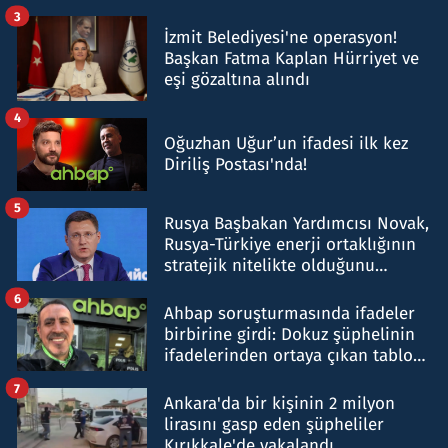
tespit edildi
3
İzmit Belediyesi'ne operasyon!
Başkan Fatma Kaplan Hürriyet ve
eşi gözaltına alındı
4
Oğuzhan Uğur’un ifadesi ilk kez
Diriliş Postası'nda!
5
Rusya Başbakan Yardımcısı Novak,
Rusya-Türkiye enerji ortaklığının
stratejik nitelikte olduğunu
belirtti
6
Ahbap soruşturmasında ifadeler
birbirine girdi: Dokuz şüphelinin
ifadelerinden ortaya çıkan tablo
şok etti
7
Ankara'da bir kişinin 2 milyon
lirasını gasp eden şüpheliler
Kırıkkale'de yakalandı