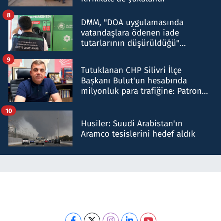
8
DMM, "DOA uygulamasında
vatandaşlara ödenen iade
tutarlarının düşürüldüğü"
iddiasını yalanladı
9
Tutuklanan CHP Silivri İlçe
Başkanı Bulut'un hesabında
milyonluk para trafiğine: Patron
talimat verdi, ben gönderdim
10
Husiler: Suudi Arabistan'ın
Aramco tesislerini hedef aldık