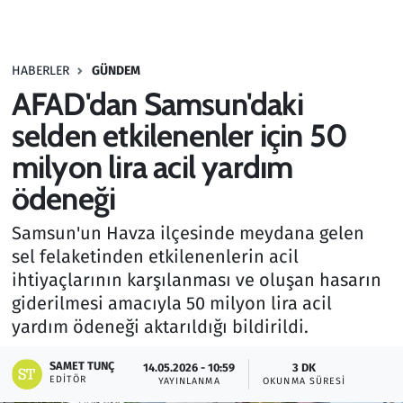
Gündem
HABERLER
GÜNDEM
Haber
AFAD'dan Samsun'daki
Kültür Sanat
selden etkilenenler için 50
milyon lira acil yardım
Kurumsal Haberler
ödeneği
Lezzet Durağı
Samsun'un Havza ilçesinde meydana gelen
sel felaketinden etkilenenlerin acil
Memur ve Kamu
ihtiyaçlarının karşılanması ve oluşan hasarın
giderilmesi amacıyla 50 milyon lira acil
Otomobil
yardım ödeneği aktarıldığı bildirildi.
Oyun
SAMET TUNÇ
14.05.2026 - 10:59
3 DK
EDITÖR
YAYINLANMA
OKUNMA SÜRESI
Ramazan