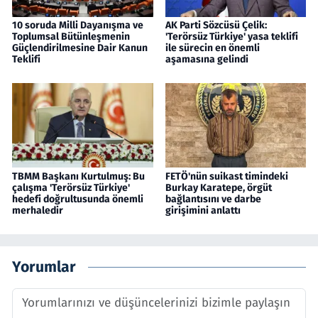
10 soruda Milli Dayanışma ve
AK Parti Sözcüsü Çelik:
Toplumsal Bütünleşmenin
'Terörsüz Türkiye' yasa teklifi
Güçlendirilmesine Dair Kanun
ile sürecin en önemli
Teklifi
aşamasına gelindi
TBMM Başkanı Kurtulmuş: Bu
FETÖ'nün suikast timindeki
çalışma 'Terörsüz Türkiye'
Burkay Karatepe, örgüt
hedefi doğrultusunda önemli
bağlantısını ve darbe
merhaledir
girişimini anlattı
Yorumlar