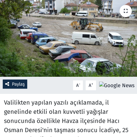
Resmi İlanlar
Rüya Tabirleri
Sağlık
Savunma Sanayi
Seçim 2023
Paylaş
-
+
A
A
Spor
Valilikten yapılan yazılı açıklamada, il
Teknoloji ve Bilim
genelinde etkili olan kuvvetli yağışlar
sonucunda özellikle Havza ilçesinde Hacı
Televizyon
Osman Deresi'nin taşması sonucu İcadiye, 25