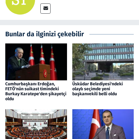
Bunlar da ilginizi çekebilir
Cumhurbaşkanı Erdoğan,
Üsküdar Belediyesi'ndeki
FETÖ'nün suikast timindeki
olaylı seçimde yeni
Burkay Karatepe'den şikayetçi
başkanvekili belli oldu
oldu