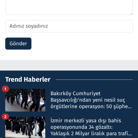
Gönder
Trend Haberler
1
Bakırköy Cumhuriyet
Başsavcılığı'ndan yeni nesil suç
örgütlerine operasyon: 50 şüpheli
hakkında gözaltı kararı
2
İzmir merkezli yasa dışı bahis
operasyonunda 34 gözaltı:
Yaklaşık 2 Milyar liralık para trafiği