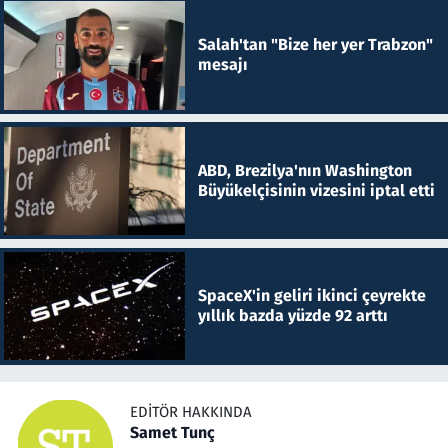
Salah'tan "Bize her yer Trabzon"
mesajı
ABD, Brezilya'nın Washington
Büyükelçisinin vizesini iptal etti
SpaceX'in geliri ikinci çeyrekte
yıllık bazda yüzde 92 arttı
EDITÖR HAKKINDA
Samet Tunç