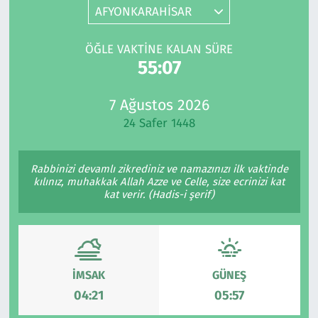
AFYONKARAHİSAR
Gündem
ÖĞLE VAKTINE KALAN SÜRE
Haber
55:07
Kültür Sanat
7 Ağustos 2026
24 Safer 1448
Kurumsal Haberler
Rabbinizi devamlı zikrediniz ve namazınızı ilk vaktinde
Lezzet Durağı
kılınız, muhakkak Allah Azze ve Celle, size ecrinizi kat
kat verir. (Hadis-i şerif)
Memur ve Kamu
Otomobil
İMSAK
GÜNEŞ
Oyun
04:21
05:57
Ramazan