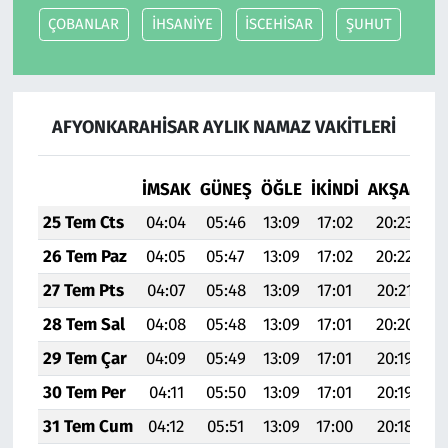
ÇOBANLAR
İHSANİYE
İSCEHİSAR
ŞUHUT
AFYONKARAHİSAR AYLIK NAMAZ VAKITLERI
İMSAK
GÜNEŞ
ÖĞLE
İKINDI
AKŞAM
YA
25 Tem Cts
04:04
05:46
13:09
17:02
20:23
2
26 Tem Paz
04:05
05:47
13:09
17:02
20:22
2
27 Tem Pts
04:07
05:48
13:09
17:01
20:21
2
28 Tem Sal
04:08
05:48
13:09
17:01
20:20
2
29 Tem Çar
04:09
05:49
13:09
17:01
20:19
2
30 Tem Per
04:11
05:50
13:09
17:01
20:19
2
31 Tem Cum
04:12
05:51
13:09
17:00
20:18
2