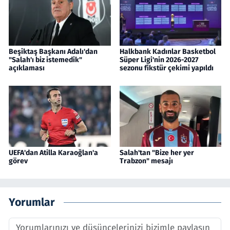
Beşiktaş Başkanı Adalı'dan
Halkbank Kadınlar Basketbol
"Salah'ı biz istemedik"
Süper Ligi'nin 2026-2027
açıklaması
sezonu fikstür çekimi yapıldı
UEFA'dan Atilla Karaoğlan'a
Salah'tan "Bize her yer
görev
Trabzon" mesajı
Yorumlar