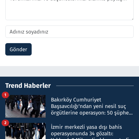
Gönder
Trend Haberler
1
Bakırköy Cumhuriyet
Başsavcılığı'ndan yeni nesil suç
örgütlerine operasyon: 50 şüpheli
hakkında gözaltı kararı
2
İzmir merkezli yasa dışı bahis
operasyonunda 34 gözaltı: