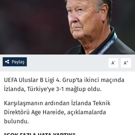
Resmi İlanlar
Rüya Tabirleri
Sağlık
Savunma Sanayi
Paylaş
-
+
A
A
Seçim 2023
UEFA Uluslar B Ligi 4. Grup'ta ikinci maçında
İzlanda, Türkiye'ye 3-1 mağlup oldu.
Spor
Karşılaşmanın ardından İzlanda Teknik
Teknoloji ve Bilim
Direktörü Age Hareide, açıklamalarda
bulundu.
Televizyon