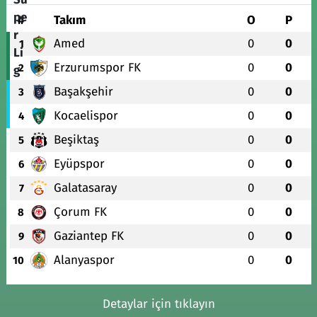
#
Takım
O
P
Amed
0
0
1
Erzurumspor FK
0
0
2
Başakşehir
0
0
3
Kocaelispor
0
0
4
Beşiktaş
0
0
5
Eyüpspor
0
0
6
Galatasaray
0
0
7
Çorum FK
0
0
8
Gaziantep FK
0
0
9
Alanyaspor
0
0
10
Detaylar için tıklayın