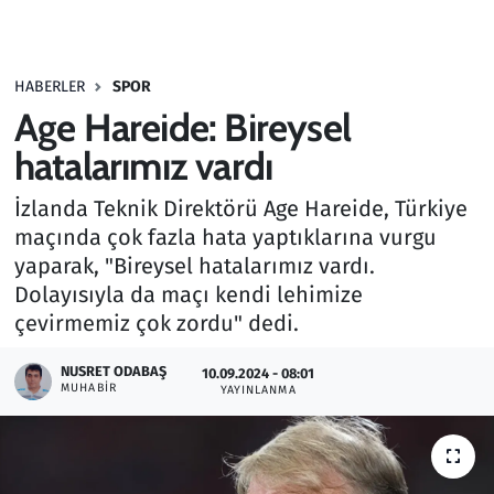
Gündem
HABERLER
SPOR
Haber
Age Hareide: Bireysel
Kültür Sanat
hatalarımız vardı
İzlanda Teknik Direktörü Age Hareide, Türkiye
Kurumsal Haberler
maçında çok fazla hata yaptıklarına vurgu
yaparak, "Bireysel hatalarımız vardı.
Lezzet Durağı
Dolayısıyla da maçı kendi lehimize
Memur ve Kamu
çevirmemiz çok zordu" dedi.
NUSRET ODABAŞ
Otomobil
10.09.2024 - 08:01
MUHABIR
YAYINLANMA
Oyun
Ramazan