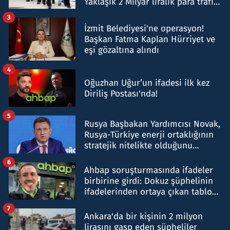
Yaklaşık 2 Milyar liralık para trafiği
tespit edildi
3
İzmit Belediyesi'ne operasyon!
Başkan Fatma Kaplan Hürriyet ve
eşi gözaltına alındı
4
Oğuzhan Uğur’un ifadesi ilk kez
Diriliş Postası'nda!
5
Rusya Başbakan Yardımcısı Novak,
Rusya-Türkiye enerji ortaklığının
stratejik nitelikte olduğunu
belirtti
6
Ahbap soruşturmasında ifadeler
birbirine girdi: Dokuz şüphelinin
ifadelerinden ortaya çıkan tablo
şok etti
7
Ankara'da bir kişinin 2 milyon
lirasını gasp eden şüpheliler