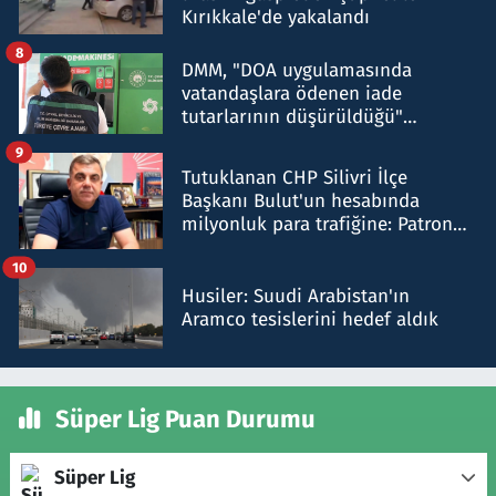
Kırıkkale'de yakalandı
8
DMM, "DOA uygulamasında
vatandaşlara ödenen iade
tutarlarının düşürüldüğü"
iddiasını yalanladı
9
Tutuklanan CHP Silivri İlçe
Başkanı Bulut'un hesabında
milyonluk para trafiğine: Patron
talimat verdi, ben gönderdim
10
Husiler: Suudi Arabistan'ın
Aramco tesislerini hedef aldık
Süper Lig Puan Durumu
Süper Lig