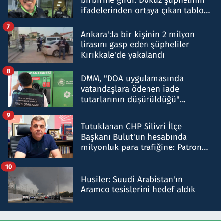
birbirine girdi: Dokuz şüphelinin
ifadelerinden ortaya çıkan tablo
şok etti
7
Ankara'da bir kişinin 2 milyon
lirasını gasp eden şüpheliler
Kırıkkale'de yakalandı
8
DMM, "DOA uygulamasında
vatandaşlara ödenen iade
tutarlarının düşürüldüğü"
iddiasını yalanladı
9
Tutuklanan CHP Silivri İlçe
Başkanı Bulut'un hesabında
milyonluk para trafiğine: Patron
talimat verdi, ben gönderdim
10
Husiler: Suudi Arabistan'ın
Aramco tesislerini hedef aldık