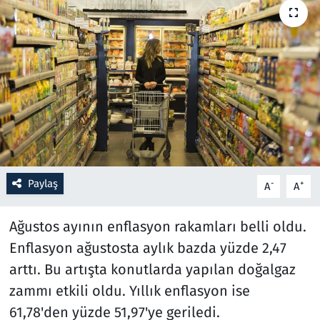
Resmi İlanlar
Rüya Tabirleri
Sağlık
Savunma Sanayi
Seçim 2023
Paylaş
-
+
A
A
Spor
Ağustos ayının enflasyon rakamları belli oldu.
Enflasyon ağustosta aylık bazda yüzde 2,47
Teknoloji ve Bilim
arttı. Bu artışta konutlarda yapılan doğalgaz
Televizyon
zammı etkili oldu. Yıllık enflasyon ise
61,78'den yüzde 51,97'ye geriledi.