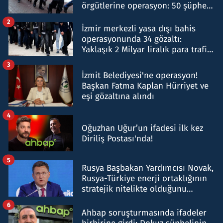
örgütlerine operasyon: 50 şüpheli
hakkında gözaltı kararı
2
İzmir merkezli yasa dışı bahis
operasyonunda 34 gözaltı:
Yaklaşık 2 Milyar liralık para trafiği
tespit edildi
3
İzmit Belediyesi'ne operasyon!
Başkan Fatma Kaplan Hürriyet ve
eşi gözaltına alındı
4
Oğuzhan Uğur’un ifadesi ilk kez
Diriliş Postası'nda!
5
Rusya Başbakan Yardımcısı Novak,
Rusya-Türkiye enerji ortaklığının
stratejik nitelikte olduğunu
belirtti
6
Ahbap soruşturmasında ifadeler