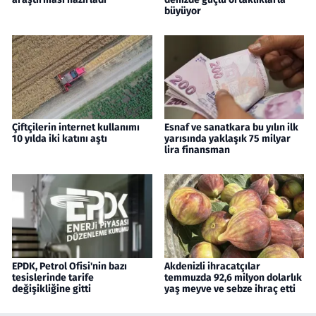
büyüyor
Çiftçilerin internet kullanımı
Esnaf ve sanatkara bu yılın ilk
10 yılda iki katını aştı
yarısında yaklaşık 75 milyar
lira finansman
EPDK, Petrol Ofisi'nin bazı
Akdenizli ihracatçılar
tesislerinde tarife
temmuzda 92,6 milyon dolarlık
değişikliğine gitti
yaş meyve ve sebze ihraç etti