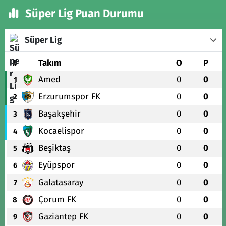
Süper Lig Puan Durumu
Süper Lig
#
Takım
O
P
Amed
0
0
1
Erzurumspor FK
0
0
2
Başakşehir
0
0
3
Kocaelispor
0
0
4
Beşiktaş
0
0
5
Eyüpspor
0
0
6
Galatasaray
0
0
7
Çorum FK
0
0
8
Gaziantep FK
0
0
9