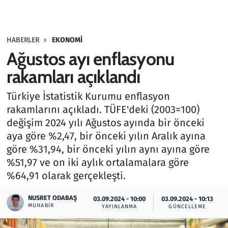
Gündem
HABERLER
EKONOMI
Haber
Ağustos ayı enflasyonu
Kültür Sanat
rakamları açıklandı
Türkiye İstatistik Kurumu enflasyon
Kurumsal Haberler
rakamlarını açıkladı. TÜFE'deki (2003=100)
değişim 2024 yılı Ağustos ayında bir önceki
Lezzet Durağı
aya göre %2,47, bir önceki yılın Aralık ayına
Memur ve Kamu
göre %31,94, bir önceki yılın aynı ayına göre
%51,97 ve on iki aylık ortalamalara göre
Otomobil
%64,91 olarak gerçekleşti.
NUSRET ODABAŞ
Oyun
03.09.2024 - 10:00
03.09.2024 - 10:13
MUHABIR
YAYINLANMA
GÜNCELLEME
Ramazan