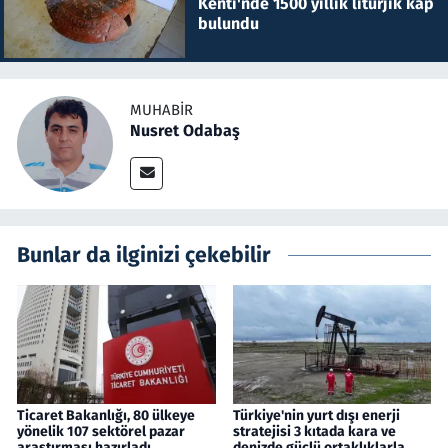
Kenti'nde 1500 yıllık litürjik kap
bulundu
MUHABIR
Nusret Odabaş
Bunlar da ilginizi çekebilir
Ticaret Bakanlığı, 80 ülkeye
Türkiye'nin yurt dışı enerji
yönelik 107 sektörel pazar
stratejisi 3 kıtada kara ve
araştırması hazırladı
denizde güçlü ortaklıklarla