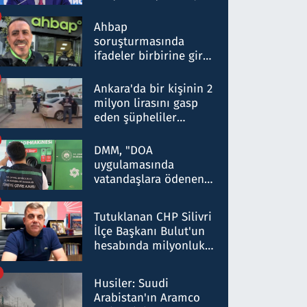
ortaklığının stratejik
nitelikte olduğunu
Ahbap
belirtti
soruşturmasında
ifadeler birbirine girdi:
Dokuz şüphelinin
ifadelerinden ortaya
Ankara'da bir kişinin 2
çıkan tablo şok etti
milyon lirasını gasp
eden şüpheliler
Kırıkkale'de yakalandı
DMM, "DOA
uygulamasında
vatandaşlara ödenen
iade tutarlarının
düşürüldüğü" iddiasını
Tutuklanan CHP Silivri
yalanladı
İlçe Başkanı Bulut'un
hesabında milyonluk
para trafiğine: Patron
talimat verdi, ben
Husiler: Suudi
gönderdim
Arabistan'ın Aramco