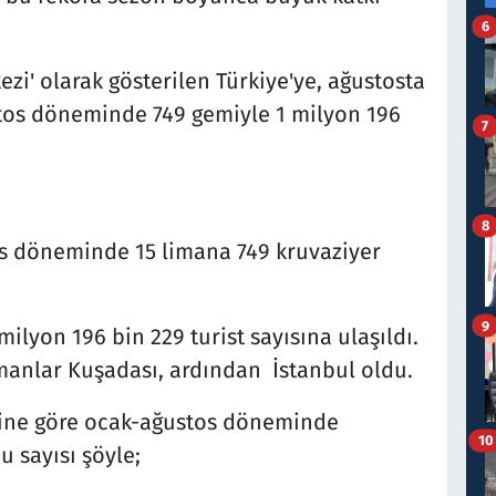
6
zi' olarak gösterilen Türkiye'ye, ağustosta
stos döneminde 749 gemiyle 1 milyon 196
7
8
s döneminde 15 limana 749 kruvaziyer
9
ilyon 196 bin 229 turist sayısına ulaşıldı.
imanlar Kuşadası, ardından İstanbul oldu.
rine göre ocak-ağustos döneminde
10
 sayısı şöyle;