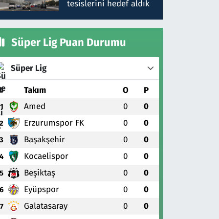
tesislerini hedef aldık
Süper Lig Puan Durumu
Süper Lig
#
Takım
O
P
Amed
0
0
1
Erzurumspor FK
0
0
2
Başakşehir
0
0
3
Kocaelispor
0
0
4
Beşiktaş
0
0
5
Eyüpspor
0
0
6
Galatasaray
0
0
7