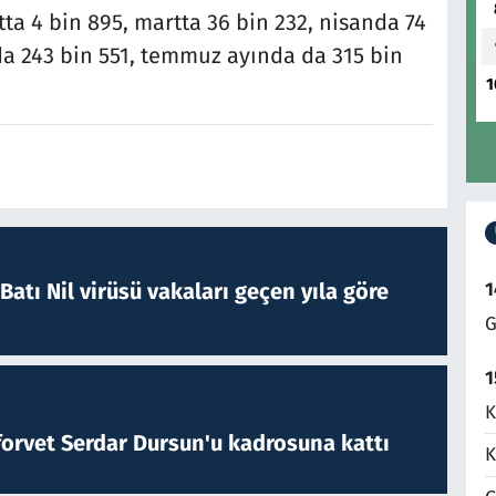
tta 4 bin 895, martta 36 bin 232, nisanda 74
da 243 bin 551, temmuz ayında da 315 bin
1
atı Nil virüsü vakaları geçen yıla göre
1
G
1
K
forvet Serdar Dursun'u kadrosuna kattı
K