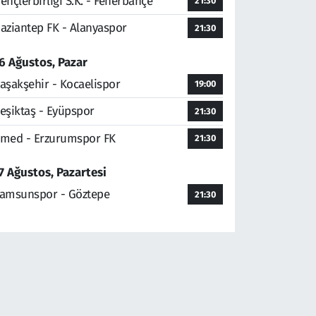
ençlerbirliği S.K. - Fenerbahçe
21:30
aziantep FK - Alanyaspor
21:30
6 Ağustos, Pazar
aşakşehir - Kocaelispor
19:00
eşiktaş - Eyüpspor
21:30
med - Erzurumspor FK
21:30
7 Ağustos, Pazartesi
amsunspor - Göztepe
21:30