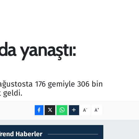
da yanaştı:
 ağustosta 176 gemiyle 306 bin
 geldi.
-
+
A
A
Trend Haberler