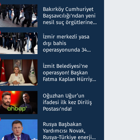
Bakırköy Cumhuriyet
Başsavcılığı'ndan yeni
nesil suç örgütlerine
operasyon: 50 şüpheli
hakkında gözaltı kararı
İzmir merkezli yasa
dışı bahis
operasyonunda 34
gözaltı: Yaklaşık 2
Milyar liralık para
İzmit Belediyesi'ne
trafiği tespit edildi
operasyon! Başkan
Fatma Kaplan Hürriyet
ve eşi gözaltına alındı
Oğuzhan Uğur’un
ifadesi ilk kez Diriliş
Postası'nda!
Rusya Başbakan
Yardımcısı Novak,
Rusya-Türkiye enerji