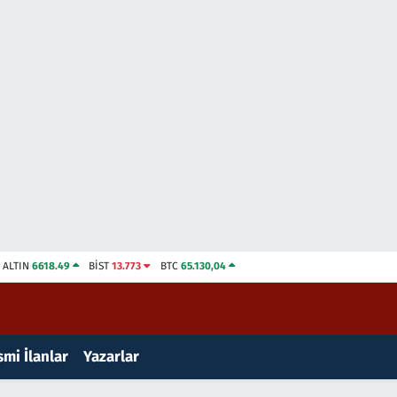
ALTIN
6618.49
BİST
13.773
BTC
65.130,04
mi İlanlar
Yazarlar