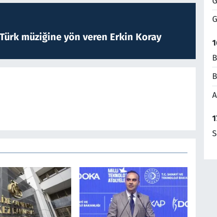
G
G
 Türk müziğine yön veren Erkin Koray
1
B
B
A
1
S