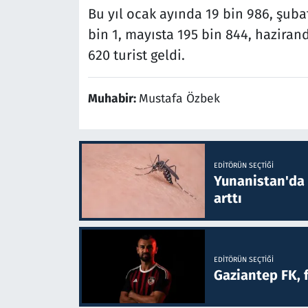
Bu yıl ocak ayında 19 bin 986, şuba
bin 1, mayısta 195 bin 844, haziran
620 turist geldi.
Muhabir:
Mustafa Özbek
EDITÖRÜN SEÇTIĞI
Yunanistan'da B
arttı
EDITÖRÜN SEÇTIĞI
Gaziantep FK, 