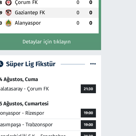
Çorum FK
0
0
8
Gaziantep FK
0
0
9
Alanyaspor
0
0
0
Detaylar için tıklayın
Süper Lig Fikstür
4 Ağustos, Cuma
alatasaray - Çorum FK
21:30
5 Ağustos, Cumartesi
onyaspor - Rizespor
19:00
asımpaşa - Trabzonspor
19:00