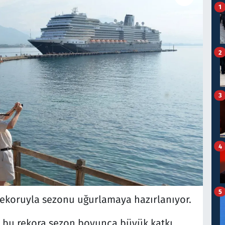
1
2
3
4
5
 rekoruyla sezonu uğurlamaya hazırlanıyor.
 bu rekora sezon boyunca büyük katkı