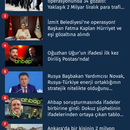
operasyonunda 34 gözaltı:
Yaklaşık 2 Milyar liralık para trafiği
tespit edildi
3
İzmit Belediyesi'ne operasyon!
Başkan Fatma Kaplan Hürriyet ve
eşi gözaltına alındı
4
Oğuzhan Uğur’un ifadesi ilk kez
Diriliş Postası'nda!
5
Rusya Başbakan Yardımcısı Novak,
Rusya-Türkiye enerji ortaklığının
stratejik nitelikte olduğunu
belirtti
6
Ahbap soruşturmasında ifadeler
birbirine girdi: Dokuz şüphelinin
ifadelerinden ortaya çıkan tablo
şok etti
7
Ankara'da bir kişinin 2 milyon