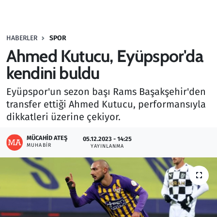
Gündem
HABERLER
SPOR
Haber
Ahmed Kutucu, Eyüpspor'da
Kültür Sanat
kendini buldu
Eyüpspor'un sezon başı Rams Başakşehir'den
Kurumsal Haberler
transfer ettiği Ahmed Kutucu, performansıyla
dikkatleri üzerine çekiyor.
Lezzet Durağı
MÜCAHID ATEŞ
05.12.2023 - 14:25
Memur ve Kamu
MUHABIR
YAYINLANMA
Otomobil
Oyun
Ramazan