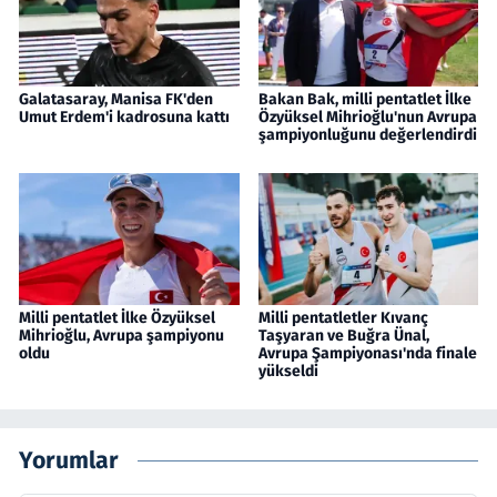
Galatasaray, Manisa FK'den
Bakan Bak, milli pentatlet İlke
Umut Erdem'i kadrosuna kattı
Özyüksel Mihrioğlu'nun Avrupa
şampiyonluğunu değerlendirdi
Milli pentatlet İlke Özyüksel
Milli pentatletler Kıvanç
Mihrioğlu, Avrupa şampiyonu
Taşyaran ve Buğra Ünal,
oldu
Avrupa Şampiyonası'nda finale
yükseldi
Yorumlar