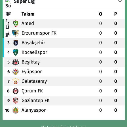
Süper Lig
#
Takım
O
P
Amed
0
0
1
Erzurumspor FK
0
0
2
Başakşehir
0
0
3
Kocaelispor
0
0
4
Beşiktaş
0
0
5
Eyüpspor
0
0
6
Galatasaray
0
0
7
Çorum FK
0
0
8
Gaziantep FK
0
0
9
Alanyaspor
0
0
10