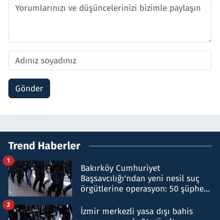
Gönder
Trend Haberler
1
Bakırköy Cumhuriyet
Başsavcılığı'ndan yeni nesil suç
örgütlerine operasyon: 50 şüpheli
hakkında gözaltı kararı
2
İzmir merkezli yasa dışı bahis