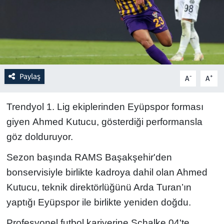
Resmi İlanlar
Rüya Tabirleri
Sağlık
Paylaş
-
+
A
A
Savunma Sanayi
Trendyol 1. Lig ekiplerinden Eyüpspor forması
giyen Ahmed Kutucu, gösterdiği performansla
Seçim 2023
göz dolduruyor.
Spor
Sezon başında RAMS Başakşehir'den
bonservisiyle birlikte kadroya dahil olan Ahmed
Teknoloji ve Bilim
Kutucu, teknik direktörlüğünü Arda Turan’ın
Televizyon
yaptığı Eyüpspor ile birlikte yeniden doğdu.
Profesyonel futbol kariyerine Schalke 04'te