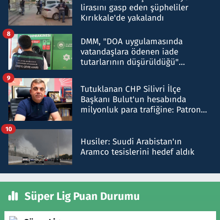
lirasını gasp eden şüpheliler
Kırıkkale'de yakalandı
8
DMM, "DOA uygulamasında
vatandaşlara ödenen iade
tutarlarının düşürüldüğü"
iddiasını yalanladı
9
Tutuklanan CHP Silivri İlçe
Başkanı Bulut'un hesabında
milyonluk para trafiğine: Patron
talimat verdi, ben gönderdim
10
Husiler: Suudi Arabistan'ın
Aramco tesislerini hedef aldık
Süper Lig Puan Durumu