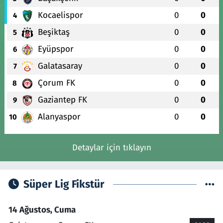
Kocaelispor
0
0
4
Beşiktaş
0
0
5
Eyüpspor
0
0
6
Galatasaray
0
0
7
Çorum FK
0
0
8
Gaziantep FK
0
0
9
Alanyaspor
0
0
10
Detaylar için tıklayın
Süper Lig Fikstür
14 Ağustos, Cuma