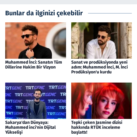
Bunlar da ilginizi çekebilir
Muhammed İnci: Sanatın Tüm
Sanat ve prodüksiyonda yeni
Dillerine Hakim Bir Vizyon
adım: Muhammed İnci, M. İnci
Prodüksiyon'u kurdu
Sakarya'dan Dünyaya:
Tepki çeken Jasmine dizisi
Muhammed inci'nin Dijital
hakkında RTÜK inceleme
Yükselişi
başlattı!