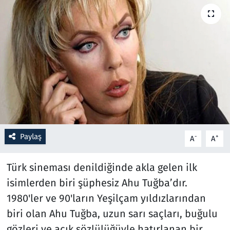
Resmi İlanlar
Rüya Tabirleri
Sağlık
Savunma Sanayi
Seçim 2023
Paylaş
-
+
A
A
Spor
Türk sineması denildiğinde akla gelen ilk
Teknoloji ve Bilim
isimlerden biri şüphesiz Ahu Tuğba’dır.
1980'ler ve 90'ların Yeşilçam yıldızlarından
Televizyon
biri olan Ahu Tuğba, uzun sarı saçları, buğulu
gözleri ve açık sözlülüğüyle hatırlanan bir