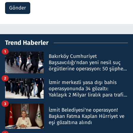
Gönder
Trend Haberler
1
Bakırköy Cumhuriyet
Başsavcılığı'ndan yeni nesil suç
örgütlerine operasyon: 50 şüpheli
hakkında gözaltı kararı
2
İzmir merkezli yasa dışı bahis
operasyonunda 34 gözaltı:
Yaklaşık 2 Milyar liralık para trafiği
tespit edildi
3
İzmit Belediyesi'ne operasyon!
Başkan Fatma Kaplan Hürriyet ve
eşi gözaltına alındı