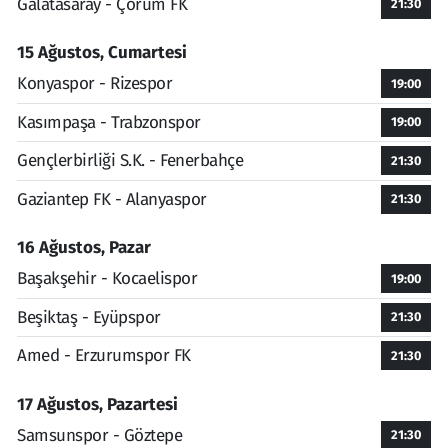
Galatasaray - Çorum FK
21:30
15 Ağustos, Cumartesi
Konyaspor - Rizespor
19:00
Kasımpaşa - Trabzonspor
19:00
Gençlerbirliği S.K. - Fenerbahçe
21:30
Gaziantep FK - Alanyaspor
21:30
16 Ağustos, Pazar
Başakşehir - Kocaelispor
19:00
Beşiktaş - Eyüpspor
21:30
Amed - Erzurumspor FK
21:30
17 Ağustos, Pazartesi
Samsunspor - Göztepe
21:30