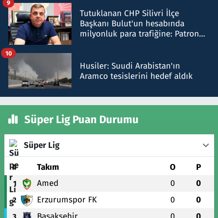
9
Tutuklanan CHP Silivri İlçe
Başkanı Bulut'un hesabında
milyonluk para trafiğine: Patron
talimat verdi, ben gönderdim
10
Husiler: Suudi Arabistan'ın
Aramco tesislerini hedef aldık
Süper Lig Puan Durumu
Süper Lig
#
Takım
O
P
Amed
0
0
1
Erzurumspor FK
0
0
2
Başakşehir
0
0
3