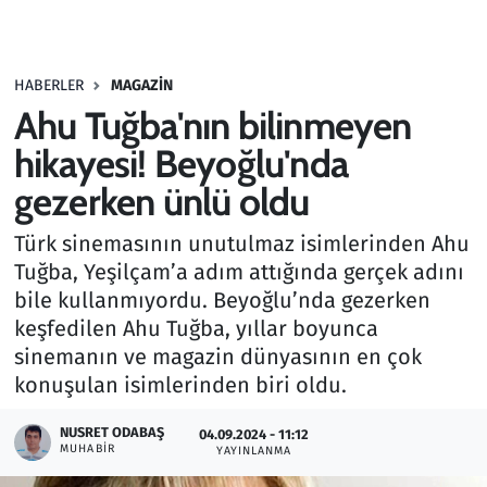
Gündem
HABERLER
MAGAZIN
Haber
Ahu Tuğba'nın bilinmeyen
Kültür Sanat
hikayesi! Beyoğlu'nda
gezerken ünlü oldu
Kurumsal Haberler
Türk sinemasının unutulmaz isimlerinden Ahu
Lezzet Durağı
Tuğba, Yeşilçam’a adım attığında gerçek adını
bile kullanmıyordu. Beyoğlu’nda gezerken
Memur ve Kamu
keşfedilen Ahu Tuğba, yıllar boyunca
sinemanın ve magazin dünyasının en çok
Otomobil
konuşulan isimlerinden biri oldu.
Oyun
NUSRET ODABAŞ
04.09.2024 - 11:12
MUHABIR
YAYINLANMA
Ramazan