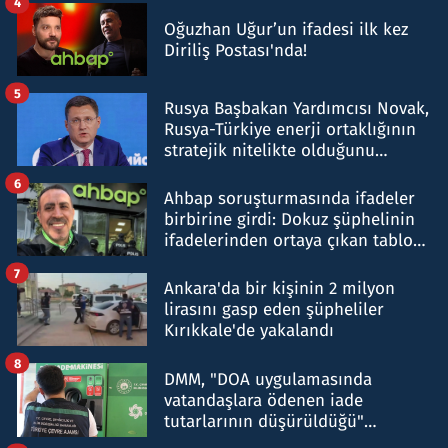
4
Oğuzhan Uğur’un ifadesi ilk kez
Diriliş Postası'nda!
5
Rusya Başbakan Yardımcısı Novak,
Rusya-Türkiye enerji ortaklığının
stratejik nitelikte olduğunu
belirtti
6
Ahbap soruşturmasında ifadeler
birbirine girdi: Dokuz şüphelinin
ifadelerinden ortaya çıkan tablo
şok etti
7
Ankara'da bir kişinin 2 milyon
lirasını gasp eden şüpheliler
Kırıkkale'de yakalandı
8
DMM, "DOA uygulamasında
vatandaşlara ödenen iade
tutarlarının düşürüldüğü"
iddiasını yalanladı