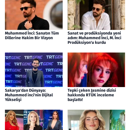
Muhammed İnci: Sanatın Tüm
Sanat ve prodüksiyonda yeni
Dillerine Hakim Bir Vizyon
adım: Muhammed İnci, M. İnci
Prodüksiyon'u kurdu
Sakarya'dan Dünyaya:
Tepki çeken Jasmine dizisi
Muhammed inci'nin Dijital
hakkında RTÜK inceleme
Yükselişi
başlattı!