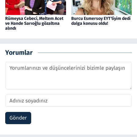
Rümeysa Cebeci, Meltem Acet
Burcu Esmersoy EYT'liyim dedi
ve Hande Sarıoğlu gözaltına
dalga konusu oldu!
alındı
Yorumlar
Gönder