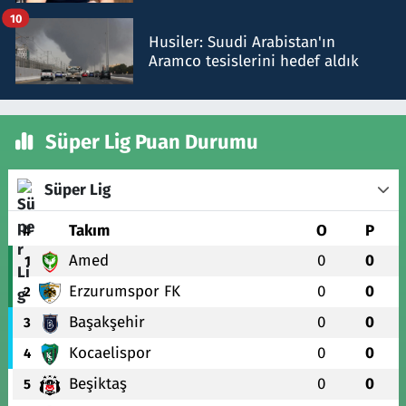
talimat verdi, ben gönderdim
10
Husiler: Suudi Arabistan'ın
Aramco tesislerini hedef aldık
Süper Lig Puan Durumu
Süper Lig
#
Takım
O
P
Amed
0
0
1
Erzurumspor FK
0
0
2
Başakşehir
0
0
3
Kocaelispor
0
0
4
Beşiktaş
0
0
5