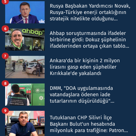
5
Rusya Başbakan Yardımcısı Novak,
Rusya-Türkiye enerji ortaklığının
stratejik nitelikte olduğunu
belirtti
6
Ahbap soruşturmasında ifadeler
birbirine girdi: Dokuz şüphelinin
ifadelerinden ortaya çıkan tablo
şok etti
7
Ankara'da bir kişinin 2 milyon
lirasını gasp eden şüpheliler
Kırıkkale'de yakalandı
8
DMM, "DOA uygulamasında
vatandaşlara ödenen iade
tutarlarının düşürüldüğü"
iddiasını yalanladı
9
Tutuklanan CHP Silivri İlçe
Başkanı Bulut'un hesabında
milyonluk para trafiğine: Patron