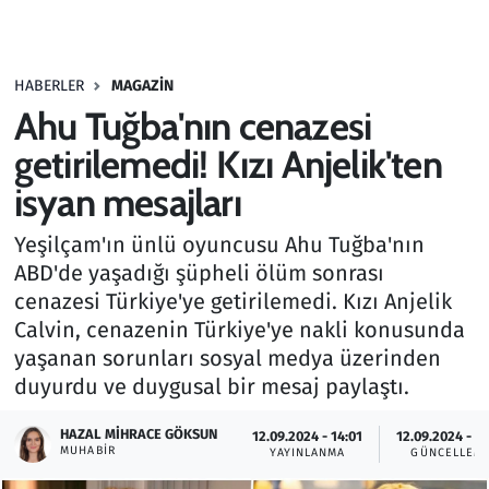
Gündem
HABERLER
MAGAZIN
Haber
Ahu Tuğba'nın cenazesi
Kültür Sanat
getirilemedi! Kızı Anjelik'ten
isyan mesajları
Kurumsal Haberler
Yeşilçam'ın ünlü oyuncusu Ahu Tuğba'nın
Lezzet Durağı
ABD'de yaşadığı şüpheli ölüm sonrası
cenazesi Türkiye'ye getirilemedi. Kızı Anjelik
Memur ve Kamu
Calvin, cenazenin Türkiye'ye nakli konusunda
yaşanan sorunları sosyal medya üzerinden
Otomobil
duyurdu ve duygusal bir mesaj paylaştı.
Oyun
HAZAL MIHRACE GÖKSUN
12.09.2024 - 14:01
12.09.2024 - 14
MUHABIR
YAYINLANMA
GÜNCELLEM
Ramazan