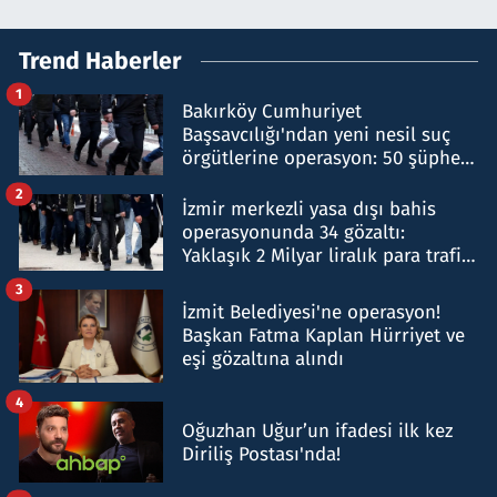
Trend Haberler
1
Bakırköy Cumhuriyet
Başsavcılığı'ndan yeni nesil suç
örgütlerine operasyon: 50 şüpheli
hakkında gözaltı kararı
2
İzmir merkezli yasa dışı bahis
operasyonunda 34 gözaltı:
Yaklaşık 2 Milyar liralık para trafiği
tespit edildi
3
İzmit Belediyesi'ne operasyon!
Başkan Fatma Kaplan Hürriyet ve
eşi gözaltına alındı
4
Oğuzhan Uğur’un ifadesi ilk kez
Diriliş Postası'nda!