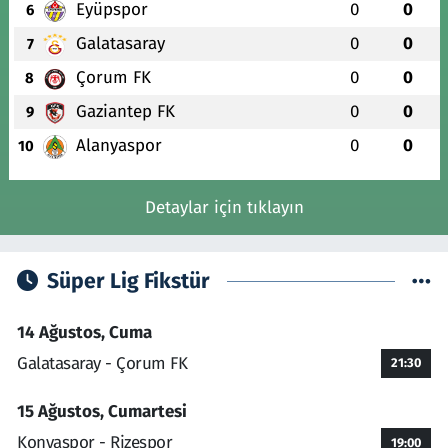
Eyüpspor
0
0
6
Galatasaray
0
0
7
Çorum FK
0
0
8
Gaziantep FK
0
0
9
Alanyaspor
0
0
10
Detaylar için tıklayın
Süper Lig Fikstür
14 Ağustos, Cuma
Galatasaray - Çorum FK
21:30
15 Ağustos, Cumartesi
Konyaspor - Rizespor
19:00