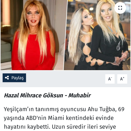
Resmi İlanlar
Rüya Tabirleri
Sağlık
Savunma Sanayi
Seçim 2023
Paylaş
-
+
A
A
Spor
Hazal Mihrace Göksun - Muhabir
Teknoloji ve Bilim
Yeşilçam’ın tanınmış oyuncusu Ahu Tuğba, 69
yaşında ABD'nin Miami kentindeki evinde
Televizyon
hayatını kaybetti. Uzun süredir ileri seviye