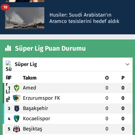
talimat verdi, ben gönderdim
10
Husiler: Suudi Arabistan'ın
Aramco tesislerini hedef aldık
Süper Lig Puan Durumu
Süper Lig
#
Takım
O
P
Amed
0
0
1
Erzurumspor FK
0
0
2
Başakşehir
0
0
3
Kocaelispor
0
0
4
Beşiktaş
0
0
5