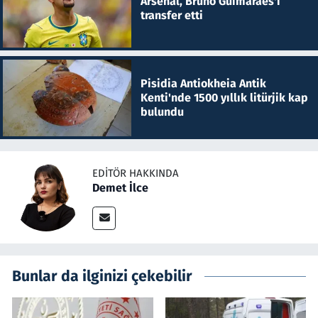
Arsenal, Bruno Guimaraes'i
transfer etti
Pisidia Antiokheia Antik
Kenti'nde 1500 yıllık litürjik kap
bulundu
EDITÖR HAKKINDA
Demet İlce
Bunlar da ilginizi çekebilir