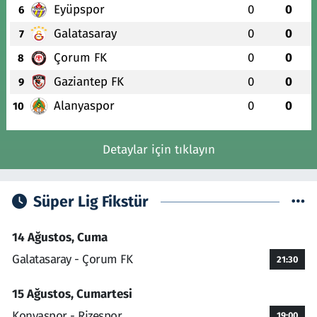
Eyüpspor
0
0
6
Galatasaray
0
0
7
Çorum FK
0
0
8
Gaziantep FK
0
0
9
Alanyaspor
0
0
10
Detaylar için tıklayın
Süper Lig Fikstür
14 Ağustos, Cuma
Galatasaray - Çorum FK
21:30
15 Ağustos, Cumartesi
Konyaspor - Rizespor
19:00