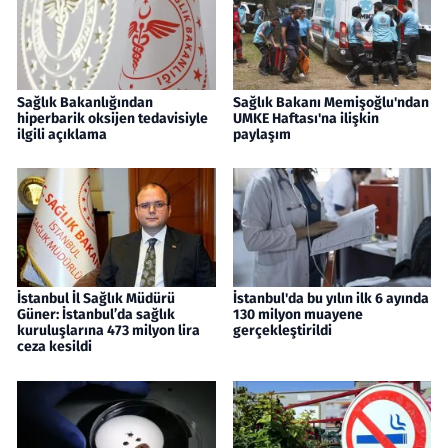
Sağlık Bakanlığından
Sağlık Bakanı Memişoğlu'ndan
hiperbarik oksijen tedavisiyle
UMKE Haftası'na ilişkin
ilgili açıklama
paylaşım
İstanbul İl Sağlık Müdürü
İstanbul'da bu yılın ilk 6 ayında
Güner: İstanbul’da sağlık
130 milyon muayene
kuruluşlarına 473 milyon lira
gerçekleştirildi
ceza kesildi