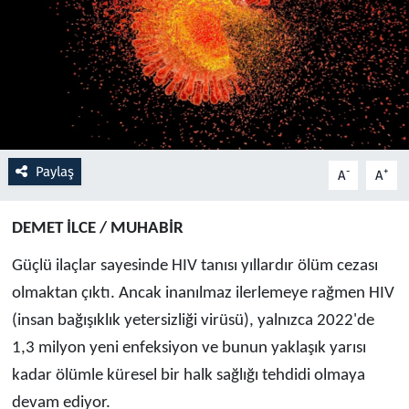
Resmi İlanlar
Rüya Tabirleri
Sağlık
Paylaş
-
+
A
A
Savunma Sanayi
Seçim 2023
DEMET İLCE / MUHABİR
Güçlü ilaçlar sayesinde HIV tanısı yıllardır ölüm cezası
Spor
olmaktan çıktı. Ancak inanılmaz ilerlemeye rağmen HIV
(insan bağışıklık yetersizliği virüsü), yalnızca 2022'de
Teknoloji ve Bilim
1,3 milyon yeni enfeksiyon ve bunun yaklaşık yarısı
Televizyon
kadar ölümle küresel bir halk sağlığı tehdidi olmaya
devam ediyor.