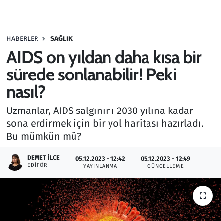
Gündem
HABERLER
SAĞLIK
Haber
AIDS on yıldan daha kısa bir
Kültür Sanat
sürede sonlanabilir! Peki
nasıl?
Kurumsal Haberler
Uzmanlar, AIDS salgınını 2030 yılına kadar
Lezzet Durağı
sona erdirmek için bir yol haritası hazırladı.
Bu mümkün mü?
Memur ve Kamu
DEMET İLCE
05.12.2023 - 12:42
05.12.2023 - 12:49
EDITÖR
YAYINLANMA
GÜNCELLEME
Otomobil
Oyun
Ramazan