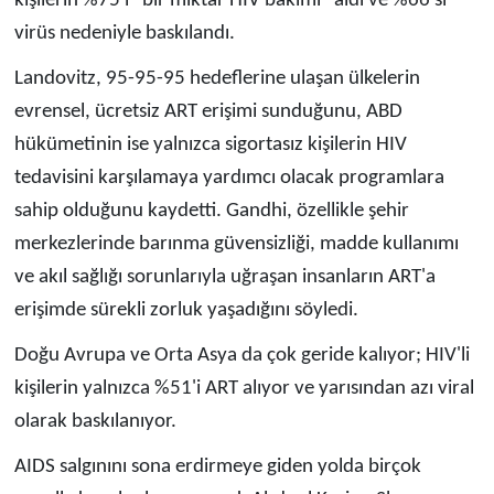
kişilerin %75'i "bir miktar HIV bakımı" aldı ve %66'sı
virüs nedeniyle baskılandı.
Landovitz, 95-95-95 hedeflerine ulaşan ülkelerin
evrensel, ücretsiz ART erişimi sunduğunu, ABD
hükümetinin ise yalnızca sigortasız kişilerin HIV
tedavisini karşılamaya yardımcı olacak programlara
sahip olduğunu kaydetti. Gandhi, özellikle şehir
merkezlerinde barınma güvensizliği, madde kullanımı
ve akıl sağlığı sorunlarıyla uğraşan insanların ART'a
erişimde sürekli zorluk yaşadığını söyledi.
Doğu Avrupa ve Orta Asya da çok geride kalıyor; HIV'li
kişilerin yalnızca %51'i ART alıyor ve yarısından azı viral
olarak baskılanıyor.
AIDS salgınını sona erdirmeye giden yolda birçok