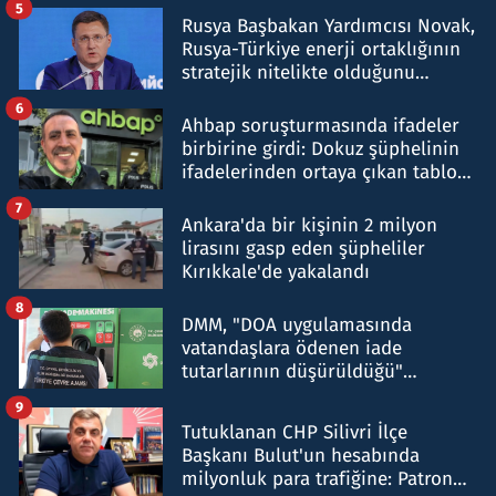
5
Rusya Başbakan Yardımcısı Novak,
Rusya-Türkiye enerji ortaklığının
stratejik nitelikte olduğunu
belirtti
6
Ahbap soruşturmasında ifadeler
birbirine girdi: Dokuz şüphelinin
ifadelerinden ortaya çıkan tablo
şok etti
7
Ankara'da bir kişinin 2 milyon
lirasını gasp eden şüpheliler
Kırıkkale'de yakalandı
8
DMM, "DOA uygulamasında
vatandaşlara ödenen iade
tutarlarının düşürüldüğü"
iddiasını yalanladı
9
Tutuklanan CHP Silivri İlçe
Başkanı Bulut'un hesabında
milyonluk para trafiğine: Patron