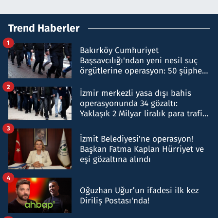
Trend Haberler
1
Bakırköy Cumhuriyet
Başsavcılığı'ndan yeni nesil suç
örgütlerine operasyon: 50 şüpheli
hakkında gözaltı kararı
2
İzmir merkezli yasa dışı bahis
operasyonunda 34 gözaltı:
Yaklaşık 2 Milyar liralık para trafiği
tespit edildi
3
İzmit Belediyesi'ne operasyon!
Başkan Fatma Kaplan Hürriyet ve
eşi gözaltına alındı
4
Oğuzhan Uğur’un ifadesi ilk kez
Diriliş Postası'nda!