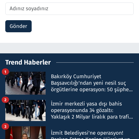
Gönder
Trend Haberler
1
Bakırköy Cumhuriyet
Başsavcılığı'ndan yeni nesil suç
örgütlerine operasyon: 50 şüpheli
hakkında gözaltı kararı
2
İzmir merkezli yasa dışı bahis
operasyonunda 34 gözaltı:
Yaklaşık 2 Milyar liralık para trafiği
tespit edildi
3
İzmit Belediyesi'ne operasyon!