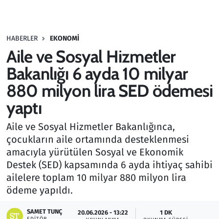
Gündem
HABERLER
EKONOMI
Haber
Aile ve Sosyal Hizmetler
Kültür Sanat
Bakanlığı 6 ayda 10 milyar
880 milyon lira SED ödemesi
Kurumsal Haberler
yaptı
Lezzet Durağı
Aile ve Sosyal Hizmetler Bakanlığınca,
çocukların aile ortamında desteklenmesi
Memur ve Kamu
amacıyla yürütülen Sosyal ve Ekonomik
Destek (SED) kapsamında 6 ayda ihtiyaç sahibi
Otomobil
ailelere toplam 10 milyar 880 milyon lira
ödeme yapıldı.
Oyun
SAMET TUNÇ
20.06.2026 - 13:22
1 DK
Ramazan
EDITÖR