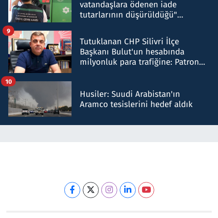
vatandaşlara ödenen iade
tutarlarının düşürüldüğü"
iddiasını yalanladı
9
Tutuklanan CHP Silivri İlçe
Başkanı Bulut'un hesabında
milyonluk para trafiğine: Patron
talimat verdi, ben gönderdim
10
Husiler: Suudi Arabistan'ın
Aramco tesislerini hedef aldık