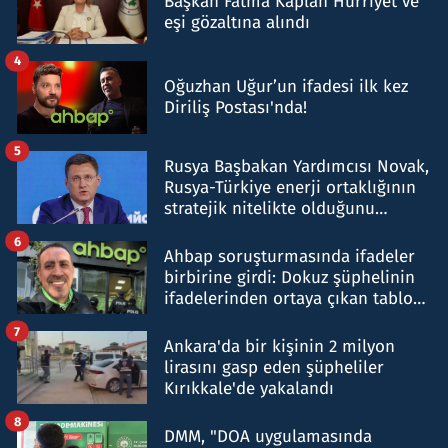
Başkan Fatma Kaplan Hürriyet ve
eşi gözaltına alındı
4
Oğuzhan Uğur’un ifadesi ilk kez
Diriliş Postası'nda!
5
Rusya Başbakan Yardımcısı Novak,
Rusya-Türkiye enerji ortaklığının
stratejik nitelikte olduğunu
belirtti
6
Ahbap soruşturmasında ifadeler
birbirine girdi: Dokuz şüphelinin
ifadelerinden ortaya çıkan tablo
şok etti
7
Ankara'da bir kişinin 2 milyon
lirasını gasp eden şüpheliler
Kırıkkale'de yakalandı
8
DMM, "DOA uygulamasında