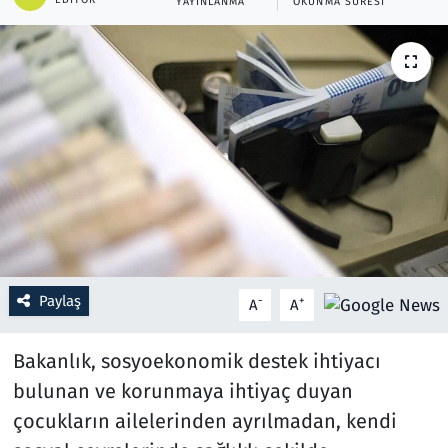
YAYINLANMA
OKUNMA SÜRESI
Resmi İlanlar
Rüya Tabirleri
Sağlık
Savunma Sanayi
Seçim 2023
Spor
Paylaş
-
+
A
A
Teknoloji ve Bilim
Bakanlık, sosyoekonomik destek ihtiyacı
bulunan ve korunmaya ihtiyaç duyan
Televizyon
çocukların ailelerinden ayrılmadan, kendi