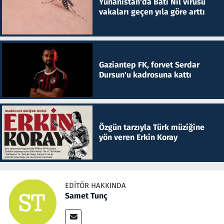
Yunanistan'da Batı Nil virüsü
vakaları geçen yıla göre arttı
Gaziantep FK, forvet Serdar
Dursun'u kadrosuna kattı
Özgün tarzıyla Türk müziğine
yön veren Erkin Koray
EDITÖR HAKKINDA
Samet Tunç