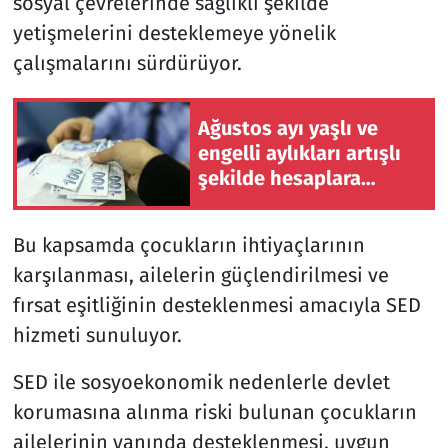
sosyal çevrelerinde sağlıklı şekilde
yetişmelerini desteklemeye yönelik
çalışmalarını sürdürüyor.
Ağustos ayı yaşlı ve
engelli aylıkları artışlı
şekilde hesaplara
yatırılmaya başlandı
Bu kapsamda çocukların ihtiyaçlarının
karşılanması, ailelerin güçlendirilmesi ve
fırsat eşitliğinin desteklenmesi amacıyla SED
hizmeti sunuluyor.
SED ile sosyoekonomik nedenlerle devlet
korumasına alınma riski bulunan çocukların
ailelerinin yanında desteklenmesi, uygun