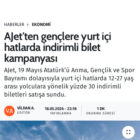
Gündem
HABERLER
EKONOMI
Haber
AJet'ten gençlere yurt içi
Kültür Sanat
hatlarda indirimli bilet
kampanyası
Kurumsal Haberler
AJet, 19 Mayıs Atatürk’ü Anma, Gençlik ve Spor
Lezzet Durağı
Bayramı dolayısıyla yurt içi hatlarda 12-27 yaş
arası yolculara yönelik yüzde 30 indirimli
Memur ve Kamu
biletleri satışa sundu.
Otomobil
VILDAN A.
18.05.2026 - 23:18
1 DK
EDITÖR
YAYINLANMA
OKUNMA SÜRESI
Oyun
Ramazan