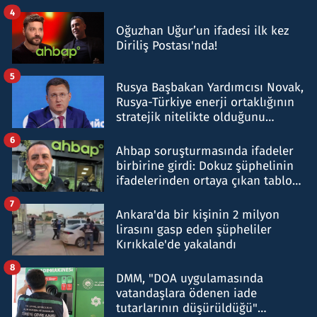
4
Oğuzhan Uğur’un ifadesi ilk kez
Diriliş Postası'nda!
5
Rusya Başbakan Yardımcısı Novak,
Rusya-Türkiye enerji ortaklığının
stratejik nitelikte olduğunu
belirtti
6
Ahbap soruşturmasında ifadeler
birbirine girdi: Dokuz şüphelinin
ifadelerinden ortaya çıkan tablo
şok etti
7
Ankara'da bir kişinin 2 milyon
lirasını gasp eden şüpheliler
Kırıkkale'de yakalandı
8
DMM, "DOA uygulamasında
vatandaşlara ödenen iade
tutarlarının düşürüldüğü"