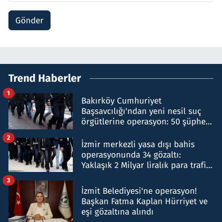
Gönder
Trend Haberler
1
Bakırköy Cumhuriyet
Başsavcılığı'ndan yeni nesil suç
örgütlerine operasyon: 50 şüpheli
hakkında gözaltı kararı
2
İzmir merkezli yasa dışı bahis
operasyonunda 34 gözaltı:
Yaklaşık 2 Milyar liralık para trafiği
tespit edildi
3
İzmit Belediyesi'ne operasyon!
Başkan Fatma Kaplan Hürriyet ve
eşi gözaltına alındı