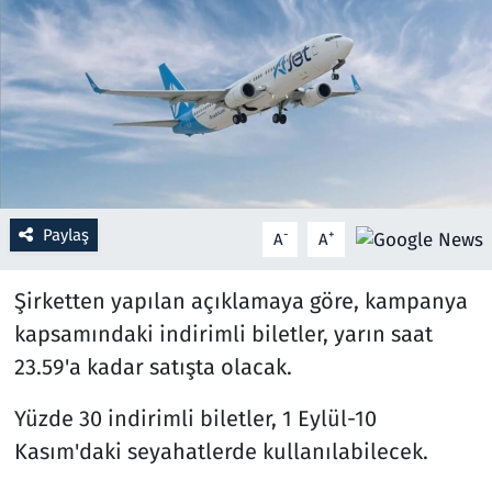
Resmi İlanlar
Rüya Tabirleri
Sağlık
Savunma Sanayi
Paylaş
-
+
A
A
Seçim 2023
Şirketten yapılan açıklamaya göre, kampanya
Spor
kapsamındaki indirimli biletler, yarın saat
23.59'a kadar satışta olacak.
Teknoloji ve Bilim
Yüzde 30 indirimli biletler, 1 Eylül-10
Televizyon
Kasım'daki seyahatlerde kullanılabilecek.