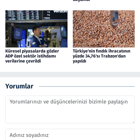
Küresel piyasalarda gözler
Türkiye'nin fındık ihracatının
ADP özel sektör istihdamı
yüzde 34,76'sı Trabzon'dan
verilerine çevrildi
yapıldı
Yorumlar