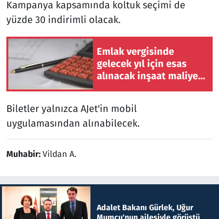
Kampanya kapsamında koltuk seçimi de
yüzde 30 indirimli olacak.
Emlak vergisinde
gelecek yıl için esas
alınacak inşaat maliyet
bedelleri belirlendi
Biletler yalnızca AJet'in mobil
uygulamasından alınabilecek.
Muhabir:
Vildan A.
Adalet Bakanı Gürlek, Uğur
Mumcu'nun ailesiyle görüştü