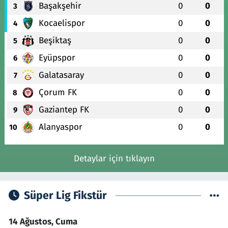
Başakşehir
0
0
3
Kocaelispor
0
0
4
Beşiktaş
0
0
5
Eyüpspor
0
0
6
Galatasaray
0
0
7
Çorum FK
0
0
8
Gaziantep FK
0
0
9
Alanyaspor
0
0
10
Detaylar için tıklayın
Süper Lig Fikstür
14 Ağustos, Cuma