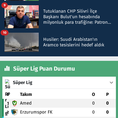
iddiasını yalanladı
9
Tutuklanan CHP Silivri İlçe
Başkanı Bulut'un hesabında
milyonluk para trafiğine: Patron
talimat verdi, ben gönderdim
10
Husiler: Suudi Arabistan'ın
Aramco tesislerini hedef aldık
Süper Lig Puan Durumu
Süper Lig
#
Takım
O
P
Amed
0
0
1
Erzurumspor FK
0
0
2