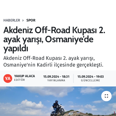
Gündem
HABERLER
SPOR
Haber
Akdeniz Off-Road Kupası 2.
Kültür Sanat
ayak yarışı, Osmaniye'de
yapıldı
Kurumsal Haberler
Akdeniz Off-Road Kupası 2. ayak yarışı,
Lezzet Durağı
Osmaniye'nin Kadirli ilçesinde gerçekleşti.
Memur ve Kamu
YAKUP ALACA
15.09.2024 - 18:31
15.09.2024 - 19:03
EDITÖR
YAYINLANMA
GÜNCELLEME
Otomobil
Oyun
Ramazan