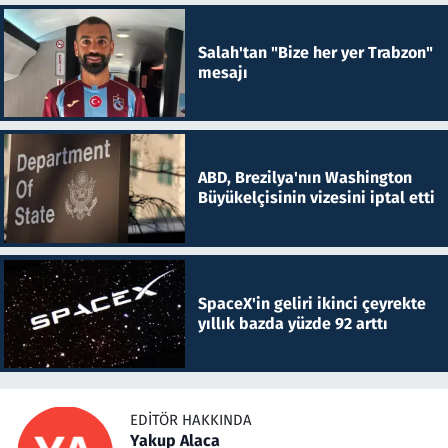
Salah'tan "Bize her yer Trabzon"
mesajı
ABD, Brezilya'nın Washington
Büyükelçisinin vizesini iptal etti
SpaceX'in geliri ikinci çeyrekte
yıllık bazda yüzde 92 arttı
EDITÖR HAKKINDA
Yakup Alaca