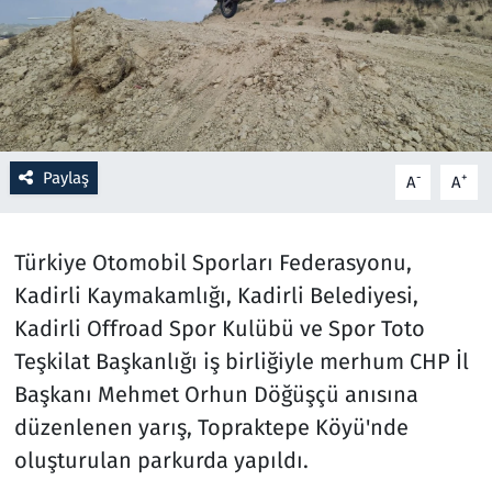
Resmi İlanlar
Rüya Tabirleri
Sağlık
Paylaş
-
+
A
A
Savunma Sanayi
Türkiye Otomobil Sporları Federasyonu,
Seçim 2023
Kadirli Kaymakamlığı, Kadirli Belediyesi,
Kadirli Offroad Spor Kulübü ve Spor Toto
Spor
Teşkilat Başkanlığı iş birliğiyle merhum CHP İl
Teknoloji ve Bilim
Başkanı Mehmet Orhun Döğüşçü anısına
düzenlenen yarış, Topraktepe Köyü'nde
Televizyon
oluşturulan parkurda yapıldı.