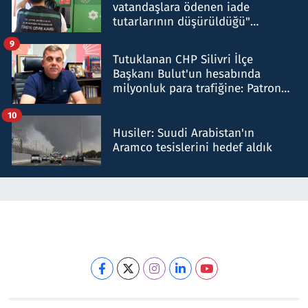
vatandaşlara ödenen iade
tutarlarının düşürüldüğü"
iddiasını yalanladı
9
Tutuklanan CHP Silivri İlçe
Başkanı Bulut'un hesabında
milyonluk para trafiğine: Patron
talimat verdi, ben gönderdim
10
Husiler: Suudi Arabistan'ın
Aramco tesislerini hedef aldık