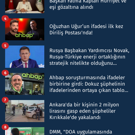
Başkan Fatma Kaplan Hürriyet ve
eşi gözaltına alındı
4
Oğuzhan Uğur’un ifadesi ilk kez
Diriliş Postası'nda!
5
Rusya Başbakan Yardımcısı Novak,
Rusya-Türkiye enerji ortaklığının
stratejik nitelikte olduğunu
belirtti
6
Ahbap soruşturmasında ifadeler
birbirine girdi: Dokuz şüphelinin
ifadelerinden ortaya çıkan tablo
şok etti
7
Ankara'da bir kişinin 2 milyon
lirasını gasp eden şüpheliler
Kırıkkale'de yakalandı
8
DMM, "DOA uygulamasında