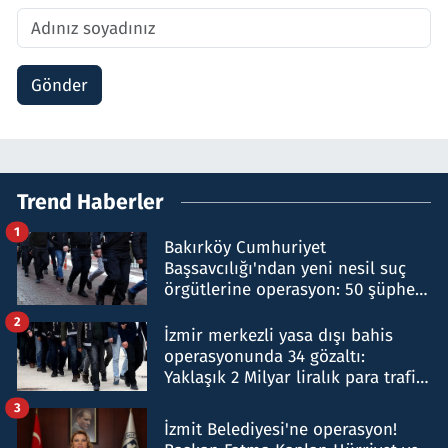
Gönder
Trend Haberler
1
Bakırköy Cumhuriyet
Başsavcılığı'ndan yeni nesil suç
örgütlerine operasyon: 50 şüpheli
hakkında gözaltı kararı
2
İzmir merkezli yasa dışı bahis
operasyonunda 34 gözaltı:
Yaklaşık 2 Milyar liralık para trafiği
tespit edildi
3
İzmit Belediyesi'ne operasyon!