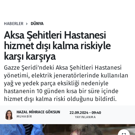
Gündem
HABERLER
DÜNYA
Haber
Aksa Şehitleri Hastanesi
Kültür Sanat
hizmet dışı kalma riskiyle
karşı karşıya
Kurumsal Haberler
Gazze Şeridi'ndeki Aksa Şehitleri Hastanesi
Lezzet Durağı
yönetimi, elektrik jeneratörlerinde kullanılan
yağ ve yedek parça eksikliği nedeniyle
Memur ve Kamu
hastanenin 10 günden kısa bir süre içinde
hizmet dışı kalma riski olduğunu bildirdi.
Otomobil
HAZAL MIHRACE GÖKSUN
22.09.2024 - 09:40
MUHABIR
Oyun
YAYINLANMA
Ramazan