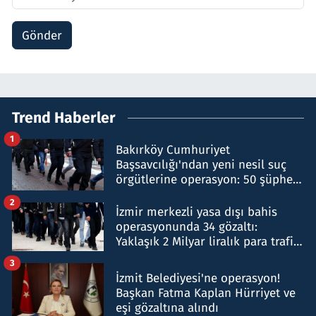
Gönder
Trend Haberler
1
Bakırköy Cumhuriyet
Başsavcılığı'ndan yeni nesil suç
örgütlerine operasyon: 50 şüpheli
hakkında gözaltı kararı
2
İzmir merkezli yasa dışı bahis
operasyonunda 34 gözaltı:
Yaklaşık 2 Milyar liralık para trafiği
tespit edildi
3
İzmit Belediyesi'ne operasyon!
Başkan Fatma Kaplan Hürriyet ve
eşi gözaltına alındı