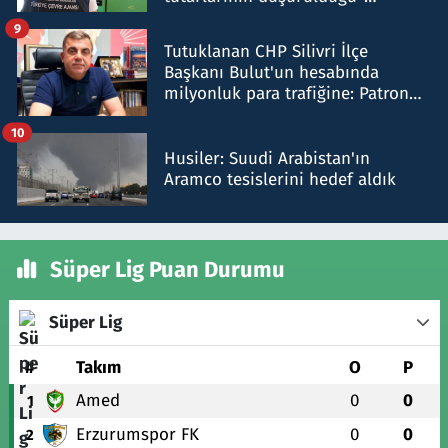
iddiasını yalanladı
9
Tutuklanan CHP Silivri İlçe
Başkanı Bulut'un hesabında
milyonluk para trafiğine: Patron
talimat verdi, ben gönderdim
10
Husiler: Suudi Arabistan'ın
Aramco tesislerini hedef aldık
Süper Lig Puan Durumu
Süper Lig
#
Takım
O
P
Amed
0
0
1
Erzurumspor FK
0
0
2