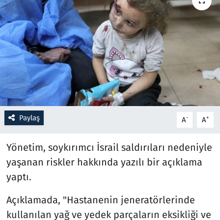
Resmi İlanlar
Rüya Tabirleri
Sağlık
Savunma Sanayi
Paylaş
-
+
A
A
Seçim 2023
Yönetim, soykırımcı İsrail saldırıları nedeniyle
Spor
yaşanan riskler hakkında yazılı bir açıklama
Teknoloji ve Bilim
yaptı.
Televizyon
Açıklamada, "Hastanenin jeneratörlerinde
kullanılan yağ ve yedek parçaların eksikliği ve