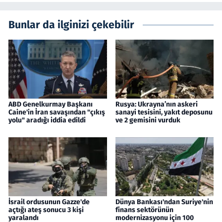
Bunlar da ilginizi çekebilir
ABD Genelkurmay Başkanı
Rusya: Ukrayna’nın askeri
Caine'in İran savaşından "çıkış
sanayi tesisini, yakıt deposunu
yolu" aradığı iddia edildi
ve 2 gemisini vurduk
İsrail ordusunun Gazze'de
Dünya Bankası'ndan Suriye'nin
açtığı ateş sonucu 3 kişi
finans sektörünün
yaralandı
modernizasyonu için 100