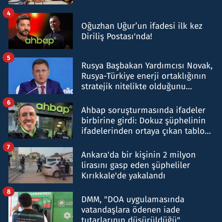
4
Oğuzhan Uğur’un ifadesi ilk kez
Diriliş Postası'nda!
5
Rusya Başbakan Yardımcısı Novak,
Rusya-Türkiye enerji ortaklığının
stratejik nitelikte olduğunu
belirtti
6
Ahbap soruşturmasında ifadeler
birbirine girdi: Dokuz şüphelinin
ifadelerinden ortaya çıkan tablo
şok etti
7
Ankara'da bir kişinin 2 milyon
lirasını gasp eden şüpheliler
Kırıkkale'de yakalandı
8
DMM, "DOA uygulamasında
vatandaşlara ödenen iade
tutarlarının düşürüldüğü"