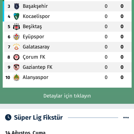
Başakşehir
0
0
3
Kocaelispor
0
0
4
Beşiktaş
0
0
5
Eyüpspor
0
0
6
Galatasaray
0
0
7
Çorum FK
0
0
8
Gaziantep FK
0
0
9
Alanyaspor
0
0
10
Detaylar için tıklayın
Süper Lig Fikstür
14 Ağustos, Cuma