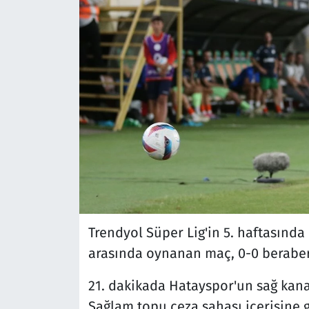
Trendyol Süper Lig'in 5. haftasınd
arasında oynanan maç, 0-0 beraber
21. dakikada Hatayspor'un sağ kana
Sağlam topu ceza sahası içerisine g