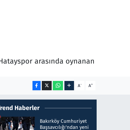
ş Hatayspor arasında oynanan
-
+
A
A
Trend Haberler
Bakırköy Cumhuriyet
Başsavcılığı'ndan yeni