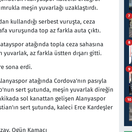
mrukla meşin yuvarlağı uzaklaştırdı.
7
an kullandığı serbest vuruşta, ceza
fa vuruşunda top az farkla auta çıktı.
8
Hatayspor atağında topla ceza sahasına
yuvarlak, az farkla üstten dışarı gitti.
re sona erdi.
9
Alanyaspor atağında Cordova'nın pasıyla
'nun sert şutunda, meşin yuvarlak direğin
dakikada sol kanattan gelişen Alanyaspor
10
tian'ın sert şutunda, kaleci Erce Kardeşler
zay, Ogün Kamacı