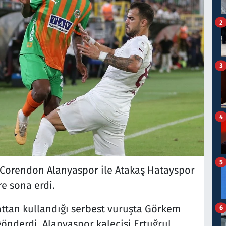
2
3
4
5
a Corendon Alanyaspor ile Atakaş Hatayspor
e sona erdi.
ttan kullandığı serbest vuruşta Görkem
6
önderdi. Alanyaspor kalecisi Ertuğrul