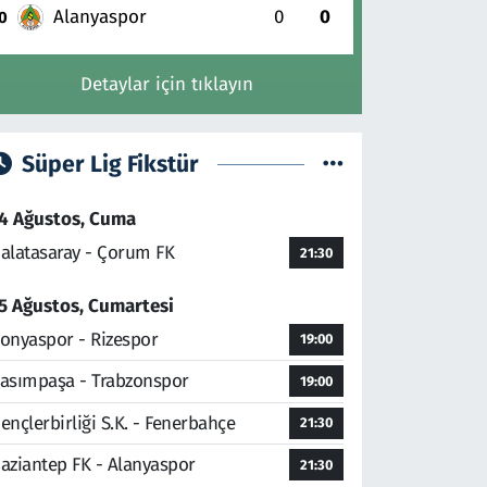
Alanyaspor
0
0
0
Detaylar için tıklayın
Süper Lig Fikstür
4 Ağustos, Cuma
alatasaray - Çorum FK
21:30
5 Ağustos, Cumartesi
onyaspor - Rizespor
19:00
asımpaşa - Trabzonspor
19:00
ençlerbirliği S.K. - Fenerbahçe
21:30
aziantep FK - Alanyaspor
21:30