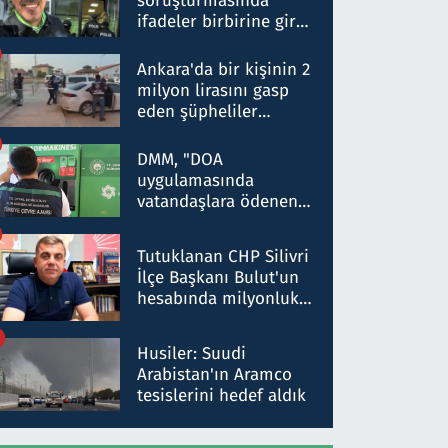
soruşturmasında
ifadeler birbirine girdi:
Dokuz şüphelinin
ifadelerinden ortaya
Ankara'da bir kişinin 2
çıkan tablo şok etti
milyon lirasını gasp
eden şüpheliler
Kırıkkale'de yakalandı
DMM, "DOA
uygulamasında
vatandaşlara ödenen
iade tutarlarının
düşürüldüğü" iddiasını
Tutuklanan CHP Silivri
yalanladı
İlçe Başkanı Bulut'un
hesabında milyonluk
para trafiğine: Patron
talimat verdi, ben
Husiler: Suudi
gönderdim
Arabistan'ın Aramco
tesislerini hedef aldık