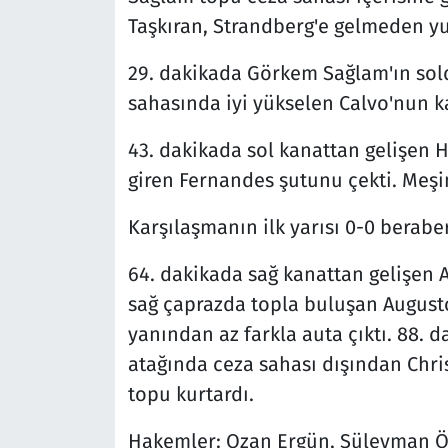
Taşkıran, Strandberg'e gelmeden yu
29. dakikada Görkem Sağlam'ın sold
sahasında iyi yükselen Calvo'nun ka
43. dakikada sol kanattan gelişen 
giren Fernandes şutunu çekti. Meşin 
Karşılaşmanın ilk yarısı 0-0 berabe
64. dakikada sağ kanattan gelişen 
sağ çaprazda topla buluşan Augusto
yanından az farkla auta çıktı. 88. 
atağında ceza sahası dışından Chris
topu kurtardı.
Hakemler: Ozan Ergün, Süleyman Ö