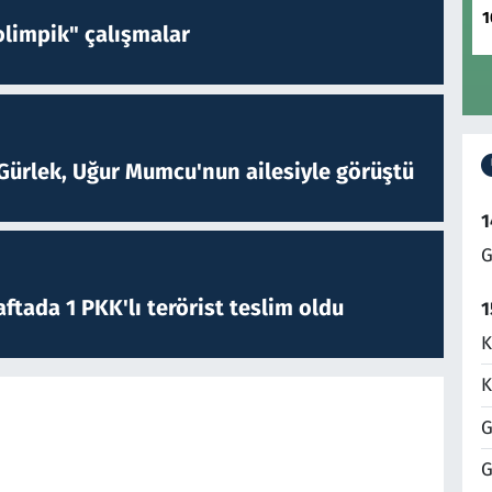
1
limpik" çalışmalar
Gürlek, Uğur Mumcu'nun ailesiyle görüştü
1
G
ftada 1 PKK'lı terörist teslim oldu
1
K
K
G
G