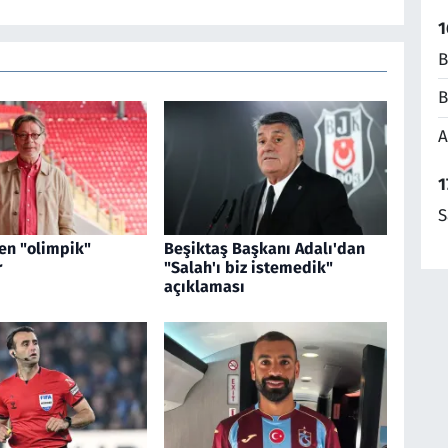
1
B
B
A
1
S
en "olimpik"
Beşiktaş Başkanı Adalı'dan
r
"Salah'ı biz istemedik"
açıklaması