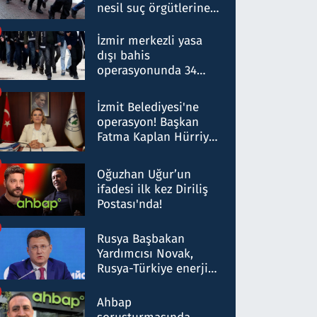
nesil suç örgütlerine
operasyon: 50 şüpheli
hakkında gözaltı kararı
İzmir merkezli yasa
dışı bahis
operasyonunda 34
gözaltı: Yaklaşık 2
Milyar liralık para
İzmit Belediyesi'ne
trafiği tespit edildi
operasyon! Başkan
Fatma Kaplan Hürriyet
ve eşi gözaltına alındı
Oğuzhan Uğur’un
ifadesi ilk kez Diriliş
Postası'nda!
Rusya Başbakan
Yardımcısı Novak,
Rusya-Türkiye enerji
ortaklığının stratejik
nitelikte olduğunu
Ahbap
belirtti