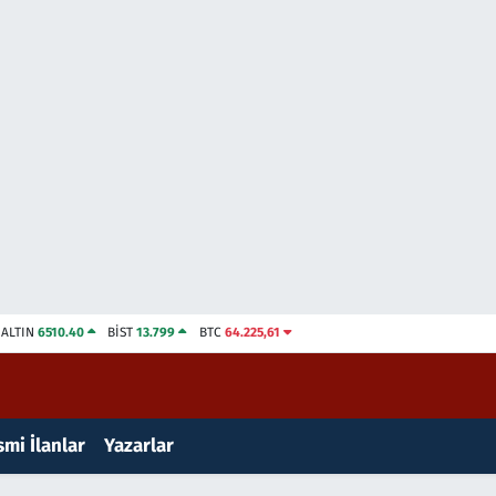
ALTIN
6510.40
BİST
13.799
BTC
64.225,61
mi İlanlar
Yazarlar