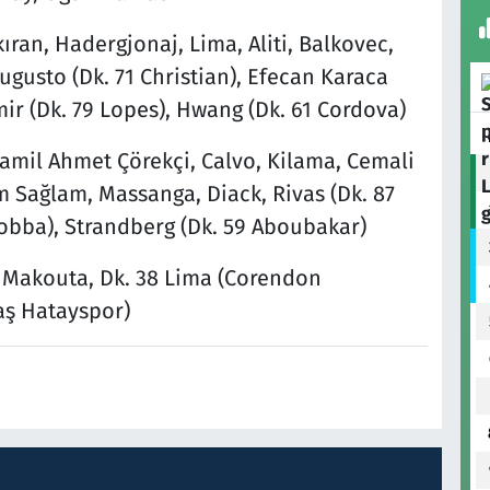
ran, Hadergjonaj, Lima, Aliti, Balkovec,
ugusto (Dk. 71 Christian), Efecan Karaca
ir (Dk. 79 Lopes), Hwang (Dk. 61 Cordova)
Kamil Ahmet Çörekçi, Calvo, Kilama, Cemali
m Sağlam, Massanga, Diack, Rivas (Dk. 87
obba), Strandberg (Dk. 59 Aboubakar)
28 Makouta, Dk. 38 Lima (Corendon
aş Hatayspor)