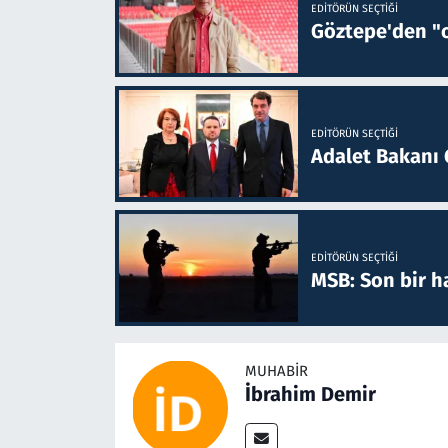
EDITÖRÜN SEÇTIĞI
Göztepe'den "o
EDITÖRÜN SEÇTIĞI
Adalet Bakanı 
EDITÖRÜN SEÇTIĞI
MSB: Son bir ha
MUHABIR
İbrahim Demir