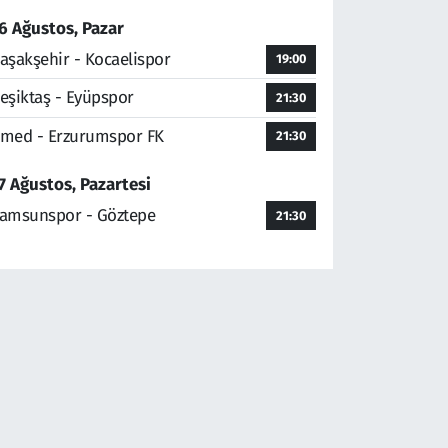
6 Ağustos, Pazar
aşakşehir - Kocaelispor
19:00
eşiktaş - Eyüpspor
21:30
med - Erzurumspor FK
21:30
7 Ağustos, Pazartesi
amsunspor - Göztepe
21:30