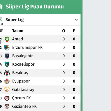
Süper Lig Puan Durumu
Süper Lig
#
Takım
O
P
Amed
0
0
1
Erzurumspor FK
0
0
2
Başakşehir
0
0
3
Kocaelispor
0
0
4
Beşiktaş
0
0
5
Eyüpspor
0
0
6
Galatasaray
0
0
7
Çorum FK
0
0
8
Gaziantep FK
0
0
9