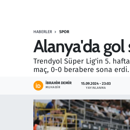
Resmi İlanlar
Rüya Tabirleri
HABERLER
SPOR
Alanya'da gol 
Sağlık
Savunma Sanayi
Trendyol Süper Lig'in 5. ha
maç, 0-0 berabere sona erdi.
Seçim 2023
İBRAHIM DEMIR
15.09.2024 - 23:03
Spor
MUHABIR
YAYINLANMA
Teknoloji ve Bilim
Televizyon