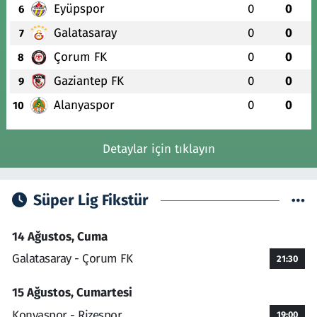
Eyüpspor
0
0
6
Galatasaray
0
0
7
Çorum FK
0
0
8
Gaziantep FK
0
0
9
Alanyaspor
0
0
10
Detaylar için tıklayın
Süper Lig Fikstür
14 Ağustos, Cuma
Galatasaray - Çorum FK
21:30
15 Ağustos, Cumartesi
Konyaspor - Rizespor
19:00