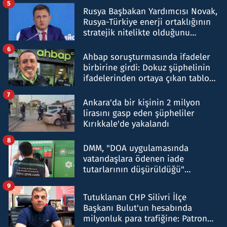
5
Rusya Başbakan Yardımcısı Novak,
Rusya-Türkiye enerji ortaklığının
stratejik nitelikte olduğunu
belirtti
6
Ahbap soruşturmasında ifadeler
birbirine girdi: Dokuz şüphelinin
ifadelerinden ortaya çıkan tablo
şok etti
7
Ankara'da bir kişinin 2 milyon
lirasını gasp eden şüpheliler
Kırıkkale'de yakalandı
8
DMM, "DOA uygulamasında
vatandaşlara ödenen iade
tutarlarının düşürüldüğü"
iddiasını yalanladı
9
Tutuklanan CHP Silivri İlçe
Başkanı Bulut'un hesabında
milyonluk para trafiğine: Patron