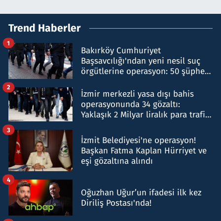
Trend Haberler
1
Bakırköy Cumhuriyet
Başsavcılığı'ndan yeni nesil suç
örgütlerine operasyon: 50 şüpheli
hakkında gözaltı kararı
2
İzmir merkezli yasa dışı bahis
operasyonunda 34 gözaltı:
Yaklaşık 2 Milyar liralık para trafiği
tespit edildi
3
İzmit Belediyesi'ne operasyon!
Başkan Fatma Kaplan Hürriyet ve
eşi gözaltına alındı
4
Oğuzhan Uğur’un ifadesi ilk kez
Diriliş Postası'nda!