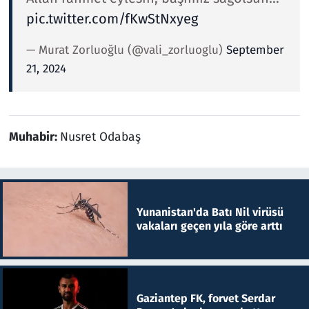
pic.twitter.com/fKwStNxyeg
— Murat Zorluoğlu (@vali_zorluoglu)
September
21, 2024
Muhabir:
Nusret Odabaş
Yunanistan'da Batı Nil virüsü
vakaları geçen yıla göre arttı
Gaziantep FK, forvet Serdar