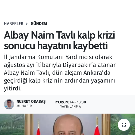
Gündem
HABERLER
GÜNDEM
Haber
Albay Naim Tavlı kalp krizi
Kültür Sanat
sonucu hayatını kaybetti
İl Jandarma Komutanı Yardımcısı olarak
Kurumsal Haberler
ağustos ayı itibarıyla Diyarbakır’a atanan
Albay Naim Tavlı, dün akşam Ankara’da
Lezzet Durağı
geçirdiği kalp krizinin ardından yaşamını
Memur ve Kamu
yitirdi.
NUSRET ODABAŞ
Otomobil
21.09.2024 - 13:30
MUHABIR
YAYINLANMA
Oyun
Ramazan