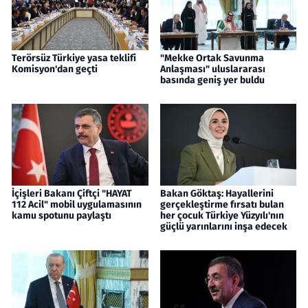
Terörsüz Türkiye yasa teklifi
"Mekke Ortak Savunma
Komisyon'dan geçti
Anlaşması" uluslararası
basında geniş yer buldu
İçişleri Bakanı Çiftçi "HAYAT
Bakan Göktaş: Hayallerini
112 Acil" mobil uygulamasının
gerçekleştirme fırsatı bulan
kamu spotunu paylaştı
her çocuk Türkiye Yüzyılı'nın
güçlü yarınlarını inşa edecek