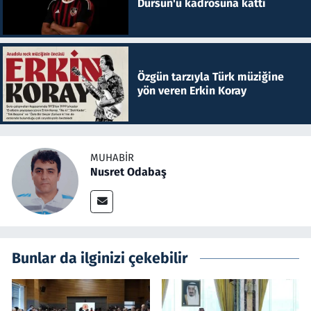
Dursun'u kadrosuna kattı
Özgün tarzıyla Türk müziğine
yön veren Erkin Koray
MUHABIR
Nusret Odabaş
Bunlar da ilginizi çekebilir