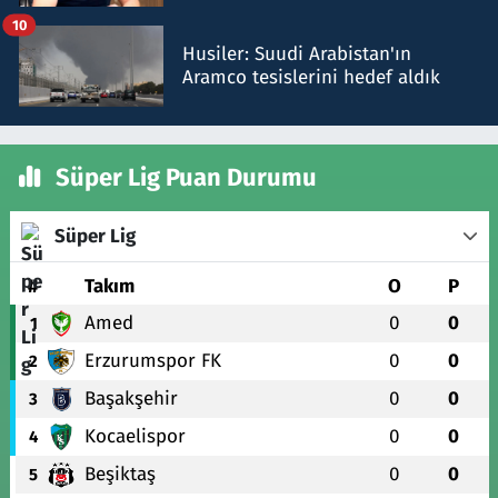
talimat verdi, ben gönderdim
10
Husiler: Suudi Arabistan'ın
Aramco tesislerini hedef aldık
Süper Lig Puan Durumu
Süper Lig
#
Takım
O
P
Amed
0
0
1
Erzurumspor FK
0
0
2
Başakşehir
0
0
3
Kocaelispor
0
0
4
Beşiktaş
0
0
5