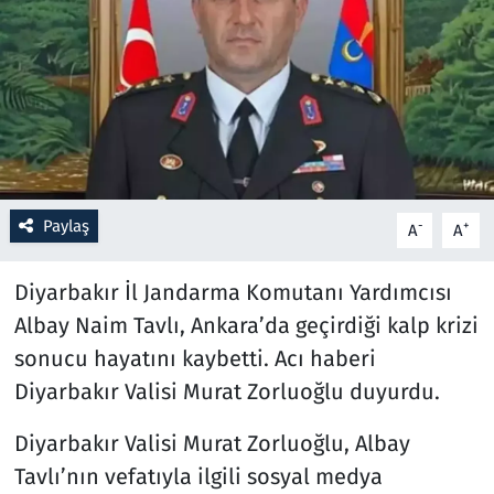
Resmi İlanlar
Rüya Tabirleri
Sağlık
Savunma Sanayi
Paylaş
-
+
A
A
Seçim 2023
Diyarbakır İl Jandarma Komutanı Yardımcısı
Albay Naim Tavlı, Ankara’da geçirdiği kalp krizi
Spor
sonucu hayatını kaybetti. Acı haberi
Teknoloji ve Bilim
Diyarbakır Valisi Murat Zorluoğlu duyurdu.
Diyarbakır Valisi Murat Zorluoğlu, Albay
Televizyon
Tavlı’nın vefatıyla ilgili sosyal medya