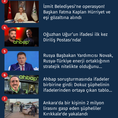
3
İzmit Belediyesi'ne operasyon!
Başkan Fatma Kaplan Hürriyet ve
eşi gözaltına alındı
4
Oğuzhan Uğur’un ifadesi ilk kez
Diriliş Postası'nda!
5
Rusya Başbakan Yardımcısı Novak,
Rusya-Türkiye enerji ortaklığının
stratejik nitelikte olduğunu
belirtti
6
Ahbap soruşturmasında ifadeler
birbirine girdi: Dokuz şüphelinin
ifadelerinden ortaya çıkan tablo
şok etti
7
Ankara'da bir kişinin 2 milyon
lirasını gasp eden şüpheliler
Kırıkkale'de yakalandı