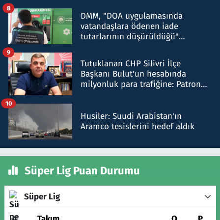
8
DMM, "DOA uygulamasında
vatandaşlara ödenen iade
tutarlarının düşürüldüğü"
iddiasını yalanladı
9
Tutuklanan CHP Silivri İlçe
Başkanı Bulut'un hesabında
milyonluk para trafiğine: Patron
talimat verdi, ben gönderdim
10
Husiler: Suudi Arabistan'ın
Aramco tesislerini hedef aldık
Süper Lig Puan Durumu
Süper Lig
#
Takım
O
P