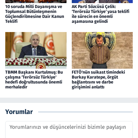
10 soruda Milli Dayanışma ve
AK Parti Sözcüsü Çelik:
Toplumsal Bütünleşmenin
'Terörsüz Türkiye' yasa teklifi
Güçlendirilmesine Dair Kanun
ile sürecin en önemli
Teklifi
aşamasına gelindi
TBMM Başkanı Kurtulmuş: Bu
FETÖ'nün suikast timindeki
çalışma 'Terörsüz Türkiye'
Burkay Karatepe, örgüt
hedefi doğrultusunda önemli
bağlantısını ve darbe
merhaledir
girişimini anlattı
Yorumlar