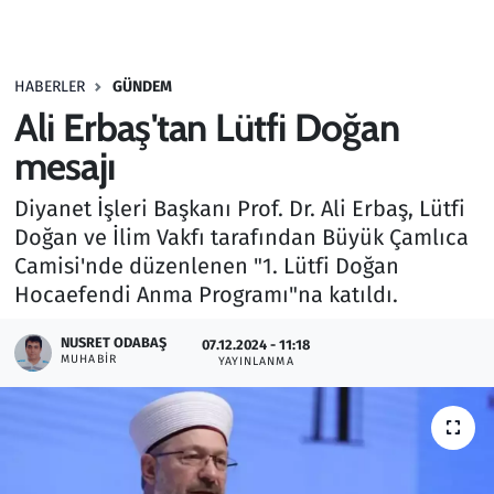
Gündem
HABERLER
GÜNDEM
Haber
Ali Erbaş'tan Lütfi Doğan
Kültür Sanat
mesajı
Diyanet İşleri Başkanı Prof. Dr. Ali Erbaş, Lütfi
Kurumsal Haberler
Doğan ve İlim Vakfı tarafından Büyük Çamlıca
Camisi'nde düzenlenen "1. Lütfi Doğan
Lezzet Durağı
Hocaefendi Anma Programı"na katıldı.
Memur ve Kamu
NUSRET ODABAŞ
07.12.2024 - 11:18
MUHABIR
YAYINLANMA
Otomobil
Oyun
Ramazan