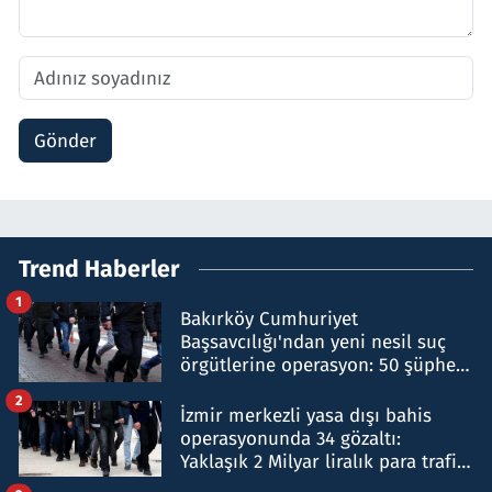
Gönder
Trend Haberler
1
Bakırköy Cumhuriyet
Başsavcılığı'ndan yeni nesil suç
örgütlerine operasyon: 50 şüpheli
hakkında gözaltı kararı
2
İzmir merkezli yasa dışı bahis
operasyonunda 34 gözaltı:
Yaklaşık 2 Milyar liralık para trafiği
tespit edildi