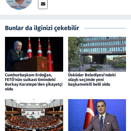
Bunlar da ilginizi çekebilir
Cumhurbaşkanı Erdoğan,
Üsküdar Belediyesi'ndeki
FETÖ'nün suikast timindeki
olaylı seçimde yeni
Burkay Karatepe'den şikayetçi
başkanvekili belli oldu
oldu