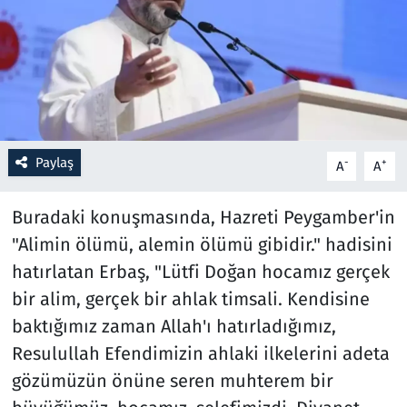
Resmi İlanlar
Rüya Tabirleri
Sağlık
Paylaş
-
+
A
A
Savunma Sanayi
Buradaki konuşmasında, Hazreti Peygamber'in
Seçim 2023
"Alimin ölümü, alemin ölümü gibidir." hadisini
hatırlatan Erbaş, "Lütfi Doğan hocamız gerçek
Spor
bir alim, gerçek bir ahlak timsali. Kendisine
Teknoloji ve Bilim
baktığımız zaman Allah'ı hatırladığımız,
Resulullah Efendimizin ahlaki ilkelerini adeta
Televizyon
gözümüzün önüne seren muhterem bir