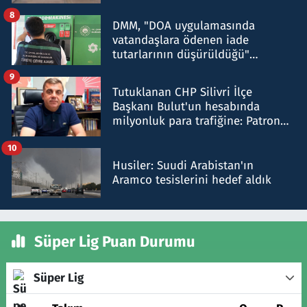
8
DMM, "DOA uygulamasında
vatandaşlara ödenen iade
tutarlarının düşürüldüğü"
iddiasını yalanladı
9
Tutuklanan CHP Silivri İlçe
Başkanı Bulut'un hesabında
milyonluk para trafiğine: Patron
talimat verdi, ben gönderdim
10
Husiler: Suudi Arabistan'ın
Aramco tesislerini hedef aldık
Süper Lig Puan Durumu
Süper Lig