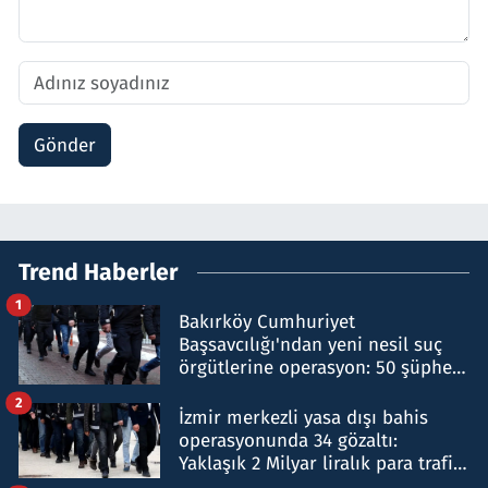
Gönder
Trend Haberler
1
Bakırköy Cumhuriyet
Başsavcılığı'ndan yeni nesil suç
örgütlerine operasyon: 50 şüpheli
hakkında gözaltı kararı
2
İzmir merkezli yasa dışı bahis
operasyonunda 34 gözaltı:
Yaklaşık 2 Milyar liralık para trafiği
tespit edildi