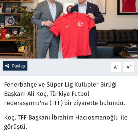
Resmi İlanlar
Rüya Tabirleri
Sağlık
Savunma Sanayi
Paylaş
-
+
A
A
Seçim 2023
Fenerbahçe ve Süper Lig Kulüpler Birliği
Spor
Başkanı Ali Koç, Türkiye Futbol
Federasyonu'na (TFF) bir ziyarette bulundu.
Teknoloji ve Bilim
Koç, TFF Başkanı İbrahim Hacıosmanoğlu ile
Televizyon
görüştü.