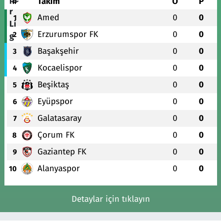
#
Takım
O
P
Amed
0
0
1
Erzurumspor FK
0
0
2
Başakşehir
0
0
3
Kocaelispor
0
0
4
Beşiktaş
0
0
5
Eyüpspor
0
0
6
Galatasaray
0
0
7
Çorum FK
0
0
8
Gaziantep FK
0
0
9
Alanyaspor
0
0
10
Detaylar için tıklayın