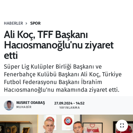
Gündem
HABERLER
SPOR
Haber
Ali Koç, TFF Başkanı
Kültür Sanat
Hacıosmanoğlu'nu ziyaret
etti
Kurumsal Haberler
Süper Lig Kulüpler Birliği Başkanı ve
Lezzet Durağı
Fenerbahçe Kulübü Başkanı Ali Koç, Türkiye
Futbol Federasyonu Başkanı İbrahim
Memur ve Kamu
Hacıosmanoğlu'nu makamında ziyaret etti.
Otomobil
NUSRET ODABAŞ
27.09.2024 - 14:52
MUHABIR
YAYINLANMA
Oyun
Ramazan