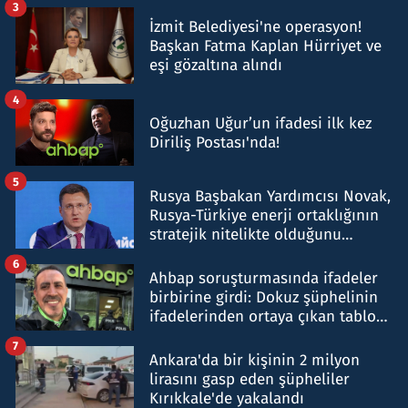
3
İzmit Belediyesi'ne operasyon!
Başkan Fatma Kaplan Hürriyet ve
eşi gözaltına alındı
4
Oğuzhan Uğur’un ifadesi ilk kez
Diriliş Postası'nda!
5
Rusya Başbakan Yardımcısı Novak,
Rusya-Türkiye enerji ortaklığının
stratejik nitelikte olduğunu
belirtti
6
Ahbap soruşturmasında ifadeler
birbirine girdi: Dokuz şüphelinin
ifadelerinden ortaya çıkan tablo
şok etti
7
Ankara'da bir kişinin 2 milyon
lirasını gasp eden şüpheliler
Kırıkkale'de yakalandı