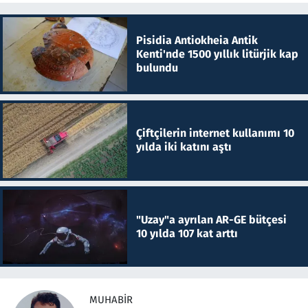
Pisidia Antiokheia Antik
Kenti'nde 1500 yıllık litürjik kap
bulundu
Çiftçilerin internet kullanımı 10
yılda iki katını aştı
"Uzay"a ayrılan AR-GE bütçesi
10 yılda 107 kat arttı
MUHABIR