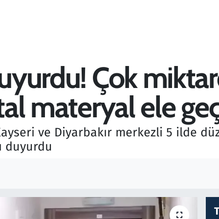
duyurdu! Çok mikta
tal materyal ele geçi
, Kayseri ve Diyarbakır merkezli 5 ilde 
nı duyurdu