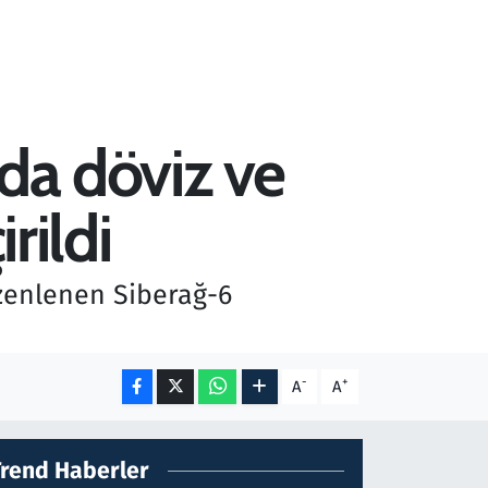
rda döviz ve
rildi
düzenlenen Siberağ-6
-
+
A
A
Trend Haberler