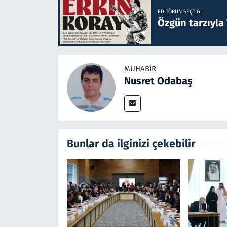
EDITÖRÜN SEÇTIĞI
Özgün tarzıyla
MUHABIR
Nusret Odabaş
Bunlar da ilginizi çekebilir