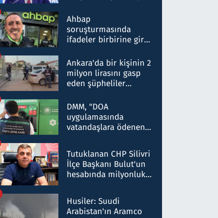
ortaklığının stratejik
nitelikte olduğunu
Ahbap
belirtti
soruşturmasında
ifadeler birbirine girdi:
Dokuz şüphelinin
ifadelerinden ortaya
Ankara'da bir kişinin 2
çıkan tablo şok etti
milyon lirasını gasp
eden şüpheliler
Kırıkkale'de yakalandı
DMM, "DOA
uygulamasında
vatandaşlara ödenen
iade tutarlarının
düşürüldüğü" iddiasını
Tutuklanan CHP Silivri
yalanladı
İlçe Başkanı Bulut'un
hesabında milyonluk
para trafiğine: Patron
talimat verdi, ben
Husiler: Suudi
gönderdim
Arabistan'ın Aramco