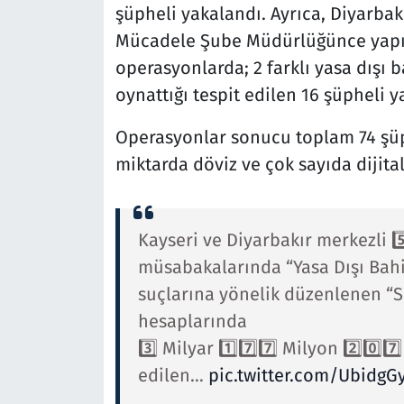
şüpheli yakalandı. Ayrıca, Diyarbak
Mücadele Şube Müdürlüğünce yapı
operasyonlarda; 2 farklı yasa dışı b
oynattığı tespit edilen 16 şüpheli y
Operasyonlar sonucu toplam 74 şüph
miktarda döviz ve çok sayıda dijital
Kayseri ve Diyarbakır merkezli 5️
müsabakalarında “Yasa Dışı Bahi
suçlarına yönelik düzenlenen “
hesaplarında
3️⃣ Milyar 1️⃣7️⃣7️⃣ Milyon 2️⃣0️⃣
edilen…
pic.twitter.com/UbidgG