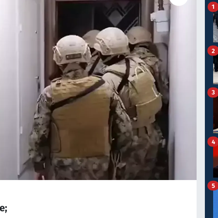
1
2
3
4
5
e;