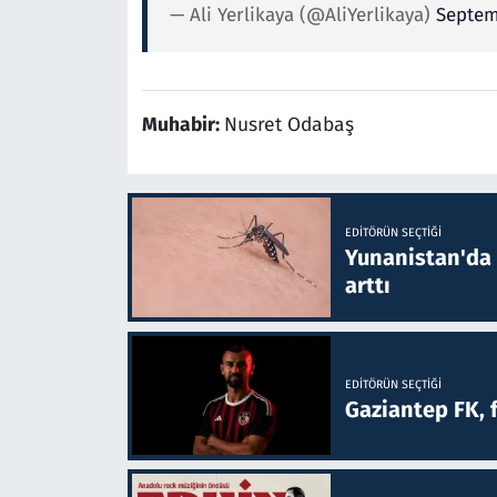
— Ali Yerlikaya (@AliYerlikaya)
Septem
Muhabir:
Nusret Odabaş
EDITÖRÜN SEÇTIĞI
Yunanistan'da B
arttı
EDITÖRÜN SEÇTIĞI
Gaziantep FK, 