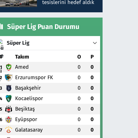
tesislerini hedef aldık
Süper Lig Puan Durumu
Süper Lig
#
Takım
O
P
Amed
0
0
1
Erzurumspor FK
0
0
2
Başakşehir
0
0
3
Kocaelispor
0
0
4
Beşiktaş
0
0
5
Eyüpspor
0
0
6
Galatasaray
0
0
7