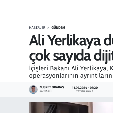
Resmi İlanlar
Rüya Tabirleri
HABERLER
GÜNDEM
Ali Yerlikaya 
Sağlık
çok sayıda diji
Savunma Sanayi
Seçim 2023
İçişleri Bakanı Ali Yerlikaya
operasyonlarının ayrıntıları
Spor
NUSRET ODABAŞ
11.09.2024 - 08:20
Teknoloji ve Bilim
MUHABIR
YAYINLANMA
Televizyon