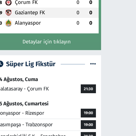
Çorum FK
0
0
8
Gaziantep FK
0
0
9
Alanyaspor
0
0
0
Detaylar için tıklayın
Süper Lig Fikstür
4 Ağustos, Cuma
alatasaray - Çorum FK
21:30
5 Ağustos, Cumartesi
onyaspor - Rizespor
19:00
asımpaşa - Trabzonspor
19:00