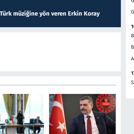
G
G
 Türk müziğine yön veren Erkin Koray
1
B
B
A
1
S