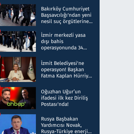
Bakırköy Cumhuriyet
Başsavcılığı'ndan yeni
nesil suç örgütlerine
operasyon: 50 şüpheli
hakkında gözaltı kararı
İzmir merkezli yasa
dışı bahis
operasyonunda 34
gözaltı: Yaklaşık 2
Milyar liralık para
İzmit Belediyesi'ne
trafiği tespit edildi
operasyon! Başkan
Fatma Kaplan Hürriyet
ve eşi gözaltına alındı
Oğuzhan Uğur’un
ifadesi ilk kez Diriliş
Postası'nda!
Rusya Başbakan
Yardımcısı Novak,
Rusya-Türkiye enerji