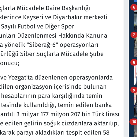
larla Mücadele Daire Başkanlığı
6
lerince Kayseri ve Diyarbakır merkezli
 Sayılı Futbol ve Diğer Spor
unları Düzenlenmesi Hakkında Kanuna
7
a yönelik "Siberağ-6" operasyonları
dürlüğü Siber Suçlarla Mücadele Şube
sonucu;
8
li ve Yozgat'ta düzenlenen operasyonlarda
t edilen organizasyon içerisinde bulunan
9
 hesaplarının para karşılığında temin
 sitesinde kullanıldığı, temin edilen banka
ntılı 3 milyar 177 milyon 207 bin Türk lirası
10
 edilen gelirin soğuk cüzdanlara aktarılıp,
karak parayı akladıkları tespit edilen 58