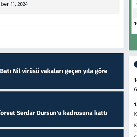
ber 11, 2024
1
atı Nil virüsü vakaları geçen yıla göre
1
G
1
forvet Serdar Dursun'u kadrosuna kattı
K
K