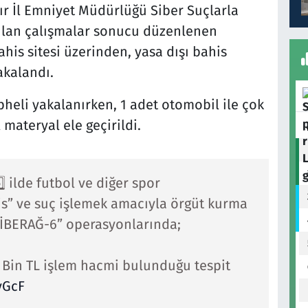
ır İl Emniyet Müdürlüğü Siber Suçlarla
lan çalışmalar sonucu düzenlenen
ahis sitesi üzerinden, yasa dışı bahis
akalandı.
eli yakalanırken, 1 adet otomobil ile çok
 materyal ele geçirildi.
⃣ ilde futbol ve diğer spor
s” ve suç işlemek amacıyla örgüt kurma
SİBERAĞ-6” operasyonlarında;
7️⃣ Bin TL işlem hacmi bulunduğu tespit
yGcF