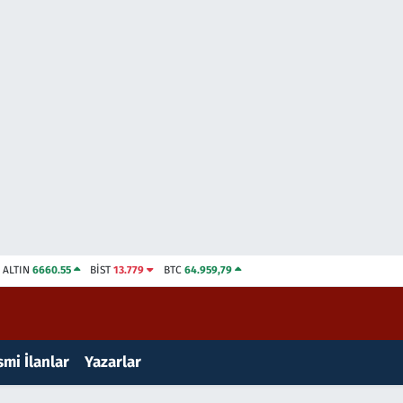
ALTIN
6660.55
BİST
13.779
BTC
64.959,79
mi İlanlar
Yazarlar