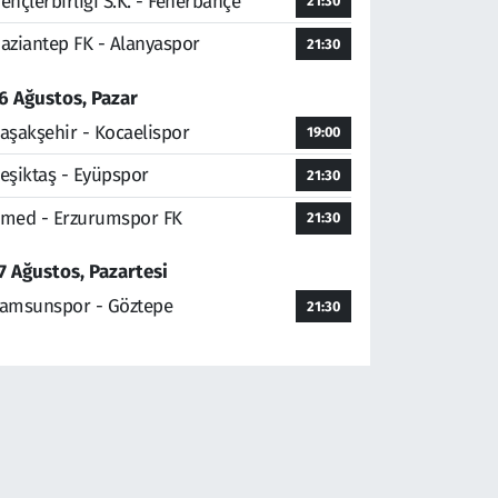
ençlerbirliği S.K. - Fenerbahçe
21:30
aziantep FK - Alanyaspor
21:30
6 Ağustos, Pazar
aşakşehir - Kocaelispor
19:00
eşiktaş - Eyüpspor
21:30
med - Erzurumspor FK
21:30
7 Ağustos, Pazartesi
amsunspor - Göztepe
21:30