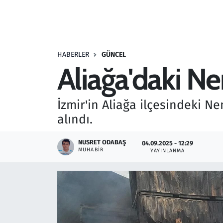
Resmi İlanlar
Rüya Tabirleri
HABERLER
GÜNCEL
Aliağa'daki N
Sağlık
Savunma Sanayi
İzmir'in Aliağa ilçesindeki 
alındı.
Seçim 2023
NUSRET ODABAŞ
04.09.2025 - 12:29
Spor
MUHABIR
YAYINLANMA
Teknoloji ve Bilim
Televizyon