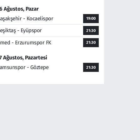
6 Ağustos, Pazar
aşakşehir - Kocaelispor
19:00
eşiktaş - Eyüpspor
21:30
med - Erzurumspor FK
21:30
7 Ağustos, Pazartesi
amsunspor - Göztepe
21:30