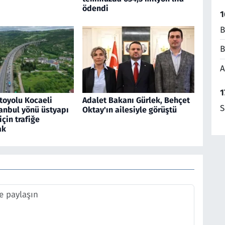
ödendi
1
B
B
A
1
toyolu Kocaeli
Adalet Bakanı Gürlek, Behçet
S
anbul yönü üstyapı
Oktay'ın ailesiyle görüştü
için trafiğe
ak