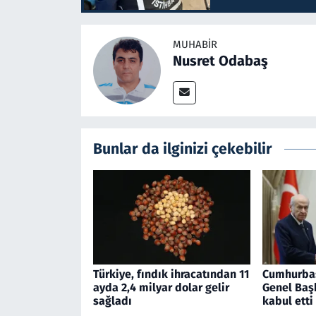
MUHABIR
Nusret Odabaş
Bunlar da ilginizi çekebilir
Türkiye, fındık ihracatından 11
Cumhurba
ayda 2,4 milyar dolar gelir
Genel Başk
sağladı
kabul etti