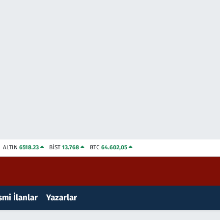
ALTIN
6518.23
BİST
13.768
BTC
64.602,05
mi İlanlar
Yazarlar