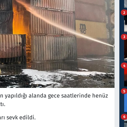
2
3
4
5
n yapıldığı alanda gece saatlerinde henüz
ı.
rı sevk edildi.
6