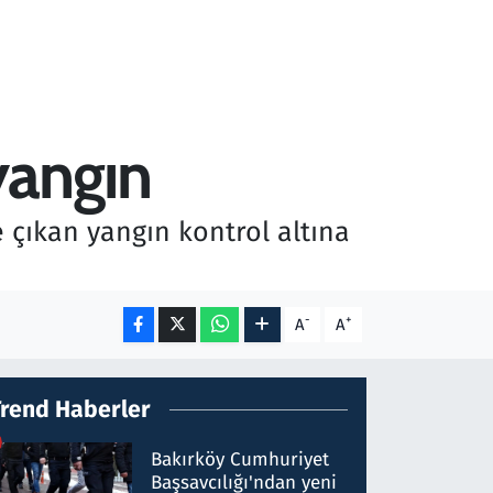
yangın
 çıkan yangın kontrol altına
-
+
A
A
Trend Haberler
Bakırköy Cumhuriyet
Başsavcılığı'ndan yeni