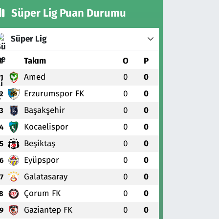
Süper Lig Puan Durumu
Süper Lig
#
Takım
O
P
Amed
0
0
1
Erzurumspor FK
0
0
2
Başakşehir
0
0
3
Kocaelispor
0
0
4
Beşiktaş
0
0
5
Eyüpspor
0
0
6
Galatasaray
0
0
7
Çorum FK
0
0
8
Gaziantep FK
0
0
9