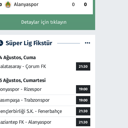
Alanyaspor
0
0
0
Detaylar için tıklayın
Süper Lig Fikstür
4 Ağustos, Cuma
alatasaray - Çorum FK
21:30
5 Ağustos, Cumartesi
onyaspor - Rizespor
19:00
asımpaşa - Trabzonspor
19:00
ençlerbirliği S.K. - Fenerbahçe
21:30
aziantep FK - Alanyaspor
21:30