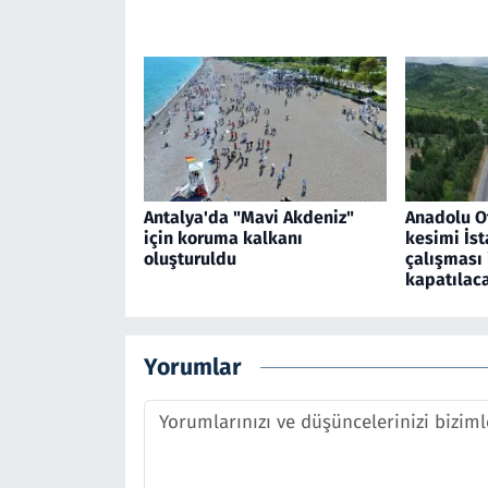
Antalya'da "Mavi Akdeniz"
Anadolu O
için koruma kalkanı
kesimi İst
oluşturuldu
çalışması 
kapatılac
Yorumlar