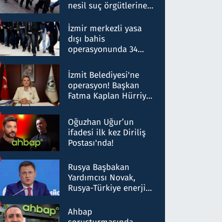
nesil suç örgütlerine
operasyon: 50 şüpheli
hakkında gözaltı kararı
İzmir merkezli yasa
dışı bahis
operasyonunda 34
gözaltı: Yaklaşık 2
Milyar liralık para
İzmit Belediyesi'ne
trafiği tespit edildi
operasyon! Başkan
Fatma Kaplan Hürriyet
ve eşi gözaltına alındı
Oğuzhan Uğur’un
ifadesi ilk kez Diriliş
Postası'nda!
Rusya Başbakan
Yardımcısı Novak,
Rusya-Türkiye enerji
ortaklığının stratejik
nitelikte olduğunu
Ahbap
belirtti