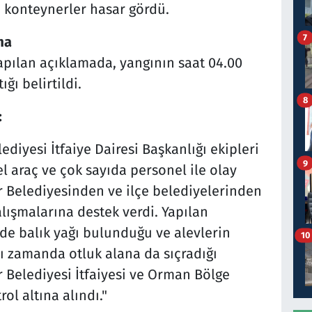
ı konteynerler hasar gördü.
7
ma
pılan açıklamada, yangının saat 04.00
ğı belirtildi.
8
:
diyesi İtfaiye Dairesi Başkanlığı ekipleri
9
el araç ve çok sayıda personel ile olay
ir Belediyesinden ve ilçe belediyelerinden
lışmalarına destek verdi. Yapılan
de balık yağı bulunduğu ve alevlerin
10
nı zamanda otluk alana da sıçradığı
r Belediyesi İtfaiyesi ve Orman Bölge
ol altına alındı."