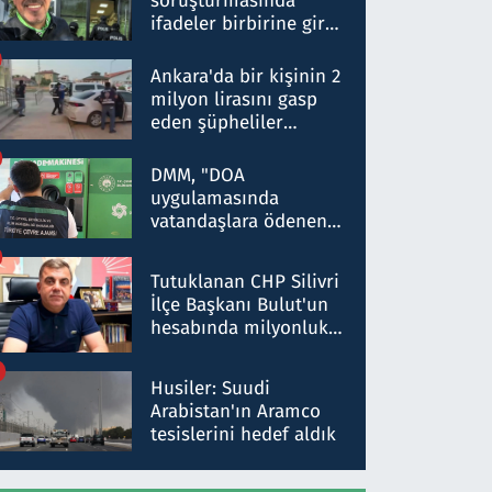
soruşturmasında
ifadeler birbirine girdi:
Dokuz şüphelinin
ifadelerinden ortaya
Ankara'da bir kişinin 2
çıkan tablo şok etti
milyon lirasını gasp
eden şüpheliler
Kırıkkale'de yakalandı
DMM, "DOA
uygulamasında
vatandaşlara ödenen
iade tutarlarının
düşürüldüğü" iddiasını
Tutuklanan CHP Silivri
yalanladı
İlçe Başkanı Bulut'un
hesabında milyonluk
para trafiğine: Patron
talimat verdi, ben
Husiler: Suudi
gönderdim
Arabistan'ın Aramco
tesislerini hedef aldık