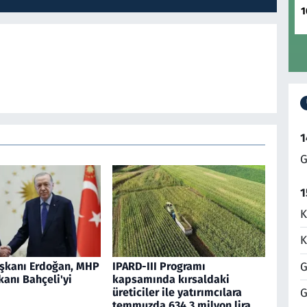
1
1
G
1
K
K
G
şkanı Erdoğan, MHP
IPARD-III Programı
anı Bahçeli'yi
kapsamında kırsaldaki
üreticiler ile yatırımcılara
G
temmuzda 634,3 milyon lira