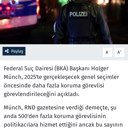
Resmi İlanlar
Rüya Tabirleri
Sağlık
Paylaş
-
+
A
A
Savunma Sanayi
Federal Suç Dairesi (BKA) Başkanı Holger
Seçim 2023
Münch, 2025'te gerçekleşecek genel seçimler
öncesinde daha fazla koruma görevlisi
Spor
görevlendirileceğini açıkladı.
Teknoloji ve Bilim
Münch, RND gazetesine verdiği demeçte, şu
Televizyon
anda 500'den fazla koruma görevlisinin
politikacılara hizmet ettiğini ancak bu sayının