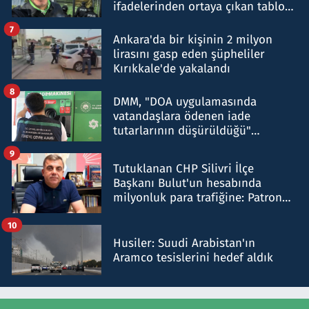
ifadelerinden ortaya çıkan tablo
şok etti
7
Ankara'da bir kişinin 2 milyon
lirasını gasp eden şüpheliler
Kırıkkale'de yakalandı
8
DMM, "DOA uygulamasında
vatandaşlara ödenen iade
tutarlarının düşürüldüğü"
iddiasını yalanladı
9
Tutuklanan CHP Silivri İlçe
Başkanı Bulut'un hesabında
milyonluk para trafiğine: Patron
talimat verdi, ben gönderdim
10
Husiler: Suudi Arabistan'ın
Aramco tesislerini hedef aldık