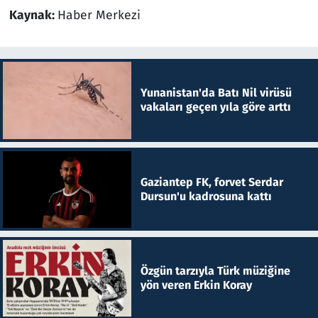
Kaynak:
Haber Merkezi
Yunanistan'da Batı Nil virüsü
vakaları geçen yıla göre arttı
Gaziantep FK, forvet Serdar
Dursun'u kadrosuna kattı
Özgün tarzıyla Türk müziğine
yön veren Erkin Koray