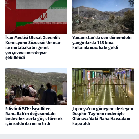
İran Meclisi Ulusal Güvenlik
Yunanistan'da son dönemdeki
Komisyonu Sözcüsü: Umman
yangınlarda 118 bina
ile mutabakatın genel
kullanılamaz hale geldi
çerçevesi neredeyse
şekillendi
Filistinli STK: İsrailliler,
Japonya'nın güneyine ilerleyen
Ramallah'ın doğusundaki
Dolphin Tayfunu nedeniyle
bedevileri zorla göç ettirmek
Okinava'daki Naha Havaalanı
için saldırılarını artırdı
kapatıldı