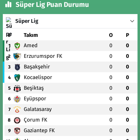
Süper Lig Puan Durumu
Süper Lig
#
Takım
O
P
Amed
0
0
1
Erzurumspor FK
0
0
2
Başakşehir
0
0
3
Kocaelispor
0
0
4
Beşiktaş
0
0
5
Eyüpspor
0
0
6
Galatasaray
0
0
7
Çorum FK
0
0
8
Gaziantep FK
0
0
9