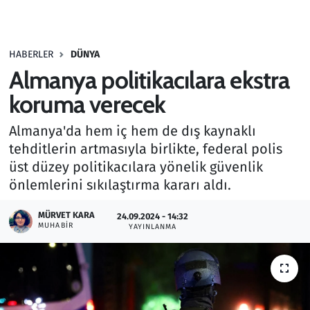
Gündem
HABERLER
DÜNYA
Haber
Almanya politikacılara ekstra
Kültür Sanat
koruma verecek
Almanya'da hem iç hem de dış kaynaklı
Kurumsal Haberler
tehditlerin artmasıyla birlikte, federal polis
üst düzey politikacılara yönelik güvenlik
Lezzet Durağı
önlemlerini sıkılaştırma kararı aldı.
Memur ve Kamu
MÜRVET KARA
24.09.2024 - 14:32
MUHABIR
YAYINLANMA
Otomobil
Oyun
Ramazan