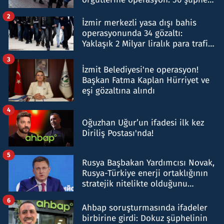
hakkında gözaltı kararı
2
İzmir merkezli yasa dışı bahis
operasyonunda 34 gözaltı:
Yaklaşık 2 Milyar liralık para trafiği
tespit edildi
3
İzmit Belediyesi'ne operasyon!
Başkan Fatma Kaplan Hürriyet ve
eşi gözaltına alındı
4
Oğuzhan Uğur’un ifadesi ilk kez
Diriliş Postası'nda!
5
Rusya Başbakan Yardımcısı Novak,
Rusya-Türkiye enerji ortaklığının
stratejik nitelikte olduğunu
belirtti
6
Ahbap soruşturmasında ifadeler
birbirine girdi: Dokuz şüphelinin