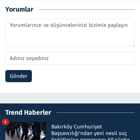
Yorumlar
Gönder
Trend Haberler
1
Bakırköy Cumhuriyet
Başsavcılığı'ndan yeni nesil suç
örgütlerine operasyon: 50 şüpheli