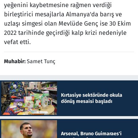
yeğenini kaybetmesine rağmen verdiği
birleştirici mesajlarla Almanya'da barış ve
uzlaşı simgesi olan Mevlüde Genç ise 30 Ekim
2022 tarihinde geçirdiği kalp krizi nedeniyle
vefat etti.
Muhabir:
Samet Tunç
Kırtasiye sektöründe okula
dönüş mesaisi başladı
Arsenal, Bruno Guimaraes'i