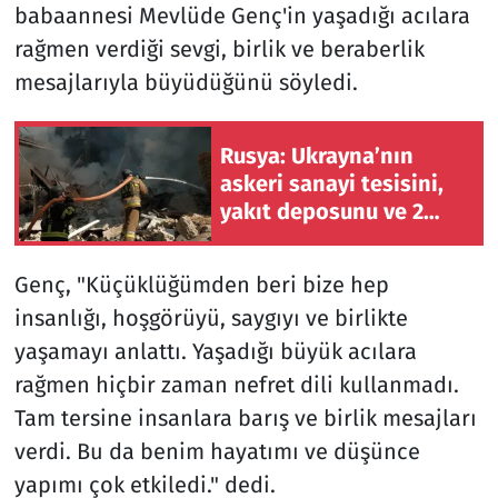
babaannesi Mevlüde Genç'in yaşadığı acılara
rağmen verdiği sevgi, birlik ve beraberlik
mesajlarıyla büyüdüğünü söyledi.
Rusya: Ukrayna’nın
askeri sanayi tesisini,
yakıt deposunu ve 2
gemisini vurduk
Genç, "Küçüklüğümden beri bize hep
insanlığı, hoşgörüyü, saygıyı ve birlikte
yaşamayı anlattı. Yaşadığı büyük acılara
rağmen hiçbir zaman nefret dili kullanmadı.
Tam tersine insanlara barış ve birlik mesajları
verdi. Bu da benim hayatımı ve düşünce
yapımı çok etkiledi." dedi.