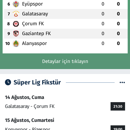
Eyüpspor
0
0
6
Galatasaray
0
0
7
Çorum FK
0
0
8
Gaziantep FK
0
0
9
Alanyaspor
0
0
10
Detaylar için tıklayın
Süper Lig Fikstür
14 Ağustos, Cuma
Galatasaray - Çorum FK
21:30
15 Ağustos, Cumartesi
Konyaspor - Rizespor
19:00