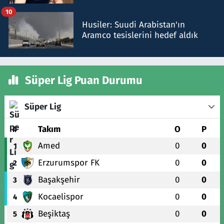
talimat verdi, ben gönderdim
10
Husiler: Suudi Arabistan'ın
Aramco tesislerini hedef aldık
Süper Lig Puan Durumu
Süper Lig
#
Takım
O
P
Amed
0
0
1
Erzurumspor FK
0
0
2
Başakşehir
0
0
3
Kocaelispor
0
0
4
Beşiktaş
0
0
5