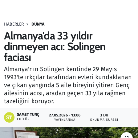
Gündem
HABERLER
DÜNYA
Haber
Almanya'da 33 yıldır
Kültür Sanat
dinmeyen acı: Solingen
faciası
Kurumsal Haberler
Almanya'nın Solingen kentinde 29 Mayıs
Lezzet Durağı
1993'te ırkçılar tarafından evleri kundaklanan
ve çıkan yangında 5 aile bireyini yitiren Genç
Memur ve Kamu
ailesinin acısı, aradan geçen 33 yıla rağmen
tazeliğini koruyor.
Otomobil
SAMET TUNÇ
27.05.2026 - 13:06
3 DK
EDITÖR
Oyun
YAYINLANMA
OKUNMA SÜRESI
Ramazan