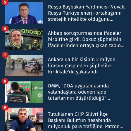
5
Rusya Başbakan Yardımcısı Novak,
Rusya-Türkiye enerji ortaklığının
stratejik nitelikte olduğunu
belirtti
6
Ahbap soruşturmasında ifadeler
birbirine girdi: Dokuz şüphelinin
ifadelerinden ortaya çıkan tablo
şok etti
7
Ankara'da bir kişinin 2 milyon
lirasını gasp eden şüpheliler
Kırıkkale'de yakalandı
8
DMM, "DOA uygulamasında
vatandaşlara ödenen iade
tutarlarının düşürüldüğü"
iddiasını yalanladı
9
Tutuklanan CHP Silivri İlçe
Başkanı Bulut'un hesabında
milyonluk para trafiğine: Patron