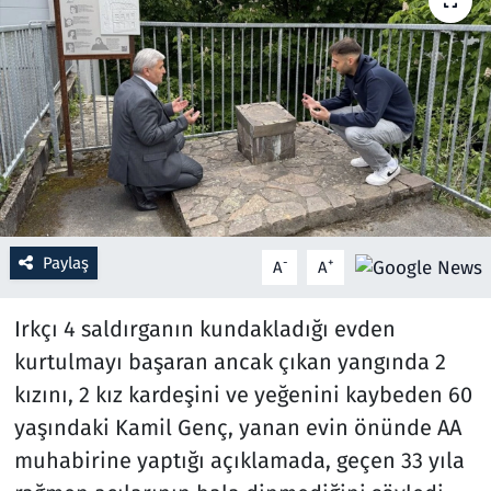
Resmi İlanlar
Rüya Tabirleri
Sağlık
Savunma Sanayi
Paylaş
-
+
A
A
Seçim 2023
Irkçı 4 saldırganın kundakladığı evden
Spor
kurtulmayı başaran ancak çıkan yangında 2
Teknoloji ve Bilim
kızını, 2 kız kardeşini ve yeğenini kaybeden 60
yaşındaki Kamil Genç, yanan evin önünde AA
Televizyon
muhabirine yaptığı açıklamada, geçen 33 yıla