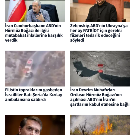
İran Cumhurbaşkanı: ABD'nin
Zelenskiy, ABD'nin Ukrayna'ya
Hürmüz Boğazı ile ilgili
her ay PATRİOT için gerekli
mutabakat ihlallerine karşılık
füzeleri tedarik edeceğini
verdik
söyledi
Filistin topraklarını gasbeden
İran Devrim Muhafızları
İsrailliler Batı Şeria'da Kızılay
Ordusu: Hürmüz Boğazı'nın
ambulansına saldırdı
açılması ABD'nin İran'ın
şartlarını kabul etmesine bağlı