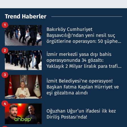
Trend Haberler
1
Bakırköy Cumhuriyet
Başsavcılığı'ndan yeni nesil suç
örgütlerine operasyon: 50 şüpheli
hakkında gözaltı kararı
2
İzmir merkezli yasa dışı bahis
operasyonunda 34 gözaltı:
Yaklaşık 2 Milyar liralık para trafiği
tespit edildi
3
İzmit Belediyesi'ne operasyon!
Başkan Fatma Kaplan Hürriyet ve
eşi gözaltına alındı
4
Oğuzhan Uğur’un ifadesi ilk kez
Diriliş Postası'nda!