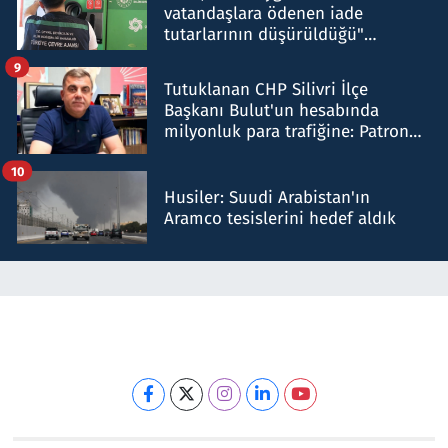
vatandaşlara ödenen iade
tutarlarının düşürüldüğü"
iddiasını yalanladı
9
Tutuklanan CHP Silivri İlçe
Başkanı Bulut'un hesabında
milyonluk para trafiğine: Patron
talimat verdi, ben gönderdim
10
Husiler: Suudi Arabistan'ın
Aramco tesislerini hedef aldık