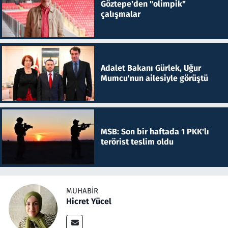
Göztepe'den "olimpik"
çalışmalar
Adalet Bakanı Gürlek, Uğur
Mumcu'nun ailesiyle görüştü
MSB: Son bir haftada 1 PKK'lı
terörist teslim oldu
MUHABIR
Hicret Yücel