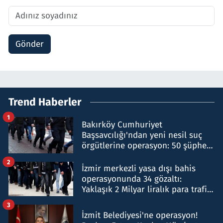
Gönder
Trend Haberler
1
Bakırköy Cumhuriyet
Başsavcılığı'ndan yeni nesil suç
örgütlerine operasyon: 50 şüpheli
hakkında gözaltı kararı
2
İzmir merkezli yasa dışı bahis
operasyonunda 34 gözaltı:
Yaklaşık 2 Milyar liralık para trafiği
tespit edildi
3
İzmit Belediyesi'ne operasyon!