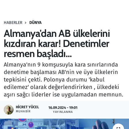
Gündem
HABERLER
DÜNYA
Haber
Almanya'dan AB ülkelerini
Kültür Sanat
kızdıran karar! Denetimler
resmen başladı...
Kurumsal Haberler
Almanya'nın 9 komşusuyla kara sınırlarında
Lezzet Durağı
denetime başlaması AB'nin ve üye ülkelerin
tepkisini çekti. Polonya durumu 'kabul
Memur ve Kamu
edilemez' olarak değerlendirirken , ülkedeki
aşırı sağcı liderler ise uygulamadan memnun.
Otomobil
HICRET YÜCEL
16.09.2024 - 19:01
MUHABIR
Oyun
YAYINLANMA
Ramazan