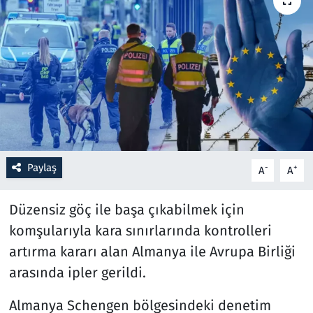
Resmi İlanlar
Rüya Tabirleri
Sağlık
Savunma Sanayi
Paylaş
-
+
A
A
Seçim 2023
Düzensiz göç ile başa çıkabilmek için
Spor
komşularıyla kara sınırlarında kontrolleri
Teknoloji ve Bilim
artırma kararı alan Almanya ile Avrupa Birliği
arasında ipler gerildi.
Televizyon
Almanya Schengen bölgesindeki denetim