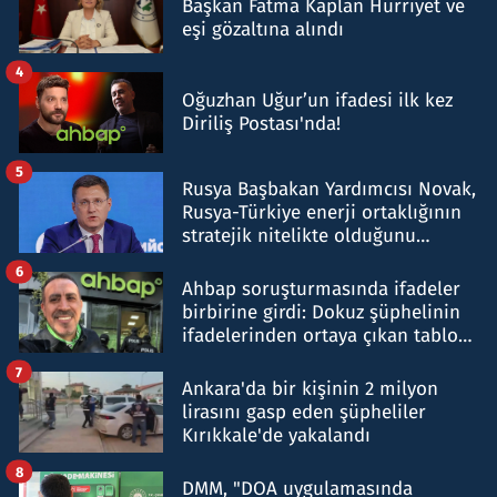
Başkan Fatma Kaplan Hürriyet ve
eşi gözaltına alındı
4
Oğuzhan Uğur’un ifadesi ilk kez
Diriliş Postası'nda!
5
Rusya Başbakan Yardımcısı Novak,
Rusya-Türkiye enerji ortaklığının
stratejik nitelikte olduğunu
belirtti
6
Ahbap soruşturmasında ifadeler
birbirine girdi: Dokuz şüphelinin
ifadelerinden ortaya çıkan tablo
şok etti
7
Ankara'da bir kişinin 2 milyon
lirasını gasp eden şüpheliler
Kırıkkale'de yakalandı
8
DMM, "DOA uygulamasında