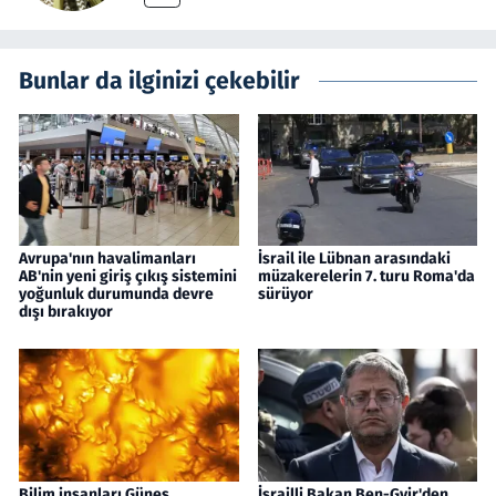
Bunlar da ilginizi çekebilir
Avrupa'nın havalimanları
İsrail ile Lübnan arasındaki
AB'nin yeni giriş çıkış sistemini
müzakerelerin 7. turu Roma'da
yoğunluk durumunda devre
sürüyor
dışı bırakıyor
Bilim insanları Güneş
İsrailli Bakan Ben-Gvir'den,