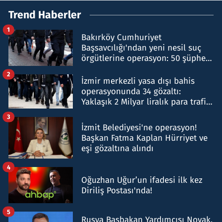
Trend Haberler
1
Bakırköy Cumhuriyet
Başsavcılığı'ndan yeni nesil suç
örgütlerine operasyon: 50 şüpheli
hakkında gözaltı kararı
2
İzmir merkezli yasa dışı bahis
operasyonunda 34 gözaltı:
Yaklaşık 2 Milyar liralık para trafiği
tespit edildi
3
İzmit Belediyesi'ne operasyon!
Başkan Fatma Kaplan Hürriyet ve
eşi gözaltına alındı
4
Oğuzhan Uğur’un ifadesi ilk kez
Diriliş Postası'nda!
5
Rusya Başbakan Yardımcısı Novak,