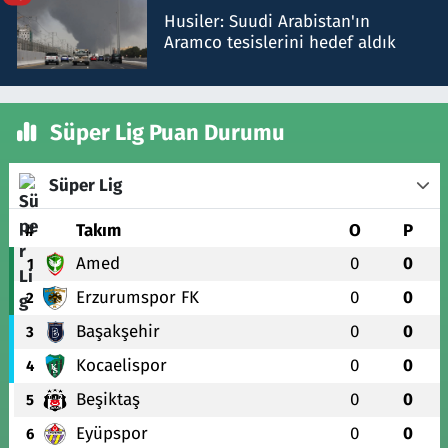
Husiler: Suudi Arabistan'ın
Aramco tesislerini hedef aldık
Süper Lig Puan Durumu
Süper Lig
#
Takım
O
P
Amed
0
0
1
Erzurumspor FK
0
0
2
Başakşehir
0
0
3
Kocaelispor
0
0
4
Beşiktaş
0
0
5
Eyüpspor
0
0
6