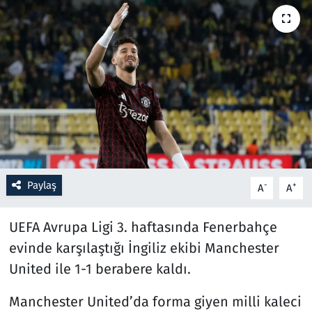
Resmi İlanlar
Rüya Tabirleri
Sağlık
Savunma Sanayi
Seçim 2023
Paylaş
-
+
A
A
Spor
UEFA Avrupa Ligi 3. haftasında Fenerbahçe
Teknoloji ve Bilim
evinde karşılaştığı İngiliz ekibi Manchester
United ile 1-1 berabere kaldı.
Televizyon
Manchester United’da forma giyen milli kaleci