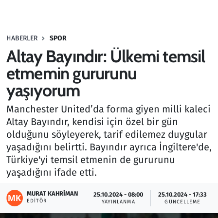
Gündem
HABERLER
SPOR
Haber
Altay Bayındır: Ülkemi temsil
Kültür Sanat
etmemin gururunu
yaşıyorum
Kurumsal Haberler
Manchester United’da forma giyen milli kaleci
Lezzet Durağı
Altay Bayındır, kendisi için özel bir gün
olduğunu söyleyerek, tarif edilemez duygular
Memur ve Kamu
yaşadığını belirtti. Bayındır ayrıca İngiltere'de,
Türkiye'yi temsil etmenin de gururunu
Otomobil
yaşadığını ifade etti.
Oyun
MURAT KAHRIMAN
25.10.2024 - 08:00
25.10.2024 - 17:33
EDITÖR
YAYINLANMA
GÜNCELLEME
Ramazan