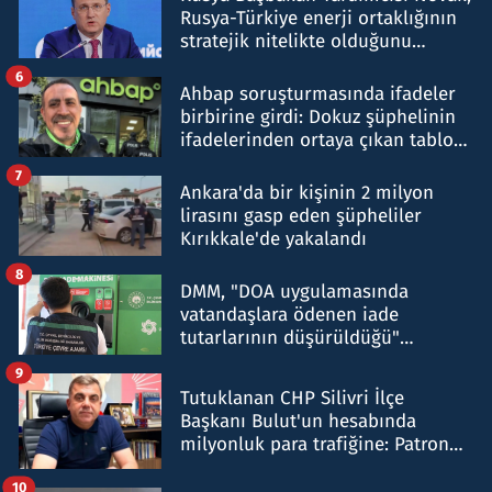
Rusya-Türkiye enerji ortaklığının
stratejik nitelikte olduğunu
belirtti
6
Ahbap soruşturmasında ifadeler
birbirine girdi: Dokuz şüphelinin
ifadelerinden ortaya çıkan tablo
şok etti
7
Ankara'da bir kişinin 2 milyon
lirasını gasp eden şüpheliler
Kırıkkale'de yakalandı
8
DMM, "DOA uygulamasında
vatandaşlara ödenen iade
tutarlarının düşürüldüğü"
iddiasını yalanladı
9
Tutuklanan CHP Silivri İlçe
Başkanı Bulut'un hesabında
milyonluk para trafiğine: Patron
talimat verdi, ben gönderdim
10