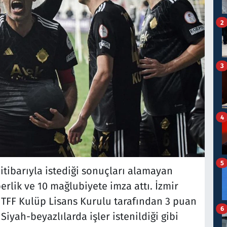
2
3
4
5
a itibarıyla istediği sonuçları alamayan
berlik ve 10 mağlubiyete imza attı. İzmir
 TFF Kulüp Lisans Kurulu tarafından 3 puan
6
Siyah-beyazlılarda işler istenildiği gibi