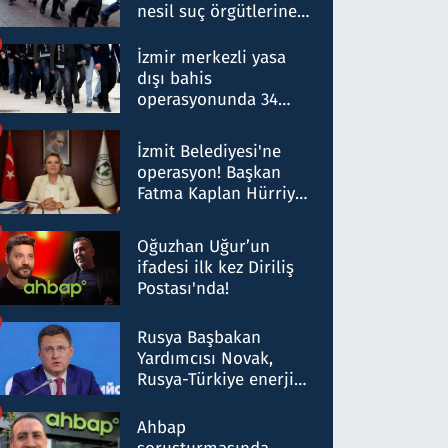
nesil suç örgütlerine
operasyon: 50 şüpheli
hakkında gözaltı kararı
İzmir merkezli yasa
dışı bahis
operasyonunda 34
gözaltı: Yaklaşık 2
Milyar liralık para
İzmit Belediyesi'ne
trafiği tespit edildi
operasyon! Başkan
Fatma Kaplan Hürriyet
ve eşi gözaltına alındı
Oğuzhan Uğur’un
ifadesi ilk kez Diriliş
Postası'nda!
Rusya Başbakan
Yardımcısı Novak,
Rusya-Türkiye enerji
ortaklığının stratejik
nitelikte olduğunu
Ahbap
belirtti