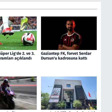
üper Lig'de 2. ve 3.
Gaziantep FK, forvet Serdar
ramları açıklandı
Dursun'u kadrosuna kattı