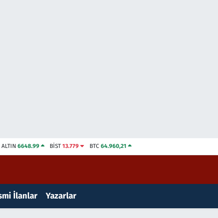
ALTIN
6648.99
BİST
13.779
BTC
64.960,21
mi İlanlar
Yazarlar