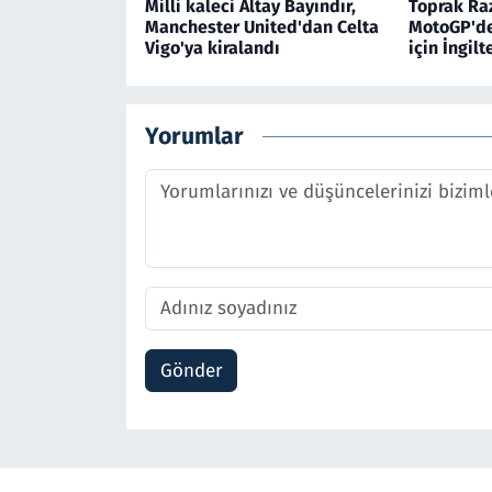
Milli kaleci Altay Bayındır,
Toprak Raz
Manchester United'dan Celta
MotoGP'de 
Vigo'ya kiralandı
için İngil
Yorumlar
Gönder