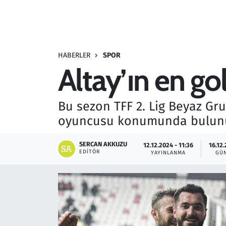
Resmi İlanlar
Rüya Tabirleri
HABERLER
SPOR
Altay’ın en g
Sağlık
Savunma Sanayi
Bu sezon TFF 2. Lig Beyaz Gru
oyuncusu konumunda bulun
Seçim 2023
SERCAN AKKUZU
12.12.2024 - 11:36
16.12.
Spor
EDITÖR
YAYINLANMA
GÜ
Teknoloji ve Bilim
Televizyon