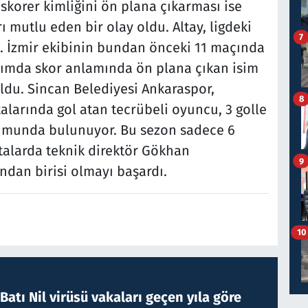
skorer kimliğini ön plana çıkarması ise
ı mutlu eden bir olay oldu. Altay, ligdeki
7
. İzmir ekibinin bundan önceki 11 maçında
kımda skor anlamında ön plana çıkan isim
oldu. Sincan Belediyesi Ankaraspor,
8
larında gol atan tecrübeli oyuncu, 3 golle
umunda bulunuyor. Bu sezon sadece 6
ftalarda teknik direktör Gökhan
9
ndan birisi olmayı başardı.
10
atı Nil virüsü vakaları geçen yıla göre