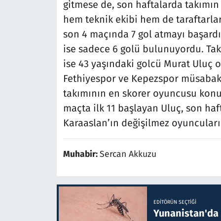
gitmese de, son haftalarda takımın 
hem teknik ekibi hem de taraftarlar
son 4 maçında 7 gol atmayı başardı
ise sadece 6 golü bulunuyordu. Ta
ise 43 yaşındaki golcü Murat Uluç 
Fethiyespor ve Kepezspor müsabaka
takımının en skorer oyuncusu kon
maçta ilk 11 başlayan Uluç, son ha
Karaaslan’ın değişilmez oyuncuları
Muhabir:
Sercan Akkuzu
EDITÖRÜN SEÇTIĞI
Yunanistan'da B