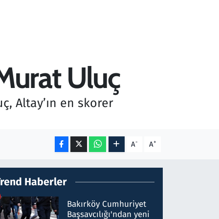
 Murat Uluç
ç, Altay’ın en skorer
-
+
A
A
Trend Haberler
Bakırköy Cumhuriyet
Başsavcılığı'ndan yeni