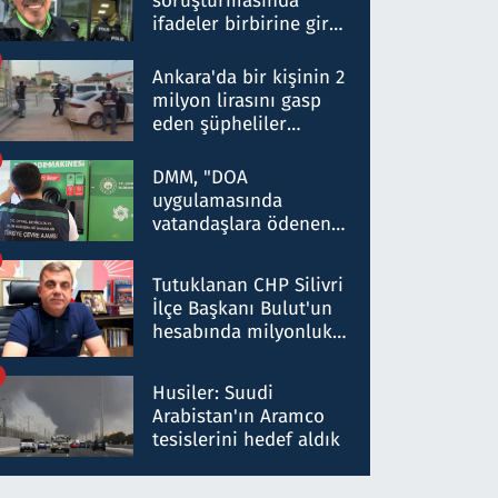
soruşturmasında
ifadeler birbirine girdi:
Dokuz şüphelinin
ifadelerinden ortaya
Ankara'da bir kişinin 2
çıkan tablo şok etti
milyon lirasını gasp
eden şüpheliler
Kırıkkale'de yakalandı
DMM, "DOA
uygulamasında
vatandaşlara ödenen
iade tutarlarının
düşürüldüğü" iddiasını
Tutuklanan CHP Silivri
yalanladı
İlçe Başkanı Bulut'un
hesabında milyonluk
para trafiğine: Patron
talimat verdi, ben
Husiler: Suudi
gönderdim
Arabistan'ın Aramco
tesislerini hedef aldık