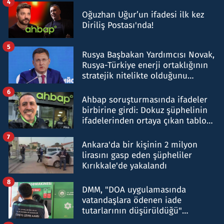
4
Oğuzhan Uğur’un ifadesi ilk kez
Diriliş Postası'nda!
5
Rusya Başbakan Yardımcısı Novak,
Rusya-Türkiye enerji ortaklığının
stratejik nitelikte olduğunu
belirtti
6
Ahbap soruşturmasında ifadeler
birbirine girdi: Dokuz şüphelinin
ifadelerinden ortaya çıkan tablo
şok etti
7
Ankara'da bir kişinin 2 milyon
lirasını gasp eden şüpheliler
Kırıkkale'de yakalandı
8
DMM, "DOA uygulamasında
vatandaşlara ödenen iade
tutarlarının düşürüldüğü"
iddiasını yalanladı