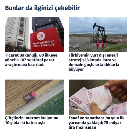
Bunlar da ilginizi çekebilir
Ticaret Bakanlığı, 80 ülkeye
Türkiye'nin yurt dışı enerji
yönelik 107 sektörel pazar
stratejisi 3 kıtada kara ve
araştırması hazırladı
denizde güçlü ortaklıklarla
büyüyor
Çiftçilerin internet kullanımı
Esnaf ve sanatkara bu yılın ilk
10 yılda iki katını aştı
yarısında yaklaşık 75 milyar
lira finansman