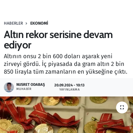
Gündem
HABERLER
EKONOMI
Haber
Altın rekor serisine devam
Kültür Sanat
ediyor
Altının onsu 2 bin 600 doları aşarak yeni
Kurumsal Haberler
zirveyi gördü. İç piyasada da gram altın 2 bin
850 lirayla tüm zamanların en yükseğine çıktı.
Lezzet Durağı
NUSRET ODABAŞ
20.09.2024 - 10:13
Memur ve Kamu
MUHABIR
YAYINLANMA
Otomobil
Oyun
Ramazan