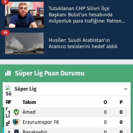
9
Tutuklanan CHP Silivri İlçe
Başkanı Bulut'un hesabında
milyonluk para trafiğine: Patron
talimat verdi, ben gönderdim
10
Husiler: Suudi Arabistan'ın
Aramco tesislerini hedef aldık
Süper Lig Puan Durumu
Süper Lig
#
Takım
O
P
Amed
0
0
1
Erzurumspor FK
0
0
2
Başakşehir
0
0
3