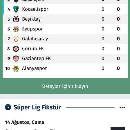
Kocaelispor
0
0
4
Beşiktaş
0
0
5
Eyüpspor
0
0
6
Galatasaray
0
0
7
Çorum FK
0
0
8
Gaziantep FK
0
0
9
Alanyaspor
0
0
10
Detaylar için tıklayın
Süper Lig Fikstür
14 Ağustos, Cuma