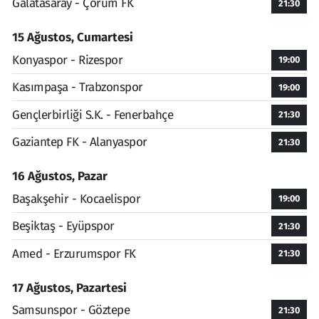
Galatasaray - Çorum FK
21:30
15 Ağustos, Cumartesi
Konyaspor - Rizespor
19:00
Kasımpaşa - Trabzonspor
19:00
Gençlerbirliği S.K. - Fenerbahçe
21:30
Gaziantep FK - Alanyaspor
21:30
16 Ağustos, Pazar
Başakşehir - Kocaelispor
19:00
Beşiktaş - Eyüpspor
21:30
Amed - Erzurumspor FK
21:30
17 Ağustos, Pazartesi
Samsunspor - Göztepe
21:30