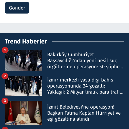
Gönder
Trend Haberler
1
Bakırköy Cumhuriyet
Başsavcılığı'ndan yeni nesil suç
örgütlerine operasyon: 50 şüpheli
hakkında gözaltı kararı
2
İzmir merkezli yasa dışı bahis
operasyonunda 34 gözaltı:
Yaklaşık 2 Milyar liralık para trafiği
tespit edildi
3
İzmit Belediyesi'ne operasyon!
Başkan Fatma Kaplan Hürriyet ve
eşi gözaltına alındı