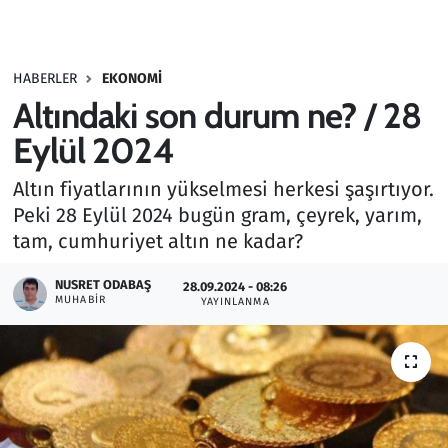
Gündem
HABERLER
EKONOMI
Haber
Altındaki son durum ne? / 28
Kültür Sanat
Eylül 2024
Altın fiyatlarının yükselmesi herkesi şaşırtıyor.
Kurumsal Haberler
Peki 28 Eylül 2024 bugün gram, çeyrek, yarım,
tam, cumhuriyet altın ne kadar?
Lezzet Durağı
NUSRET ODABAŞ
28.09.2024 - 08:26
Memur ve Kamu
MUHABIR
YAYINLANMA
Otomobil
Oyun
Ramazan