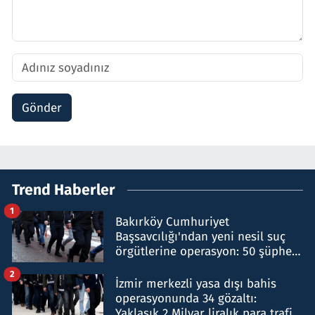
Gönder
Trend Haberler
1
Bakırköy Cumhuriyet
Başsavcılığı'ndan yeni nesil suç
örgütlerine operasyon: 50 şüpheli
hakkında gözaltı kararı
2
İzmir merkezli yasa dışı bahis
operasyonunda 34 gözaltı:
Yaklaşık 2 Milyar liralık para trafiği