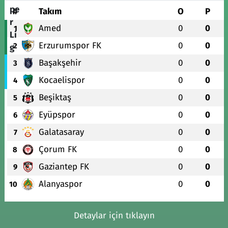
#
Takım
O
P
Amed
0
0
1
Erzurumspor FK
0
0
2
Başakşehir
0
0
3
Kocaelispor
0
0
4
Beşiktaş
0
0
5
Eyüpspor
0
0
6
Galatasaray
0
0
7
Çorum FK
0
0
8
Gaziantep FK
0
0
9
Alanyaspor
0
0
10
Detaylar için tıklayın