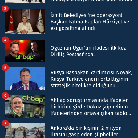
tespit edildi
3
İzmit Belediyesi'ne operasyon!
Başkan Fatma Kaplan Hürriyet ve
eşi gözaltına alındı
4
Oğuzhan Uğur’un ifadesi ilk kez
Diriliş Postası'nda!
5
Rusya Başbakan Yardımcısı Novak,
Rusya-Türkiye enerji ortaklığının
stratejik nitelikte olduğunu
belirtti
6
Ahbap soruşturmasında ifadeler
birbirine girdi: Dokuz şüphelinin
ifadelerinden ortaya çıkan tablo
şok etti
7
Ankara'da bir kişinin 2 milyon
lirasını gasp eden şüpheliler