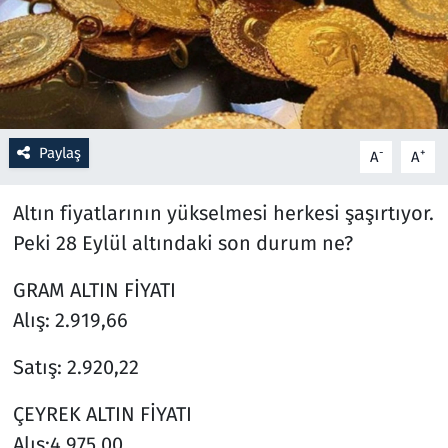
Resmi İlanlar
Rüya Tabirleri
Sağlık
Paylaş
-
+
A
A
Savunma Sanayi
Altın fiyatlarının yükselmesi herkesi şaşırtıyor.
Peki 28 Eylül altındaki son durum ne?
Seçim 2023
GRAM ALTIN FİYATI
Spor
Alış: 2.919,66
Teknoloji ve Bilim
Satış: 2.920,22
Televizyon
ÇEYREK ALTIN FİYATI
Alış:4.975,00