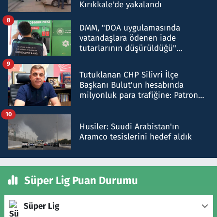
Kırıkkale'de yakalandı
8
DMM, "DOA uygulamasında
vatandaşlara ödenen iade
tutarlarının düşürüldüğü"
iddiasını yalanladı
9
Tutuklanan CHP Silivri İlçe
Başkanı Bulut'un hesabında
milyonluk para trafiğine: Patron
talimat verdi, ben gönderdim
10
Husiler: Suudi Arabistan'ın
Aramco tesislerini hedef aldık
Süper Lig Puan Durumu
Süper Lig