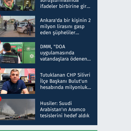
soruşturmasında
ifadeler birbirine girdi:
Dokuz şüphelinin
ifadelerinden ortaya
Ankara'da bir kişinin 2
çıkan tablo şok etti
milyon lirasını gasp
eden şüpheliler
Kırıkkale'de yakalandı
DMM, "DOA
uygulamasında
vatandaşlara ödenen
iade tutarlarının
düşürüldüğü" iddiasını
Tutuklanan CHP Silivri
yalanladı
İlçe Başkanı Bulut'un
hesabında milyonluk
para trafiğine: Patron
talimat verdi, ben
Husiler: Suudi
gönderdim
Arabistan'ın Aramco
tesislerini hedef aldık