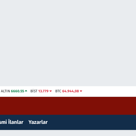
ALTIN
6660.55
BİST
13.779
BTC
64.944,08
mi İlanlar
Yazarlar