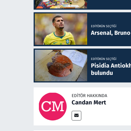
EDITÖRÜN SEÇTIĞI
Arsenal, Bruno 
EDITÖRÜN SEÇTIĞI
Pisidia Antiokh
bulundu
EDITÖR HAKKINDA
Candan Mert