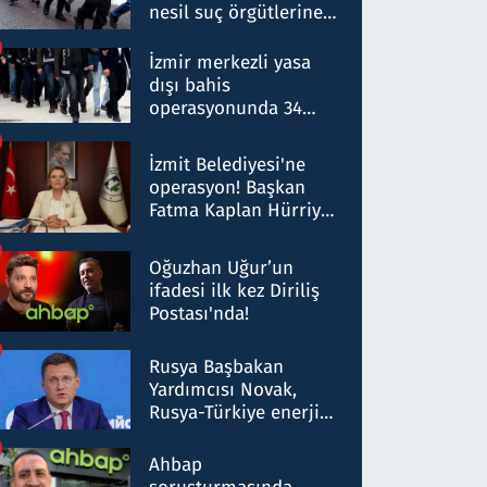
nesil suç örgütlerine
operasyon: 50 şüpheli
hakkında gözaltı kararı
İzmir merkezli yasa
dışı bahis
operasyonunda 34
gözaltı: Yaklaşık 2
Milyar liralık para
İzmit Belediyesi'ne
trafiği tespit edildi
operasyon! Başkan
Fatma Kaplan Hürriyet
ve eşi gözaltına alındı
Oğuzhan Uğur’un
ifadesi ilk kez Diriliş
Postası'nda!
Rusya Başbakan
Yardımcısı Novak,
Rusya-Türkiye enerji
ortaklığının stratejik
nitelikte olduğunu
Ahbap
belirtti