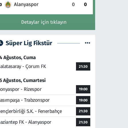
Alanyaspor
0
0
0
Detaylar için tıklayın
Süper Lig Fikstür
4 Ağustos, Cuma
alatasaray - Çorum FK
21:30
5 Ağustos, Cumartesi
onyaspor - Rizespor
19:00
asımpaşa - Trabzonspor
19:00
ençlerbirliği S.K. - Fenerbahçe
21:30
aziantep FK - Alanyaspor
21:30