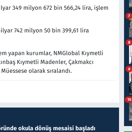
yar 349 milyon 672 bin 566,24 lira, işlem
7
yar 742 milyon 50 bin 399,61 lira
8
şlem yapan kurumlar, NMGlobal Kıymetli
ltınbaş Kıymetli Madenler, Çakmakcı
9
 Müessese olarak sıralandı.
10
öründe okula dönüş mesaisi başladı