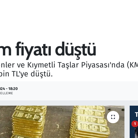
am fiyatı düştü
nler ve Kıymetli Taşlar Piyasası'nda (K
bin TL'ye düştü.
024 - 18:20
ELLEME
1