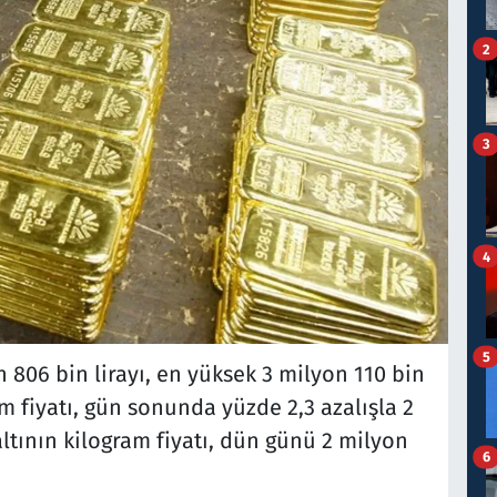
2
3
4
5
 806 bin lirayı, en yüksek 3 milyon 110 bin
am fiyatı, gün sonunda yüzde 2,3 azalışla 2
altının kilogram fiyatı, dün günü 2 milyon
6