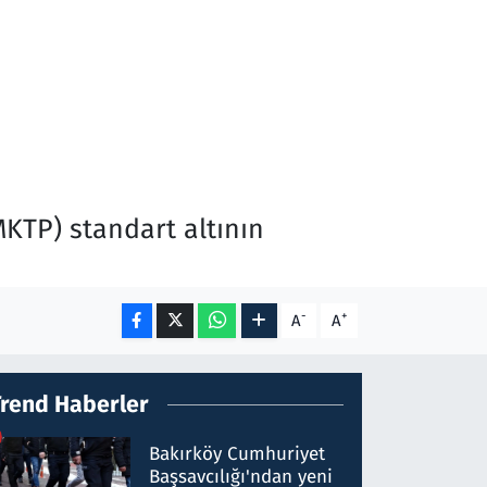
MKTP) standart altının
-
+
A
A
Trend Haberler
Bakırköy Cumhuriyet
Başsavcılığı'ndan yeni