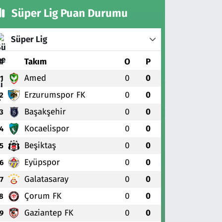
Süper Lig Puan Durumu
Süper Lig
#
Takım
O
P
Amed
0
0
1
Erzurumspor FK
0
0
2
Başakşehir
0
0
3
Kocaelispor
0
0
4
Beşiktaş
0
0
5
Eyüpspor
0
0
6
Galatasaray
0
0
7
Çorum FK
0
0
8
Gaziantep FK
0
0
9