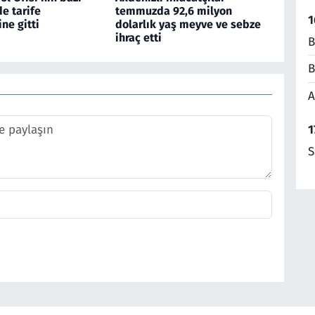
de tarife
temmuzda 92,6 milyon
1
ine gitti
dolarlık yaş meyve ve sebze
ihraç etti
B
B
A
1
S