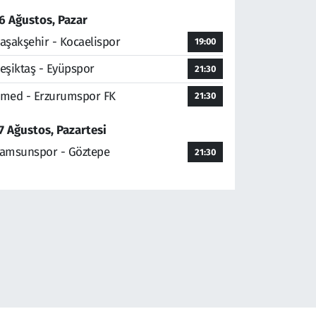
6 Ağustos, Pazar
aşakşehir - Kocaelispor
19:00
eşiktaş - Eyüpspor
21:30
med - Erzurumspor FK
21:30
7 Ağustos, Pazartesi
amsunspor - Göztepe
21:30