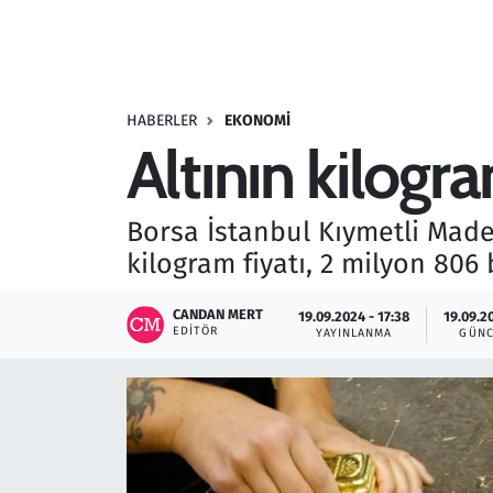
Resmi İlanlar
Rüya Tabirleri
HABERLER
EKONOMI
Altının kilogr
Sağlık
Savunma Sanayi
Borsa İstanbul Kıymetli Made
kilogram fiyatı, 2 milyon 806 
Seçim 2023
CANDAN MERT
19.09.2024 - 17:38
19.09.2
Spor
EDITÖR
YAYINLANMA
GÜNC
Teknoloji ve Bilim
Televizyon