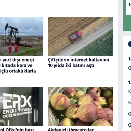
1
1
 yurt dışı enerji
Çiftçilerin internet kullanımı
 3 kıtada kara ve
10 yılda iki katını aştı
G
çlü ortaklıklarla
1
K
K
G
G
ol Ofisi'nin bazı
Akdenizli ihracatçılar