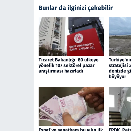
Bunlar da ilginizi çekebilir
Ticaret Bakanlığı, 80 ülkeye
Türkiye'nin
yönelik 107 sektörel pazar
stratejisi
araştırması hazırladı
denizde gü
büyüyor
Esnaf ve sanatkara bu yılın ilk
EPDK, Petr