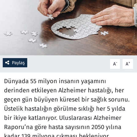
Resmi İlanlar
Rüya Tabirleri
Sağlık
Savunma Sanayi
Paylaş
-
+
A
A
Seçim 2023
Dünyada 55 milyon insanın yaşamını
derinden etkileyen Alzheimer hastalığı, her
Spor
geçen gün büyüyen küresel bir sağlık sorunu.
Teknoloji ve Bilim
Üstelik hastalığın görülme sıklığı her 5 yılda
bir ikiye katlanıyor. Uluslararası Alzheimer
Televizyon
Raporu’na göre hasta sayısının 2050 yılına
kadar 139 milyona çıkması bekleniyor.