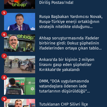
Diriliş Postası'nda!
5
Rusya Başbakan Yardımcısı Novak,
Rusya-Türkiye enerji ortaklığının
stratejik nitelikte olduğunu
belirtti
6
Ahbap soruşturmasında ifadeler
birbirine girdi: Dokuz şüphelinin
ifadelerinden ortaya çıkan tablo
şok etti
7
Ankara'da bir kişinin 2 milyon
lirasını gasp eden şüpheliler
Kırıkkale'de yakalandı
8
DMM, "DOA uygulamasında
vatandaşlara ödenen iade
tutarlarının düşürüldüğü"
iddiasını yalanladı
9
Tutuklanan CHP Silivri İlçe