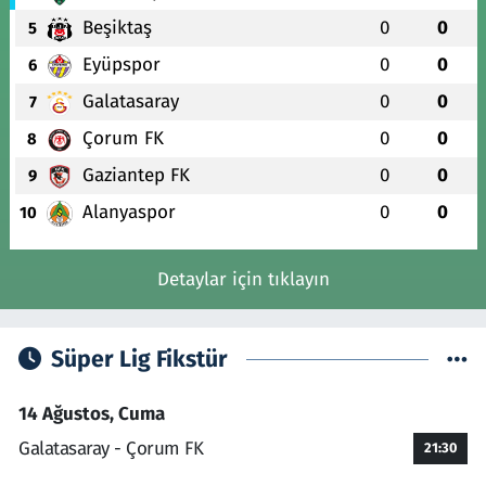
Beşiktaş
0
0
5
Eyüpspor
0
0
6
Galatasaray
0
0
7
Çorum FK
0
0
8
Gaziantep FK
0
0
9
Alanyaspor
0
0
10
Detaylar için tıklayın
Süper Lig Fikstür
14 Ağustos, Cuma
Galatasaray - Çorum FK
21:30