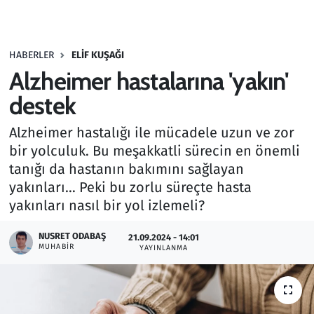
Gündem
HABERLER
ELIF KUŞAĞI
Haber
Alzheimer hastalarına 'yakın'
Kültür Sanat
destek
Alzheimer hastalığı ile mücadele uzun ve zor
Kurumsal Haberler
bir yolculuk. Bu meşakkatli sürecin en önemli
tanığı da hastanın bakımını sağlayan
Lezzet Durağı
yakınları… Peki bu zorlu süreçte hasta
Memur ve Kamu
yakınları nasıl bir yol izlemeli?
NUSRET ODABAŞ
Otomobil
21.09.2024 - 14:01
MUHABIR
YAYINLANMA
Oyun
Ramazan