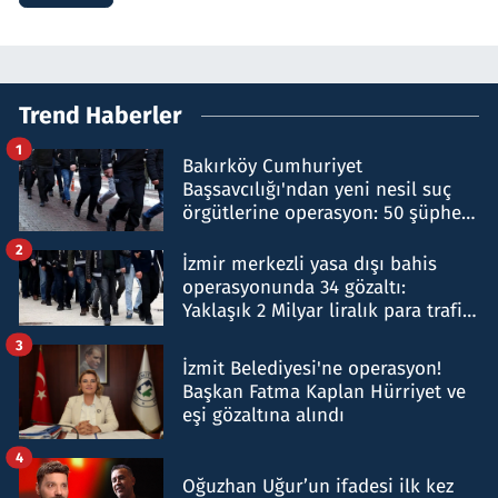
Trend Haberler
1
Bakırköy Cumhuriyet
Başsavcılığı'ndan yeni nesil suç
örgütlerine operasyon: 50 şüpheli
hakkında gözaltı kararı
2
İzmir merkezli yasa dışı bahis
operasyonunda 34 gözaltı:
Yaklaşık 2 Milyar liralık para trafiği
tespit edildi
3
İzmit Belediyesi'ne operasyon!
Başkan Fatma Kaplan Hürriyet ve
eşi gözaltına alındı
4
Oğuzhan Uğur’un ifadesi ilk kez