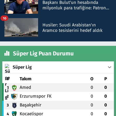
Başkanı Bulut'un hesabında
milyonluk para trafiğine: Patron
talimat verdi, ben gönderdim
10
Husiler: Suudi Arabistan'ın
Aramco tesislerini hedef aldık
Süper Lig Puan Durumu
Süper Lig
#
Takım
O
P
Amed
0
0
1
Erzurumspor FK
0
0
2
Başakşehir
0
0
3
Kocaelispor
0
0
4