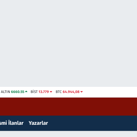
ALTIN
6660.55
BİST
13.779
BTC
64.944,08
mi İlanlar
Yazarlar