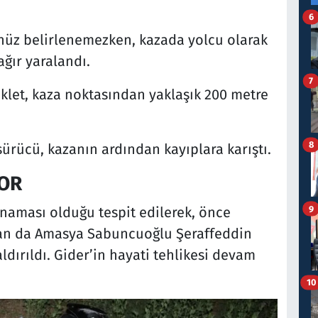
6
nüz belirlenemezken, kazada yolcu olarak
ğır yaralandı.
7
klet, kaza noktasından yaklaşık 200 metre
8
ürücü, kazanın ardından kayıplara karıştı.
YOR
9
anaması olduğu tespit edilerek, önce
dan da Amasya Sabuncuoğlu Şeraffeddin
ldırıldı. Gider’in hayati tehlikesi devam
10