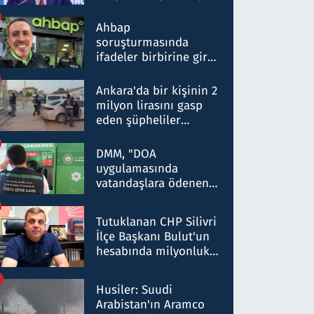
ortaklığının stratejik
nitelikte olduğunu
Ahbap
belirtti
soruşturmasında
ifadeler birbirine girdi:
Dokuz şüphelinin
ifadelerinden ortaya
Ankara'da bir kişinin 2
çıkan tablo şok etti
milyon lirasını gasp
eden şüpheliler
Kırıkkale'de yakalandı
DMM, "DOA
uygulamasında
vatandaşlara ödenen
iade tutarlarının
düşürüldüğü" iddiasını
Tutuklanan CHP Silivri
yalanladı
İlçe Başkanı Bulut'un
hesabında milyonluk
para trafiğine: Patron
talimat verdi, ben
Husiler: Suudi
gönderdim
Arabistan'ın Aramco