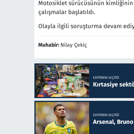
Motosiklet sürücüsünün kimliğinin 
çalışmalar başlatıldı.
Olayla ilgili soruşturma devam ediy
Muhabir:
Nilay Çekiç
EDITÖRÜN SEÇTIĞI
Kırtasiye sekt
EDITÖRÜN SEÇTIĞI
Arsenal, Bruno 