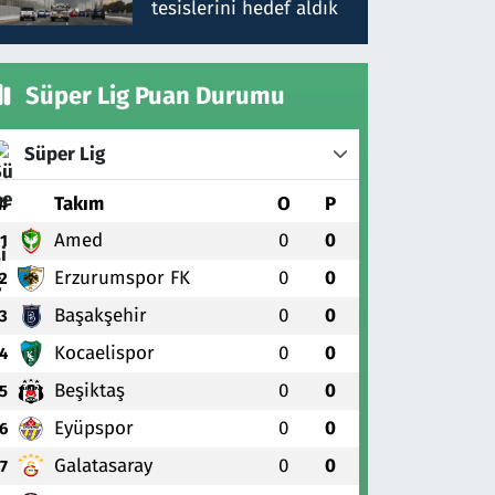
tesislerini hedef aldık
Süper Lig Puan Durumu
Süper Lig
#
Takım
O
P
Amed
0
0
1
Erzurumspor FK
0
0
2
Başakşehir
0
0
3
Kocaelispor
0
0
4
Beşiktaş
0
0
5
Eyüpspor
0
0
6
Galatasaray
0
0
7