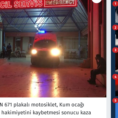
1
2
3
4
5
N 671 plakalı motosiklet, Kum ocağı
 hakimiyetini kaybetmesi sonucu kaza