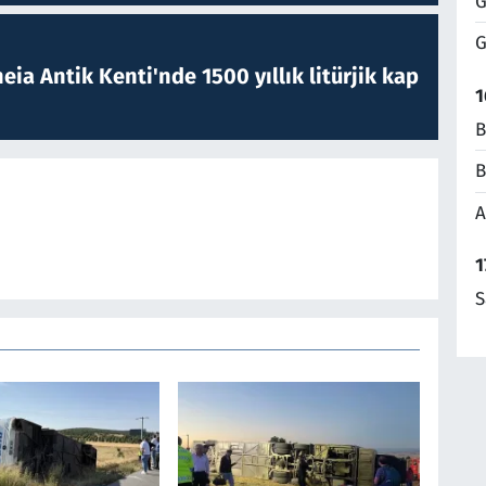
G
G
eia Antik Kenti'nde 1500 yıllık litürjik kap
1
B
B
A
1
S