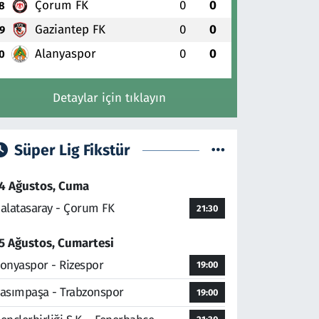
Çorum FK
0
0
8
Gaziantep FK
0
0
9
Alanyaspor
0
0
0
Detaylar için tıklayın
Süper Lig Fikstür
4 Ağustos, Cuma
alatasaray - Çorum FK
21:30
5 Ağustos, Cumartesi
onyaspor - Rizespor
19:00
asımpaşa - Trabzonspor
19:00