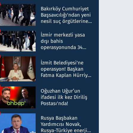
Bakırköy Cumhuriyet
Başsavcılığı'ndan yeni
nesil suç örgütlerine
operasyon: 50 şüpheli
hakkında gözaltı kararı
İzmir merkezli yasa
dışı bahis
operasyonunda 34
gözaltı: Yaklaşık 2
Milyar liralık para
İzmit Belediyesi'ne
trafiği tespit edildi
operasyon! Başkan
Fatma Kaplan Hürriyet
ve eşi gözaltına alındı
Oğuzhan Uğur’un
ifadesi ilk kez Diriliş
Postası'nda!
Rusya Başbakan
Yardımcısı Novak,
Rusya-Türkiye enerji