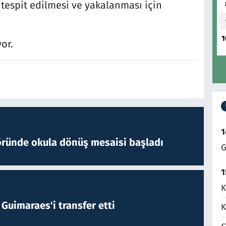
tespit edilmesi ve yakalanması için
1
or.
1
öründe okula dönüş mesaisi başladı
G
1
K
Guimaraes'i transfer etti
K