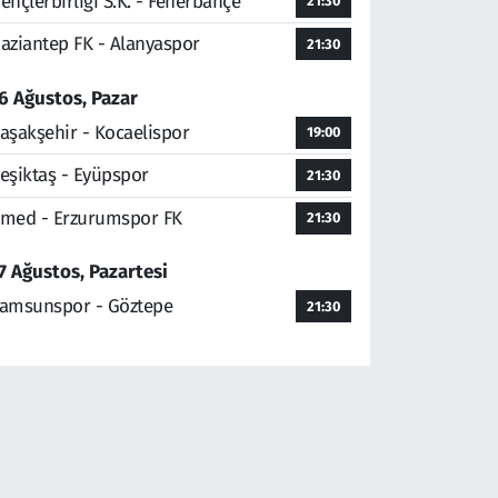
ençlerbirliği S.K. - Fenerbahçe
21:30
aziantep FK - Alanyaspor
21:30
6 Ağustos, Pazar
aşakşehir - Kocaelispor
19:00
eşiktaş - Eyüpspor
21:30
med - Erzurumspor FK
21:30
7 Ağustos, Pazartesi
amsunspor - Göztepe
21:30