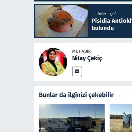
EDITÖRÜN SEÇTIĞI
Pisidia Antiokh
bulundu
MUHABIR
Nilay Çekiç
Bunlar da ilginizi çekebilir