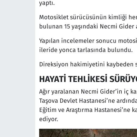
yaptı.
Motosiklet sürücüsünün kimliği he
bulunan 15 yaşındaki Necmi Gider a
Yapılan incelemeler sonucu motosi
ileride yonca tarlasında bulundu.
Direksiyon hakimiyetini kaybeden s
HAYATİ TEHLİKESİ SÜRÜ
Ağır yaralanan Necmi Gider’in iç k
Taşova Devlet Hastanesi’ne ardın
Eğitim ve Araştırma Hastanesi’ne ka
ediyor.