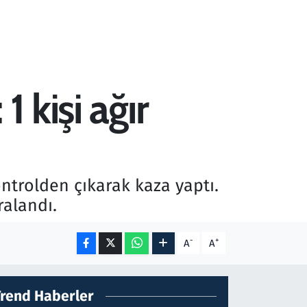
 kişi ağır
trolden çıkarak kaza yaptı.
ralandı.
-
+
A
A
Trend Haberler