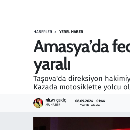
Resmi İlanlar
Rüya Tabirleri
HABERLER
YEREL HABER
Amasya’da feci 
Sağlık
yaralı
Savunma Sanayi
Seçim 2023
Taşova'da direksiyon hakimiy
Kazada motosiklette yolcu ol
Spor
NILAY ÇEKIÇ
08.09.2024 - 01:44
Teknoloji ve Bilim
MUHABIR
YAYINLANMA
Televizyon