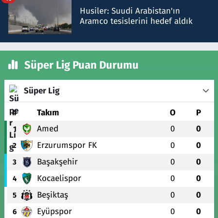
Husiler: Suudi Arabistan'ın
Aramco tesislerini hedef aldık
Süper Lig Puan Durumu
Süper Lig
#
Takım
O
P
Amed
0
0
1
Erzurumspor FK
0
0
2
Başakşehir
0
0
3
Kocaelispor
0
0
4
Beşiktaş
0
0
5
Eyüpspor
0
0
6