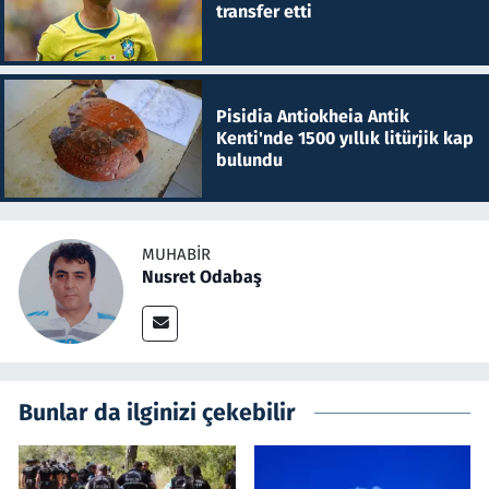
transfer etti
Pisidia Antiokheia Antik
Kenti'nde 1500 yıllık litürjik kap
bulundu
MUHABIR
Nusret Odabaş
Bunlar da ilginizi çekebilir