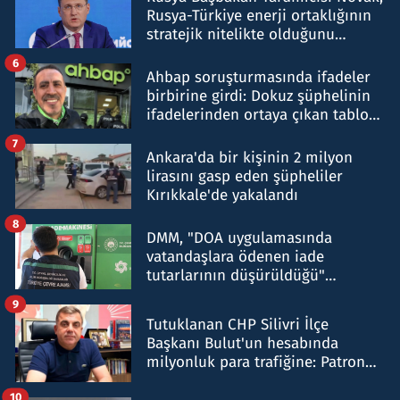
Rusya-Türkiye enerji ortaklığının
stratejik nitelikte olduğunu
belirtti
6
Ahbap soruşturmasında ifadeler
birbirine girdi: Dokuz şüphelinin
ifadelerinden ortaya çıkan tablo
şok etti
7
Ankara'da bir kişinin 2 milyon
lirasını gasp eden şüpheliler
Kırıkkale'de yakalandı
8
DMM, "DOA uygulamasında
vatandaşlara ödenen iade
tutarlarının düşürüldüğü"
iddiasını yalanladı
9
Tutuklanan CHP Silivri İlçe
Başkanı Bulut'un hesabında
milyonluk para trafiğine: Patron
talimat verdi, ben gönderdim
10