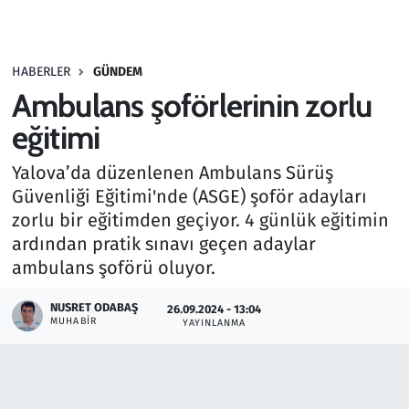
Gündem
HABERLER
GÜNDEM
Haber
Ambulans şoförlerinin zorlu
Kültür Sanat
eğitimi
Yalova’da düzenlenen Ambulans Sürüş
Kurumsal Haberler
Güvenliği Eğitimi'nde (ASGE) şoför adayları
zorlu bir eğitimden geçiyor. 4 günlük eğitimin
Lezzet Durağı
ardından pratik sınavı geçen adaylar
Memur ve Kamu
ambulans şoförü oluyor.
NUSRET ODABAŞ
Otomobil
26.09.2024 - 13:04
MUHABIR
YAYINLANMA
Oyun
Ramazan