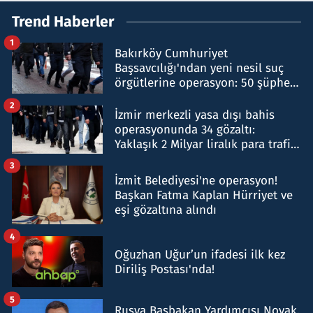
Trend Haberler
1
Bakırköy Cumhuriyet
Başsavcılığı'ndan yeni nesil suç
örgütlerine operasyon: 50 şüpheli
hakkında gözaltı kararı
2
İzmir merkezli yasa dışı bahis
operasyonunda 34 gözaltı:
Yaklaşık 2 Milyar liralık para trafiği
tespit edildi
3
İzmit Belediyesi'ne operasyon!
Başkan Fatma Kaplan Hürriyet ve
eşi gözaltına alındı
4
Oğuzhan Uğur’un ifadesi ilk kez
Diriliş Postası'nda!
5
Rusya Başbakan Yardımcısı Novak,