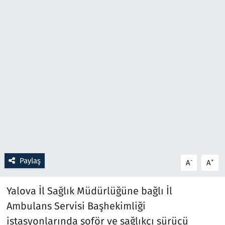
Resmi İlanlar
Rüya Tabirleri
Sağlık
Savunma Sanayi
Seçim 2023
Spor
Paylaş
-
+
A
A
Teknoloji ve Bilim
Yalova İl Sağlık Müdürlüğüne bağlı İl
Televizyon
Ambulans Servisi Başhekimliği
istasyonlarında şoför ve sağlıkçı sürücü