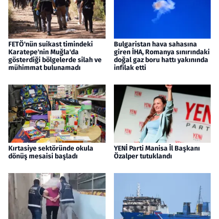
FETÖ'nün suikast timindeki
Bulgaristan hava sahasına
Karatepe'nin Muğla'da
giren İHA, Romanya sınırındaki
gösterdiği bölgelerde silah ve
doğal gaz boru hattı yakınında
mühimmat bulunamadı
infilak etti
Kırtasiye sektöründe okula
YENİ Parti Manisa İl Başkanı
dönüş mesaisi başladı
Özalper tutuklandı