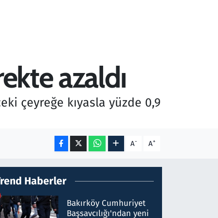
rekte azaldı
eki çeyreğe kıyasla yüzde 0,9
-
+
A
A
Trend Haberler
Bakırköy Cumhuriyet
Başsavcılığı'ndan yeni