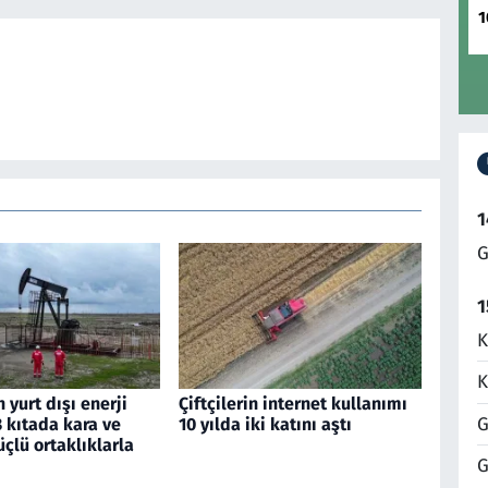
1
1
G
1
K
K
 yurt dışı enerji
Çiftçilerin internet kullanımı
G
 3 kıtada kara ve
10 yılda iki katını aştı
çlü ortaklıklarla
G