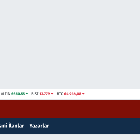
ALTIN
6660.55
BİST
13.779
BTC
64.944,08
mi İlanlar
Yazarlar