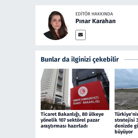
EDITÖR HAKKINDA
Pınar Karahan
Bunlar da ilginizi çekebilir
Ticaret Bakanlığı, 80 ülkeye
Türkiye'nin
yönelik 107 sektörel pazar
stratejisi
araştırması hazırladı
denizde gü
büyüyor