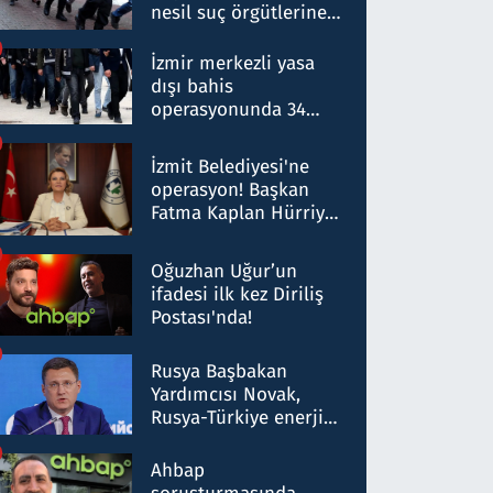
nesil suç örgütlerine
operasyon: 50 şüpheli
hakkında gözaltı kararı
İzmir merkezli yasa
dışı bahis
operasyonunda 34
gözaltı: Yaklaşık 2
Milyar liralık para
İzmit Belediyesi'ne
trafiği tespit edildi
operasyon! Başkan
Fatma Kaplan Hürriyet
ve eşi gözaltına alındı
Oğuzhan Uğur’un
ifadesi ilk kez Diriliş
Postası'nda!
Rusya Başbakan
Yardımcısı Novak,
Rusya-Türkiye enerji
ortaklığının stratejik
nitelikte olduğunu
Ahbap
belirtti