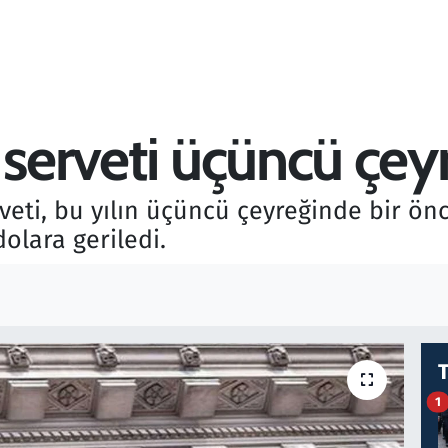
 serveti üçüncü çey
eti, bu yılın üçüncü çeyreğinde bir önc
dolara geriledi.
1