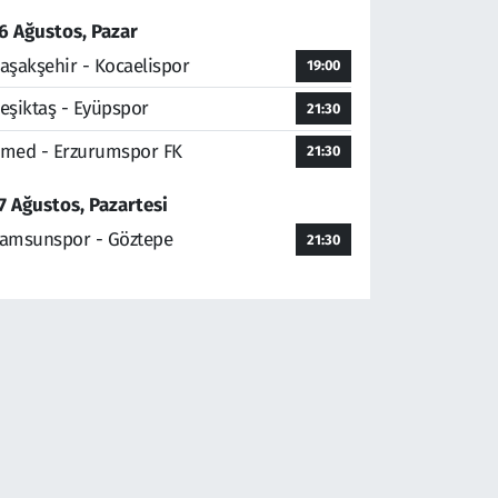
6 Ağustos, Pazar
aşakşehir - Kocaelispor
19:00
eşiktaş - Eyüpspor
21:30
med - Erzurumspor FK
21:30
7 Ağustos, Pazartesi
amsunspor - Göztepe
21:30