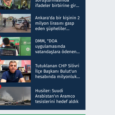
soruşturmasında
ifadeler birbirine girdi:
Dokuz şüphelinin
ifadelerinden ortaya
Ankara'da bir kişinin 2
çıkan tablo şok etti
milyon lirasını gasp
eden şüpheliler
Kırıkkale'de yakalandı
DMM, "DOA
uygulamasında
vatandaşlara ödenen
iade tutarlarının
düşürüldüğü" iddiasını
Tutuklanan CHP Silivri
yalanladı
İlçe Başkanı Bulut'un
hesabında milyonluk
para trafiğine: Patron
talimat verdi, ben
Husiler: Suudi
gönderdim
Arabistan'ın Aramco
tesislerini hedef aldık