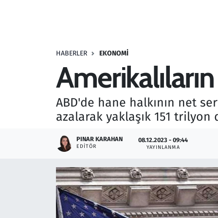
Resmi İlanlar
Rüya Tabirleri
HABERLER
EKONOMI
Amerikalıların
Sağlık
Savunma Sanayi
ABD'de hane halkının net serv
azalarak yaklaşık 151 trilyon 
Seçim 2023
PINAR KARAHAN
08.12.2023 - 09:44
Spor
EDITÖR
YAYINLANMA
Teknoloji ve Bilim
Televizyon