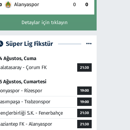
Alanyaspor
0
0
0
Detaylar için tıklayın
Süper Lig Fikstür
4 Ağustos, Cuma
alatasaray - Çorum FK
21:30
5 Ağustos, Cumartesi
onyaspor - Rizespor
19:00
asımpaşa - Trabzonspor
19:00
ençlerbirliği S.K. - Fenerbahçe
21:30
aziantep FK - Alanyaspor
21:30