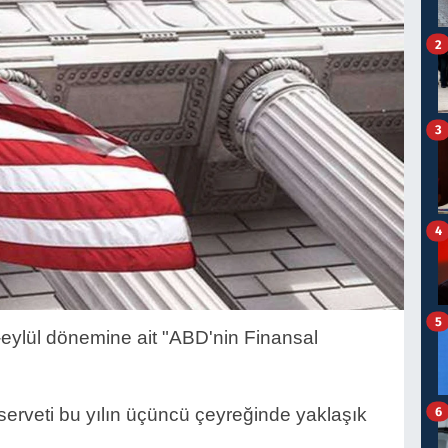
2
3
4
5
ylül dönemine ait "ABD'nin Finansal
6
serveti bu yılın üçüncü çeyreğinde yaklaşık