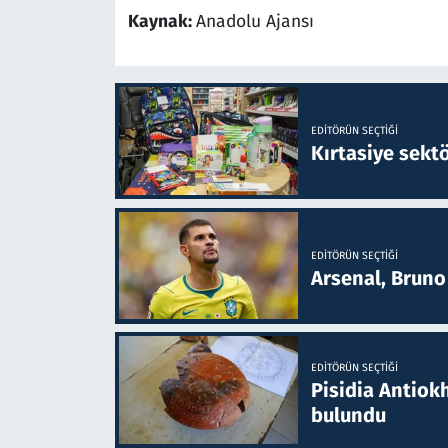
Kaynak:
Anadolu Ajansı
EDITÖRÜN SEÇTIĞI
Kırtasiye sekt
EDITÖRÜN SEÇTIĞI
Arsenal, Bruno 
EDITÖRÜN SEÇTIĞI
Pisidia Antiokh
bulundu