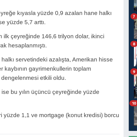
eyreğe kıyasla yüzde 0,9 azalan hane halkı
7
e yüzde 5,7 arttı.
 ilk çeyreğinde 146,6 trilyon dolar, ikinci
8
arak hesaplanmıştı.
halkı servetindeki azalışta, Amerikan hisse
ğer kaybının gayrimenkullerin toplam
9
a dengelenmesi etkili oldu.
 ise bu yılın üçüncü çeyreğinde yüzde
10
i yüzde 1,1 ve mortgage (konut kredisi) borcu