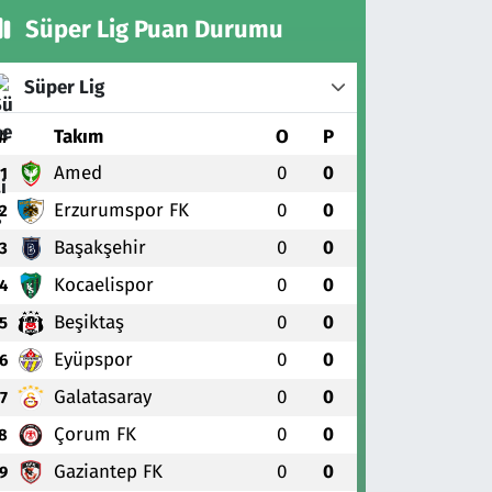
Süper Lig Puan Durumu
Süper Lig
#
Takım
O
P
Amed
0
0
1
Erzurumspor FK
0
0
2
Başakşehir
0
0
3
Kocaelispor
0
0
4
Beşiktaş
0
0
5
Eyüpspor
0
0
6
Galatasaray
0
0
7
Çorum FK
0
0
8
Gaziantep FK
0
0
9