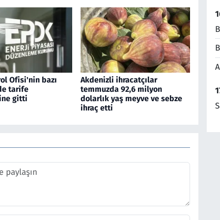
1
B
B
A
ol Ofisi'nin bazı
Akdenizli ihracatçılar
de tarife
temmuzda 92,6 milyon
1
ine gitti
dolarlık yaş meyve ve sebze
S
ihraç etti