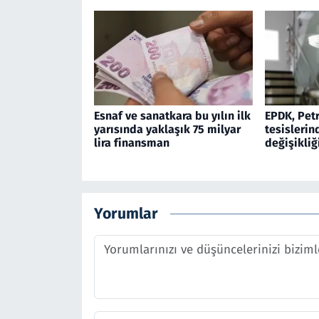
Esnaf ve sanatkara bu yılın ilk
EPDK, Petr
yarısında yaklaşık 75 milyar
tesislerin
lira finansman
değişikliğ
Yorumlar