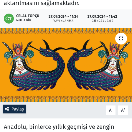
aktarılmasını sağlamaktadır.
Resmi İlanlar
CELAL TOPÇU
27.09.2024 - 11:34
27.09.2024 - 11:42
MUHABIR
YAYINLANMA
GÜNCELLEME
Rüya Tabirleri
Sağlık
Savunma Sanayi
Seçim 2023
Spor
Teknoloji ve Bilim
Paylaş
-
+
A
A
Televizyon
Anadolu, binlerce yıllık geçmişi ve zengin