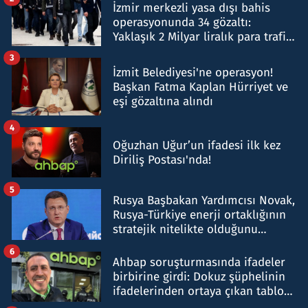
İzmir merkezli yasa dışı bahis
operasyonunda 34 gözaltı:
Yaklaşık 2 Milyar liralık para trafiği
tespit edildi
3
İzmit Belediyesi'ne operasyon!
Başkan Fatma Kaplan Hürriyet ve
eşi gözaltına alındı
4
Oğuzhan Uğur’un ifadesi ilk kez
Diriliş Postası'nda!
5
Rusya Başbakan Yardımcısı Novak,
Rusya-Türkiye enerji ortaklığının
stratejik nitelikte olduğunu
belirtti
6
Ahbap soruşturmasında ifadeler
birbirine girdi: Dokuz şüphelinin
ifadelerinden ortaya çıkan tablo
şok etti