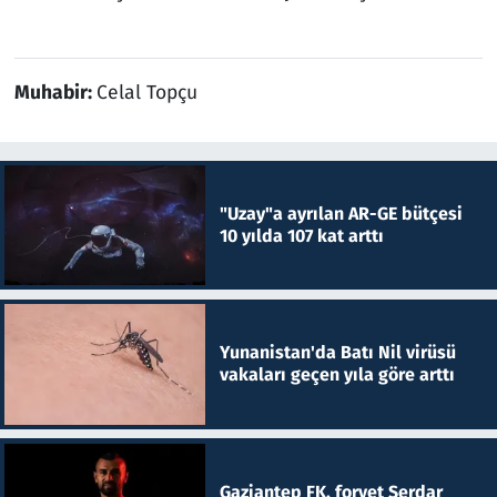
Muhabir:
Celal Topçu
"Uzay"a ayrılan AR-GE bütçesi
10 yılda 107 kat arttı
Yunanistan'da Batı Nil virüsü
vakaları geçen yıla göre arttı
Gaziantep FK, forvet Serdar