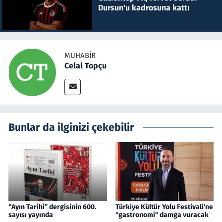
Dursun'u kadrosuna kattı
MUHABIR
Celal Topçu
Bunlar da ilginizi çekebilir
“Ayın Tarihi” dergisinin 600.
Türkiye Kültür Yolu Festivali'ne
sayısı yayında
"gastronomi" damga vuracak