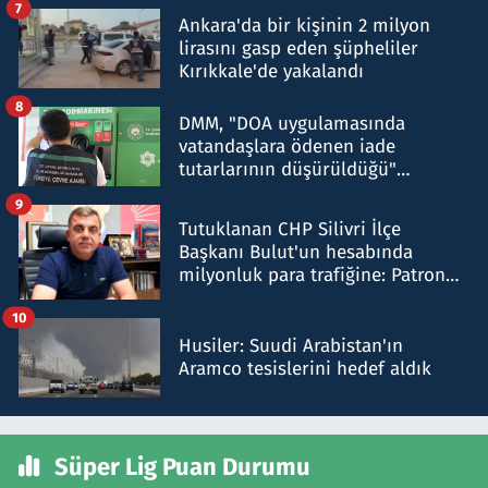
7
Ankara'da bir kişinin 2 milyon
lirasını gasp eden şüpheliler
Kırıkkale'de yakalandı
8
DMM, "DOA uygulamasında
vatandaşlara ödenen iade
tutarlarının düşürüldüğü"
iddiasını yalanladı
9
Tutuklanan CHP Silivri İlçe
Başkanı Bulut'un hesabında
milyonluk para trafiğine: Patron
talimat verdi, ben gönderdim
10
Husiler: Suudi Arabistan'ın
Aramco tesislerini hedef aldık
Süper Lig Puan Durumu