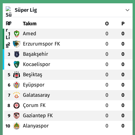
Süper Lig
#
Takım
O
P
Amed
0
0
1
Erzurumspor FK
0
0
2
Başakşehir
0
0
3
Kocaelispor
0
0
4
Beşiktaş
0
0
5
Eyüpspor
0
0
6
Galatasaray
0
0
7
Çorum FK
0
0
8
Gaziantep FK
0
0
9
Alanyaspor
0
0
10