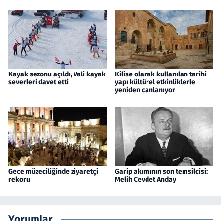
Kayak sezonu açıldı, Vali kayak
Kilise olarak kullanılan tarihi
severleri davet etti
yapı kültürel etkinliklerle
yeniden canlanıyor
Gece müzeciliğinde ziyaretçi
Garip akımının son temsilcisi:
rekoru
Melih Cevdet Anday
Yorumlar