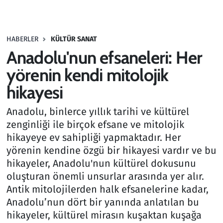
Gündem
HABERLER
KÜLTÜR SANAT
Haber
Anadolu'nun efsaneleri: Her
Kültür Sanat
yörenin kendi mitolojik
hikayesi
Kurumsal Haberler
Anadolu, binlerce yıllık tarihi ve kültürel
Lezzet Durağı
zenginliği ile birçok efsane ve mitolojik
hikayeye ev sahipliği yapmaktadır. Her
Memur ve Kamu
yörenin kendine özgü bir hikayesi vardır ve bu
hikayeler, Anadolu'nun kültürel dokusunu
Otomobil
oluşturan önemli unsurlar arasında yer alır.
Antik mitolojilerden halk efsanelerine kadar,
Oyun
Anadolu’nun dört bir yanında anlatılan bu
hikayeler, kültürel mirasın kuşaktan kuşağa
Ramazan