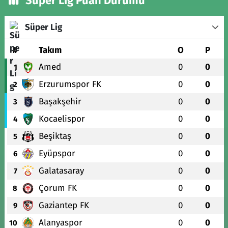
Süper Lig Puan Durumu
Süper Lig
#
Takım
O
P
Amed
0
0
1
Erzurumspor FK
0
0
2
Başakşehir
0
0
3
Kocaelispor
0
0
4
Beşiktaş
0
0
5
Eyüpspor
0
0
6
Galatasaray
0
0
7
Çorum FK
0
0
8
Gaziantep FK
0
0
9
Alanyaspor
0
0
10