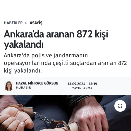
Gündem
HABERLER
ASAYIŞ
Haber
Ankara'da aranan 872 kişi
Kültür Sanat
yakalandı
Ankara'da polis ve jandarmanın
Kurumsal Haberler
operasyonlarında çeşitli suçlardan aranan 872
kişi yakalandı.
Lezzet Durağı
HAZAL MIHRACE GÖKSUN
13.09.2024 - 13:19
Memur ve Kamu
MUHABIR
YAYINLANMA
Otomobil
Oyun
Ramazan