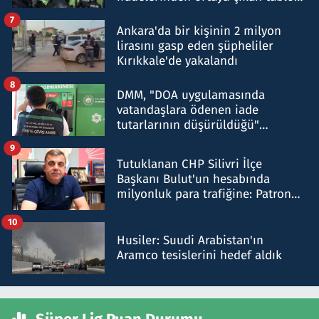
şok etti
7
Ankara'da bir kişinin 2 milyon
lirasını gasp eden şüpheliler
Kırıkkale'de yakalandı
8
DMM, "DOA uygulamasında
vatandaşlara ödenen iade
tutarlarının düşürüldüğü"
iddiasını yalanladı
9
Tutuklanan CHP Silivri İlçe
Başkanı Bulut'un hesabında
milyonluk para trafiğine: Patron
talimat verdi, ben gönderdim
10
Husiler: Suudi Arabistan'ın
Aramco tesislerini hedef aldık