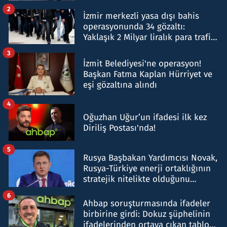
hakkında gözaltı kararı
2
İzmir merkezli yasa dışı bahis
operasyonunda 34 gözaltı:
Yaklaşık 2 Milyar liralık para trafiği
tespit edildi
3
İzmit Belediyesi'ne operasyon!
Başkan Fatma Kaplan Hürriyet ve
eşi gözaltına alındı
4
Oğuzhan Uğur’un ifadesi ilk kez
Diriliş Postası'nda!
5
Rusya Başbakan Yardımcısı Novak,
Rusya-Türkiye enerji ortaklığının
stratejik nitelikte olduğunu
belirtti
6
Ahbap soruşturmasında ifadeler
birbirine girdi: Dokuz şüphelinin
ifadelerinden ortaya çıkan tablo