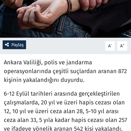
Resmi İlanlar
Rüya Tabirleri
Sağlık
Paylaş
-
+
A
A
Savunma Sanayi
Ankara Valiliği, polis ve jandarma
operasyonlarında çeşitli suçlardan aranan 872
Seçim 2023
kişinin yakalandığını duyurdu.
Spor
6-12 Eylül tarihleri arasında gerçekleştirilen
çalışmalarda, 20 yıl ve üzeri hapis cezası olan
Teknoloji ve Bilim
12, 10 yıl ve üzeri ceza alan 28, 5-10 yıl arası
Televizyon
ceza alan 33, 5 yıla kadar hapis cezası olan 257
ve ifadeye yönelik aranan 542 kişi yakalandı.