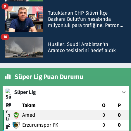
iddiasını yalanladı
9
Tutuklanan CHP Silivri İlçe
Başkanı Bulut'un hesabında
milyonluk para trafiğine: Patron
talimat verdi, ben gönderdim
10
Husiler: Suudi Arabistan'ın
Aramco tesislerini hedef aldık
Süper Lig Puan Durumu
Süper Lig
#
Takım
O
P
Amed
0
0
1
Erzurumspor FK
0
0
2