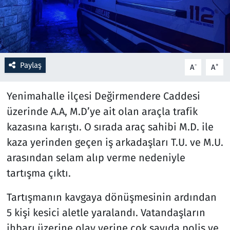
Resmi İlanlar
Rüya Tabirleri
Paylaş
-
+
A
A
Sağlık
Yenimahalle ilçesi Değirmendere Caddesi
Savunma Sanayi
üzerinde A.A, M.D’ye ait olan araçla trafik
kazasına karıştı. O sırada araç sahibi M.D. ile
Seçim 2023
kaza yerinden geçen iş arkadaşları T.U. ve M.U.
Spor
arasından selam alıp verme nedeniyle
tartışma çıktı.
Teknoloji ve Bilim
Tartışmanın kavgaya dönüşmesinin ardından
Televizyon
5 kişi kesici aletle yaralandı. Vatandaşların
ihbarı üzerine olay yerine çok sayıda polis ve