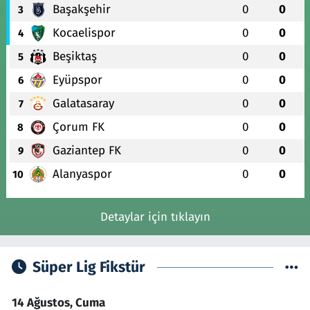
Başakşehir
0
0
3
Kocaelispor
0
0
4
Beşiktaş
0
0
5
Eyüpspor
0
0
6
Galatasaray
0
0
7
Çorum FK
0
0
8
Gaziantep FK
0
0
9
Alanyaspor
0
0
10
Detaylar için tıklayın
Süper Lig Fikstür
14 Ağustos, Cuma