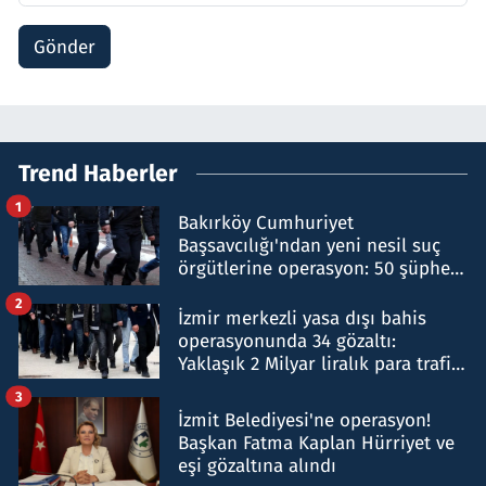
Gönder
Trend Haberler
1
Bakırköy Cumhuriyet
Başsavcılığı'ndan yeni nesil suç
örgütlerine operasyon: 50 şüpheli
hakkında gözaltı kararı
2
İzmir merkezli yasa dışı bahis
operasyonunda 34 gözaltı:
Yaklaşık 2 Milyar liralık para trafiği
tespit edildi
3
İzmit Belediyesi'ne operasyon!
Başkan Fatma Kaplan Hürriyet ve
eşi gözaltına alındı