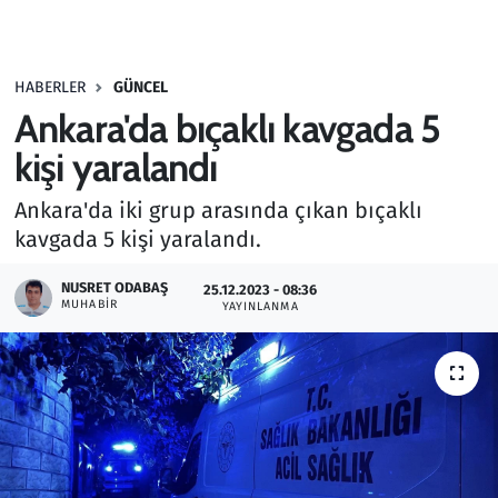
Gündem
HABERLER
GÜNCEL
Haber
Ankara'da bıçaklı kavgada 5
Kültür Sanat
kişi yaralandı
Ankara'da iki grup arasında çıkan bıçaklı
Kurumsal Haberler
kavgada 5 kişi yaralandı.
Lezzet Durağı
NUSRET ODABAŞ
25.12.2023 - 08:36
MUHABIR
YAYINLANMA
Memur ve Kamu
Otomobil
Oyun
Ramazan