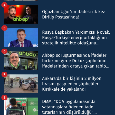
4
Oğuzhan Uğur’un ifadesi ilk kez
Diriliş Postası'nda!
5
Rusya Başbakan Yardımcısı Novak,
Rusya-Türkiye enerji ortaklığının
stratejik nitelikte olduğunu
belirtti
6
Ahbap soruşturmasında ifadeler
birbirine girdi: Dokuz şüphelinin
ifadelerinden ortaya çıkan tablo
şok etti
7
Ankara'da bir kişinin 2 milyon
lirasını gasp eden şüpheliler
Kırıkkale'de yakalandı
8
DMM, "DOA uygulamasında
vatandaşlara ödenen iade
tutarlarının düşürüldüğü"