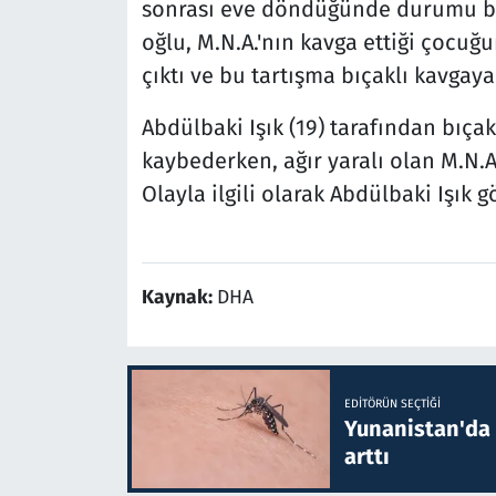
sonrası eve döndüğünde durumu bab
oğlu, M.N.A.'nın kavga ettiği çocuğu
çıktı ve bu tartışma bıçaklı kavgay
Abdülbaki Işık (19) tarafından bıça
kaybederken, ağır yaralı olan M.N.A.
Olayla ilgili olarak Abdülbaki Işık 
Kaynak:
DHA
EDITÖRÜN SEÇTIĞI
Yunanistan'da B
arttı