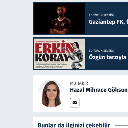
EDITÖRÜN SEÇTIĞI
Gaziantep FK, 
EDITÖRÜN SEÇTIĞI
Özgün tarzıyla
MUHABIR
Hazal Mihrace Göksun
Bunlar da ilginizi çekebilir