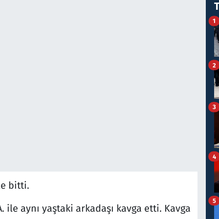
1
2
3
4
 bitti.
5
 ile aynı yaştaki arkadaşı kavga etti. Kavga