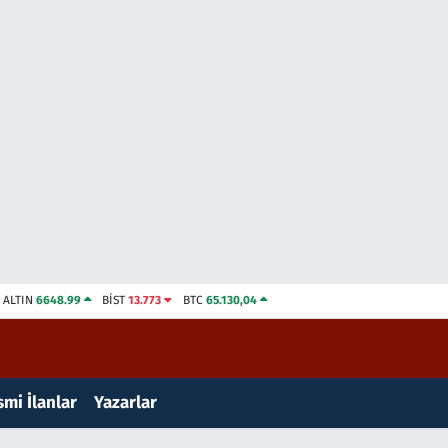
ALTIN
6648.99
BİST
13.773
BTC
65.130,04
mi İlanlar
Yazarlar