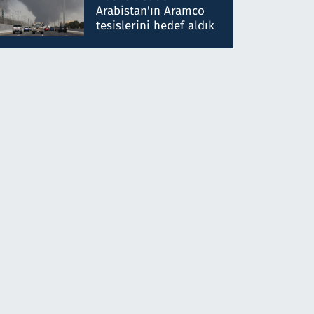
gönderdim
Arabistan'ın Aramco
tesislerini hedef aldık