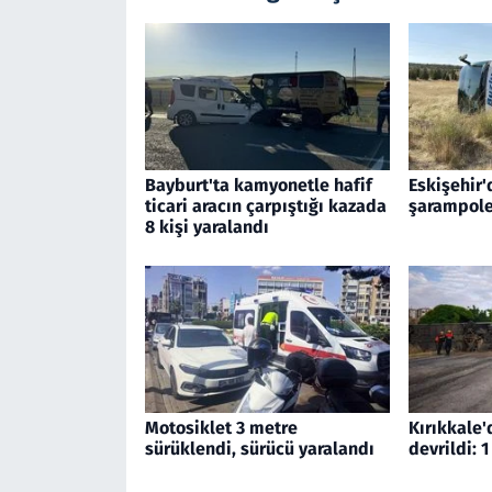
Bayburt'ta kamyonetle hafif
Eskişehir'
ticari aracın çarpıştığı kazada
şarampole
8 kişi yaralandı
Motosiklet 3 metre
Kırıkkale'
sürüklendi, sürücü yaralandı
devrildi: 1