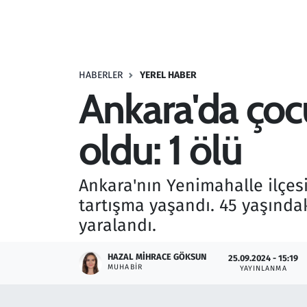
Resmi İlanlar
Rüya Tabirleri
HABERLER
YEREL HABER
Ankara'da çocu
Sağlık
oldu: 1 ölü
Savunma Sanayi
Seçim 2023
Ankara'nın Yenimahalle ilçes
tartışma yaşandı. 45 yaşındak
Spor
yaralandı.
Teknoloji ve Bilim
HAZAL MIHRACE GÖKSUN
25.09.2024 - 15:19
MUHABIR
YAYINLANMA
Televizyon