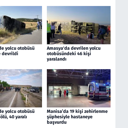
de yolcu otobüsü
Amasya'da devrilen yolcu
 devrildi
otobüsündeki 46 kişi
yaralandı
de yolcu otobüsü
Manisa’da 19 kişi zehirlenme
 ölü, 40 yaralı
şüphesiyle hastaneye
başvurdu