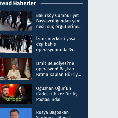
Trend Haberler
Bakırköy Cumhuriyet
Başsavcılığı'ndan yeni
nesil suç örgütlerine
operasyon: 50 şüpheli
hakkında gözaltı kararı
İzmir merkezli yasa
dışı bahis
operasyonunda 34
gözaltı: Yaklaşık 2
Milyar liralık para
İzmit Belediyesi'ne
trafiği tespit edildi
operasyon! Başkan
Fatma Kaplan Hürriyet
ve eşi gözaltına alındı
Oğuzhan Uğur’un
ifadesi ilk kez Diriliş
Postası'nda!
Rusya Başbakan
Yardımcısı Novak,