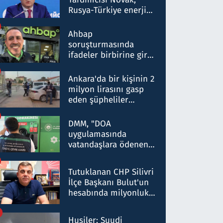
Rusya-Türkiye enerji
ortaklığının stratejik
nitelikte olduğunu
Ahbap
belirtti
soruşturmasında
ifadeler birbirine girdi:
Dokuz şüphelinin
ifadelerinden ortaya
Ankara'da bir kişinin 2
çıkan tablo şok etti
milyon lirasını gasp
eden şüpheliler
Kırıkkale'de yakalandı
DMM, "DOA
uygulamasında
vatandaşlara ödenen
iade tutarlarının
düşürüldüğü" iddiasını
Tutuklanan CHP Silivri
yalanladı
İlçe Başkanı Bulut'un
hesabında milyonluk
para trafiğine: Patron
talimat verdi, ben
Husiler: Suudi