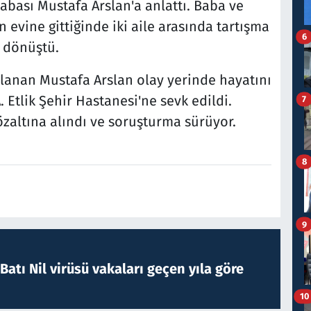
ası Mustafa Arslan'a anlattı. Baba ve
n evine gittiğinde iki aile arasında tartışma
6
a dönüştü.
klanan Mustafa Arslan olay yerinde hayatını
 Etlik Şehir Hastanesi'ne sevk edildi.
7
gözaltına alındı ve soruşturma sürüyor.
8
9
atı Nil virüsü vakaları geçen yıla göre
10