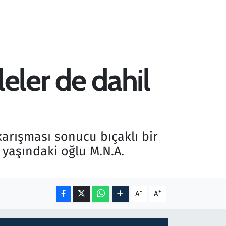
eler de dahil
karışması sonucu bıçaklı bir
 yaşındaki oğlu M.N.A.
-
+
A
A