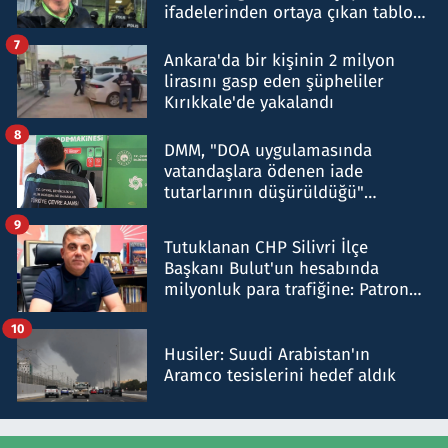
ifadelerinden ortaya çıkan tablo
şok etti
7
Ankara'da bir kişinin 2 milyon
lirasını gasp eden şüpheliler
Kırıkkale'de yakalandı
8
DMM, "DOA uygulamasında
vatandaşlara ödenen iade
tutarlarının düşürüldüğü"
iddiasını yalanladı
9
Tutuklanan CHP Silivri İlçe
Başkanı Bulut'un hesabında
milyonluk para trafiğine: Patron
talimat verdi, ben gönderdim
10
Husiler: Suudi Arabistan'ın
Aramco tesislerini hedef aldık