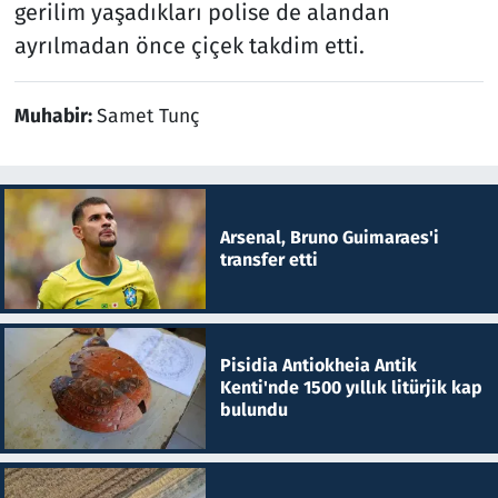
gerilim yaşadıkları polise de alandan
ayrılmadan önce çiçek takdim etti.
Muhabir:
Samet Tunç
Arsenal, Bruno Guimaraes'i
transfer etti
Pisidia Antiokheia Antik
Kenti'nde 1500 yıllık litürjik kap
bulundu