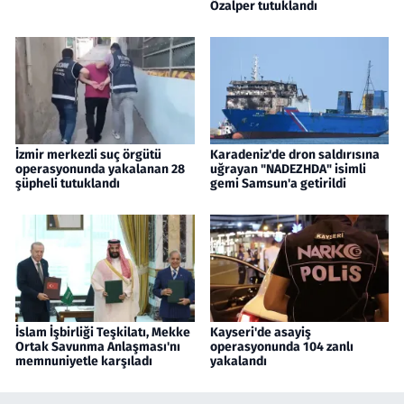
Özalper tutuklandı
İzmir merkezli suç örgütü
Karadeniz'de dron saldırısına
operasyonunda yakalanan 28
uğrayan "NADEZHDA" isimli
şüpheli tutuklandı
gemi Samsun'a getirildi
İslam İşbirliği Teşkilatı, Mekke
Kayseri'de asayiş
Ortak Savunma Anlaşması'nı
operasyonunda 104 zanlı
memnuniyetle karşıladı
yakalandı