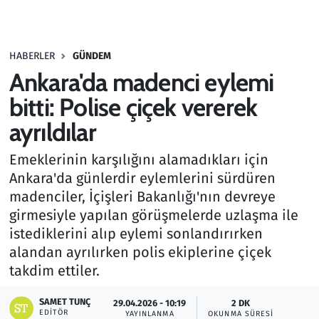
Gündem
HABERLER
GÜNDEM
Haber
Ankara'da madenci eylemi
Kültür Sanat
bitti: Polise çiçek vererek
ayrıldılar
Kurumsal Haberler
Emeklerinin karşılığını alamadıkları için
Lezzet Durağı
Ankara'da günlerdir eylemlerini sürdüren
madenciler, İçişleri Bakanlığı'nın devreye
Memur ve Kamu
girmesiyle yapılan görüşmelerde uzlaşma ile
istediklerini alıp eylemi sonlandırırken
Otomobil
alandan ayrılırken polis ekiplerine çiçek
takdim ettiler.
Oyun
SAMET TUNÇ
29.04.2026 - 10:19
2 DK
EDITÖR
Ramazan
YAYINLANMA
OKUNMA SÜRESI