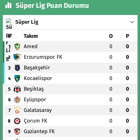
Süper Lig Puan Durumu
Süper Lig
#
Takım
O
P
Amed
0
0
1
Erzurumspor FK
0
0
2
Başakşehir
0
0
3
Kocaelispor
0
0
4
Beşiktaş
0
0
5
Eyüpspor
0
0
6
Galatasaray
0
0
7
Çorum FK
0
0
8
Gaziantep FK
0
0
9