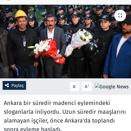
Resmi İlanlar
Rüya Tabirleri
Sağlık
Savunma Sanayi
Seçim 2023
Paylaş
-
+
A
A
Spor
Ankara bir süredir madenci eylemindeki
Teknoloji ve Bilim
sloganlarla inliyordu. Uzun süredir maaşlarını
Televizyon
alamayan işçiler, önce Ankara'da toplandı
sonra eyleme başladı.