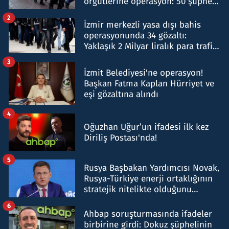
örgütlerine operasyon: 50 şüpheli
hakkında gözaltı kararı
2
İzmir merkezli yasa dışı bahis
operasyonunda 34 gözaltı:
Yaklaşık 2 Milyar liralık para trafiği
tespit edildi
3
İzmit Belediyesi'ne operasyon!
Başkan Fatma Kaplan Hürriyet ve
eşi gözaltına alındı
4
Oğuzhan Uğur’un ifadesi ilk kez
Diriliş Postası'nda!
5
Rusya Başbakan Yardımcısı Novak,
Rusya-Türkiye enerji ortaklığının
stratejik nitelikte olduğunu
belirtti
6
Ahbap soruşturmasında ifadeler
birbirine girdi: Dokuz şüphelinin