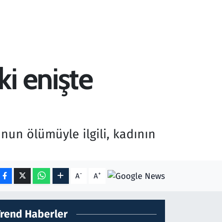
i enişte
un ölümüyle ilgili, kadının
-
+
A
A
Trend Haberler