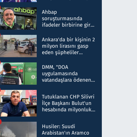
ortaklığının stratejik
nitelikte olduğunu
Ahbap
belirtti
soruşturmasında
ifadeler birbirine girdi:
Dokuz şüphelinin
ifadelerinden ortaya
Ankara'da bir kişinin 2
çıkan tablo şok etti
milyon lirasını gasp
eden şüpheliler
Kırıkkale'de yakalandı
DMM, "DOA
uygulamasında
vatandaşlara ödenen
iade tutarlarının
düşürüldüğü" iddiasını
Tutuklanan CHP Silivri
yalanladı
İlçe Başkanı Bulut'un
hesabında milyonluk
para trafiğine: Patron
talimat verdi, ben
Husiler: Suudi
gönderdim
Arabistan'ın Aramco