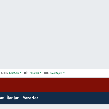
ALTIN
6527.85
BİST
13.703
BTC
64.927,78
mi İlanlar
Yazarlar