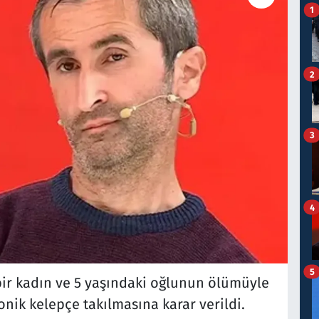
1
2
3
4
5
ir kadın ve 5 yaşındaki oğlunun ölümüyle
ronik kelepçe takılmasına karar verildi.