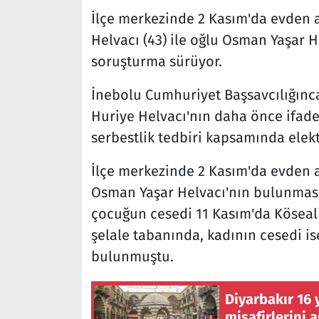
İlçe merkezinde 2 Kasım'da evden 
Helvacı (43) ile oğlu Osman Yaşar H
soruşturma sürüyor.
İnebolu Cumhuriyet Başsavcılığın
Huriye Helvacı'nın daha önce ifades
serbestlik tedbiri kapsamında elektr
İlçe merkezinde 2 Kasım'da evden a
Osman Yaşar Helvacı'nın bulunması
çocuğun cesedi 11 Kasım'da Köseal
şelale tabanında, kadının cesedi is
bulunmuştu.
Diyarbakır 16 
misafirlerini 