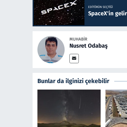
EDITÖRÜN SEÇTIĞI
SpaceX'in gelir
MUHABIR
Nusret Odabaş
Bunlar da ilginizi çekebilir