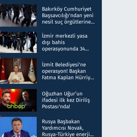
Bakırköy Cumhuriyet
Başsavcılığı'ndan yeni
nesil suç örgütlerine
operasyon: 50 şüpheli
hakkında gözaltı kararı
İzmir merkezli yasa
dışı bahis
operasyonunda 34
gözaltı: Yaklaşık 2
Milyar liralık para
İzmit Belediyesi'ne
trafiği tespit edildi
operasyon! Başkan
Fatma Kaplan Hürriyet
ve eşi gözaltına alındı
Oğuzhan Uğur’un
ifadesi ilk kez Diriliş
Postası'nda!
Rusya Başbakan
Yardımcısı Novak,
Rusya-Türkiye enerji