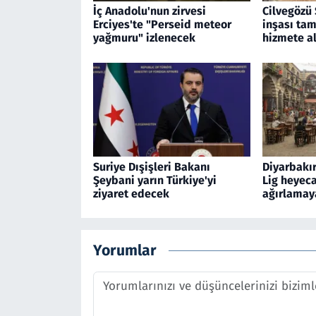
İç Anadolu'nun zirvesi
Cilvegözü 
Erciyes'te "Perseid meteor
inşası tam
yağmuru" izlenecek
hizmete al
Suriye Dışişleri Bakanı
Diyarbakır
Şeybani yarın Türkiye'yi
Lig heyeca
ziyaret edecek
ağırlamaya
Yorumlar