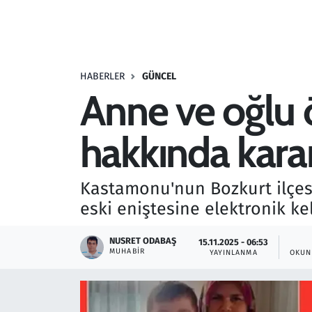
Resmi İlanlar
Rüya Tabirleri
HABERLER
GÜNCEL
Anne ve oğlu 
Sağlık
hakkında kara
Savunma Sanayi
Seçim 2023
Kastamonu'nun Bozkurt ilçesi
eski eniştesine elektronik ke
Spor
NUSRET ODABAŞ
15.11.2025 - 06:53
Teknoloji ve Bilim
MUHABIR
YAYINLANMA
OKUN
Televizyon