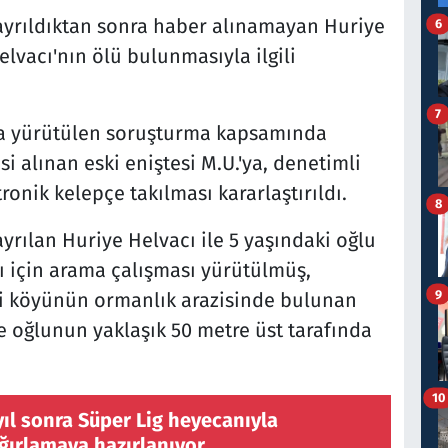
ayrıldıktan sonra haber alınamayan Huriye
6
elvacı'nın ölü bulunmasıyla ilgili
7
ca yürütülen soruşturma kapsamında
i alınan eski eniştesi M.U.'ya, denetimli
onik kelepçe takılması kararlaştırıldı.
8
yrılan Huriye Helvacı ile 5 yaşındaki oğlu
 için arama çalışması yürütülmüş,
9
i köyünün ormanlık arazisinde bulunan
e oğlunun yaklaşık 50 metre üst tarafında
10
yıl sonra Süper Lig heyecanıyla
ağırlamaya hazırlanıyor