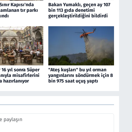
Sınır Kapısı'nda
Bakan Yumaklı, geçen ay 107
amlanan tır parkı
bin 113 gıda denetimi
ındı
gerçekleştirildiğini bildirdi
 16 yıl sonra Süper
"Ateş kuşları" bu yıl orman
nıyla misafirlerini
yangınlarını söndürmek için 8
 hazırlanıyor
bin 975 saat uçuş yaptı