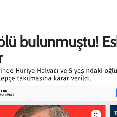
ölü bulunmuştu! Esk
r
nde Huriye Helvacı ve 5 yaşındaki oğlun
lepçe takılmasına karar verildi.
1 DK
MA SÜRESI