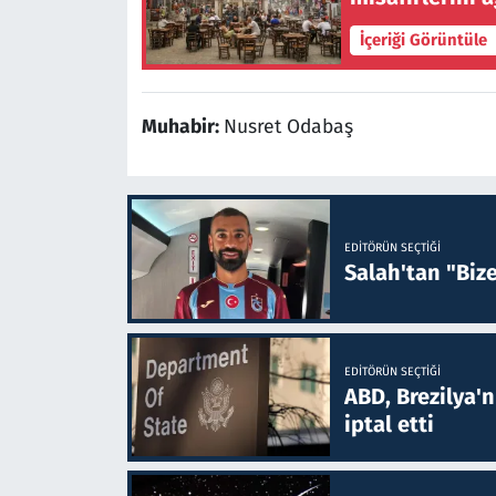
İçeriği Görüntüle
Muhabir:
Nusret Odabaş
EDITÖRÜN SEÇTIĞI
Salah'tan "Biz
EDITÖRÜN SEÇTIĞI
ABD, Brezilya'
iptal etti