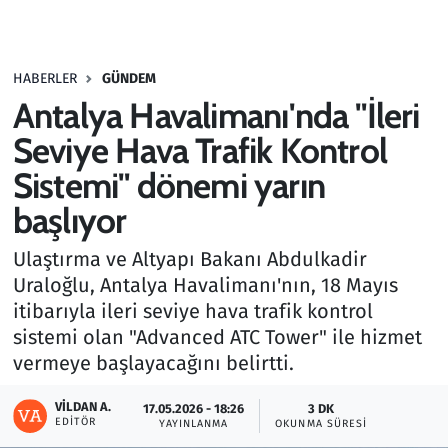
Gündem
HABERLER
GÜNDEM
Haber
Antalya Havalimanı'nda "İleri
Kültür Sanat
Seviye Hava Trafik Kontrol
Sistemi" dönemi yarın
Kurumsal Haberler
başlıyor
Lezzet Durağı
Ulaştırma ve Altyapı Bakanı Abdulkadir
Uraloğlu, Antalya Havalimanı'nın, 18 Mayıs
Memur ve Kamu
itibarıyla ileri seviye hava trafik kontrol
sistemi olan "Advanced ATC Tower" ile hizmet
Otomobil
vermeye başlayacağını belirtti.
Oyun
VILDAN A.
17.05.2026 - 18:26
3 DK
EDITÖR
YAYINLANMA
OKUNMA SÜRESI
Ramazan