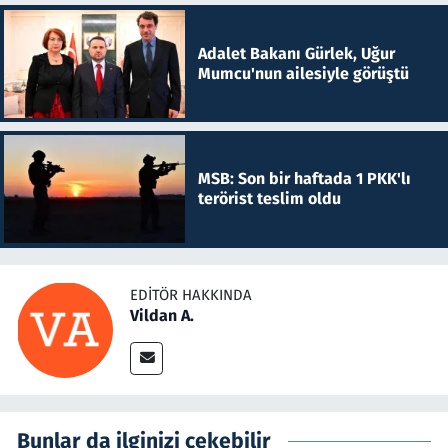
Adalet Bakanı Gürlek, Uğur
Mumcu'nun ailesiyle görüştü
MSB: Son bir haftada 1 PKK'lı
terörist teslim oldu
EDITÖR HAKKINDA
Vildan A.
Bunlar da ilginizi çekebilir