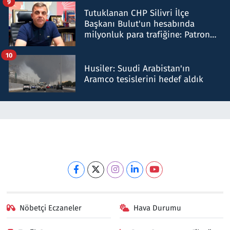
9
Tutuklanan CHP Silivri İlçe
Başkanı Bulut'un hesabında
milyonluk para trafiğine: Patron
talimat verdi, ben gönderdim
10
Husiler: Suudi Arabistan'ın
Aramco tesislerini hedef aldık
Nöbetçi Eczaneler
Hava Durumu