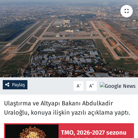
Resmi İlanlar
Rüya Tabirleri
Sağlık
Savunma Sanayi
Seçim 2023
Paylaş
-
+
A
A
Spor
Ulaştırma ve Altyapı Bakanı Abdulkadir
Teknoloji ve Bilim
Uraloğlu, konuya ilişkin yazılı açıklama yaptı.
Televizyon
TMO, 2026-2027 sezonu