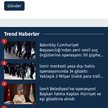
Gönder
Trend Haberler
1
Bakırköy Cumhuriyet
Başsavcılığı'ndan yeni nesil suç
örgütlerine operasyon: 50 şüpheli
hakkında gözaltı kararı
2
İzmir merkezli yasa dışı bahis
operasyonunda 34 gözaltı:
Yaklaşık 2 Milyar liralık para trafiği
tespit edildi
3
İzmit Belediyesi'ne operasyon!
Başkan Fatma Kaplan Hürriyet ve
eşi gözaltına alındı