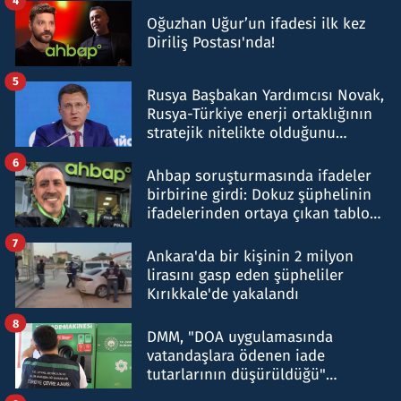
4
Oğuzhan Uğur’un ifadesi ilk kez
Diriliş Postası'nda!
5
Rusya Başbakan Yardımcısı Novak,
Rusya-Türkiye enerji ortaklığının
stratejik nitelikte olduğunu
belirtti
6
Ahbap soruşturmasında ifadeler
birbirine girdi: Dokuz şüphelinin
ifadelerinden ortaya çıkan tablo
şok etti
7
Ankara'da bir kişinin 2 milyon
lirasını gasp eden şüpheliler
Kırıkkale'de yakalandı
8
DMM, "DOA uygulamasında
vatandaşlara ödenen iade
tutarlarının düşürüldüğü"
iddiasını yalanladı