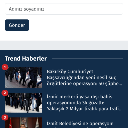
Gönder
Trend Haberler
1
Bakırköy Cumhuriyet
Başsavcılığı'ndan yeni nesil suç
örgütlerine operasyon: 50 şüpheli
hakkında gözaltı kararı
2
İzmir merkezli yasa dışı bahis
operasyonunda 34 gözaltı:
Yaklaşık 2 Milyar liralık para trafiği
tespit edildi
3
İzmit Belediyesi'ne operasyon!