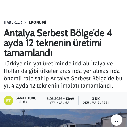
Gündem
HABERLER
EKONOMI
Haber
Antalya Serbest Bölge'de 4
Kültür Sanat
ayda 12 teknenin üretimi
tamamlandı
Kurumsal Haberler
Türkiye'nin yat üretiminde iddialı İtalya ve
Lezzet Durağı
Hollanda gibi ülkeler arasında yer almasında
önemli role sahip Antalya Serbest Bölge'de bu
Memur ve Kamu
yıl 4 ayda 12 teknenin imalatı tamamlandı.
Otomobil
SAMET TUNÇ
15.05.2026 - 13:49
3 DK
EDITÖR
YAYINLANMA
OKUNMA SÜRESI
Oyun
Ramazan