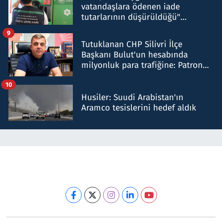
vatandaşlara ödenen iade
tutarlarının düşürüldüğü"
iddiasını yalanladı
9
Tutuklanan CHP Silivri İlçe
Başkanı Bulut'un hesabında
milyonluk para trafiğine: Patron
talimat verdi, ben gönderdim
10
Husiler: Suudi Arabistan'ın
Aramco tesislerini hedef aldık