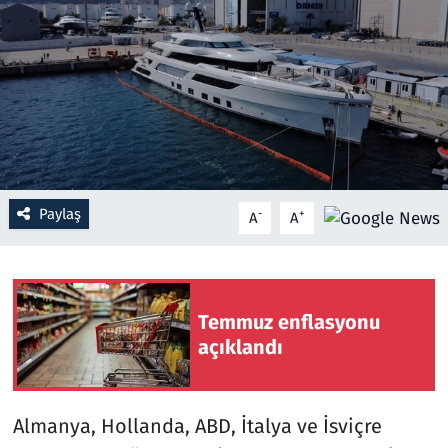
Resmi İlanlar
Rüya Tabirleri
Sağlık
Savunma Sanayi
Paylaş
-
+
A
A
Seçim 2023
Spor
Temmuz enflasyonu
açıklandı
Teknoloji ve Bilim
Televizyon
Almanya, Hollanda, ABD, İtalya ve İsviçre