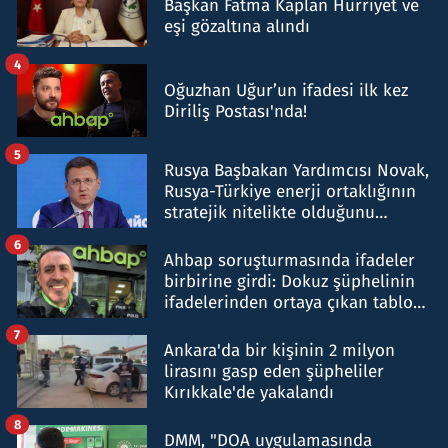
Başkan Fatma Kaplan Hürriyet ve
eşi gözaltına alındı
4
Oğuzhan Uğur’un ifadesi ilk kez
Diriliş Postası'nda!
5
Rusya Başbakan Yardımcısı Novak,
Rusya-Türkiye enerji ortaklığının
stratejik nitelikte olduğunu
belirtti
6
Ahbap soruşturmasında ifadeler
birbirine girdi: Dokuz şüphelinin
ifadelerinden ortaya çıkan tablo
şok etti
7
Ankara'da bir kişinin 2 milyon
lirasını gasp eden şüpheliler
Kırıkkale'de yakalandı
8
DMM, "DOA uygulamasında