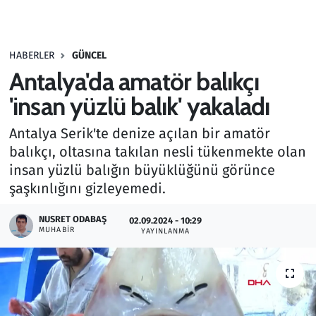
Gündem
HABERLER
GÜNCEL
Haber
Antalya'da amatör balıkçı
Kültür Sanat
'insan yüzlü balık' yakaladı
Antalya Serik'te denize açılan bir amatör
Kurumsal Haberler
balıkçı, oltasına takılan nesli tükenmekte olan
insan yüzlü balığın büyüklüğünü görünce
Lezzet Durağı
şaşkınlığını gizleyemedi.
Memur ve Kamu
NUSRET ODABAŞ
02.09.2024 - 10:29
MUHABIR
YAYINLANMA
Otomobil
Oyun
Ramazan