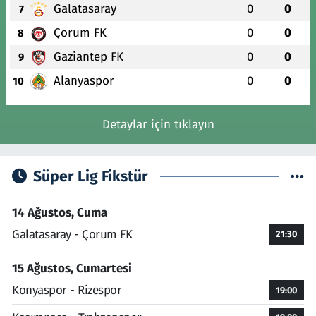
Galatasaray
0
0
7
Çorum FK
0
0
8
Gaziantep FK
0
0
9
Alanyaspor
0
0
10
Detaylar için tıklayın
Süper Lig Fikstür
14 Ağustos, Cuma
Galatasaray - Çorum FK
21:30
15 Ağustos, Cumartesi
Konyaspor - Rizespor
19:00