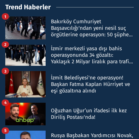
Trend Haberler
1
Bakırköy Cumhuriyet
Başsavcılığı'ndan yeni nesil suç
örgütlerine operasyon: 50 şüpheli
hakkında gözaltı kararı
2
İzmir merkezli yasa dışı bahis
operasyonunda 34 gözaltı:
Yaklaşık 2 Milyar liralık para trafiği
tespit edildi
3
İzmit Belediyesi'ne operasyon!
Başkan Fatma Kaplan Hürriyet ve
eşi gözaltına alındı
4
Oğuzhan Uğur’un ifadesi ilk kez
Diriliş Postası'nda!
5
Rusya Başbakan Yardımcısı Novak,