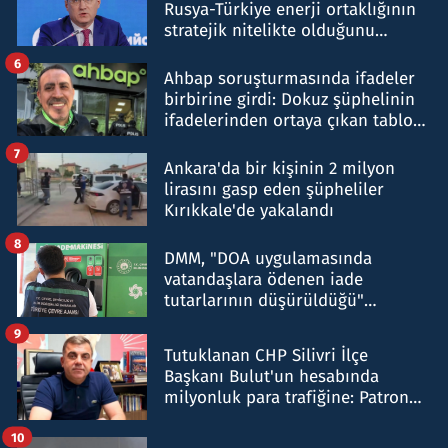
Rusya-Türkiye enerji ortaklığının
stratejik nitelikte olduğunu
belirtti
6
Ahbap soruşturmasında ifadeler
birbirine girdi: Dokuz şüphelinin
ifadelerinden ortaya çıkan tablo
şok etti
7
Ankara'da bir kişinin 2 milyon
lirasını gasp eden şüpheliler
Kırıkkale'de yakalandı
8
DMM, "DOA uygulamasında
vatandaşlara ödenen iade
tutarlarının düşürüldüğü"
iddiasını yalanladı
9
Tutuklanan CHP Silivri İlçe
Başkanı Bulut'un hesabında
milyonluk para trafiğine: Patron
talimat verdi, ben gönderdim
10