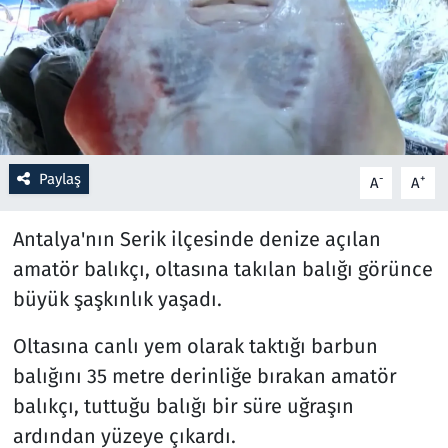
Resmi İlanlar
Rüya Tabirleri
Sağlık
Paylaş
-
+
A
A
Savunma Sanayi
Antalya'nın Serik ilçesinde denize açılan
Seçim 2023
amatör balıkçı, oltasına takılan balığı görünce
büyük şaşkınlık yaşadı.
Spor
Oltasına canlı yem olarak taktığı barbun
Teknoloji ve Bilim
balığını 35 metre derinliğe bırakan amatör
Televizyon
balıkçı, tuttuğu balığı bir süre uğraşın
ardından yüzeye çıkardı.