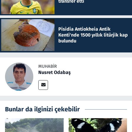
transfer etti
Pisidia Antiokheia Antik
Kenti'nde 1500 yıllık litürjik kap
bulundu
MUHABIR
Nusret Odabaş
Bunlar da ilginizi çekebilir