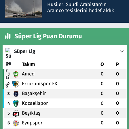
Husiler: Suudi Arabistan'ın
Aramco tesislerini hedef aldık
Süper Lig Puan Durumu
Süper Lig
#
Takım
O
P
Amed
0
0
1
Erzurumspor FK
0
0
2
Başakşehir
0
0
3
Kocaelispor
0
0
4
Beşiktaş
0
0
5
Eyüpspor
0
0
6