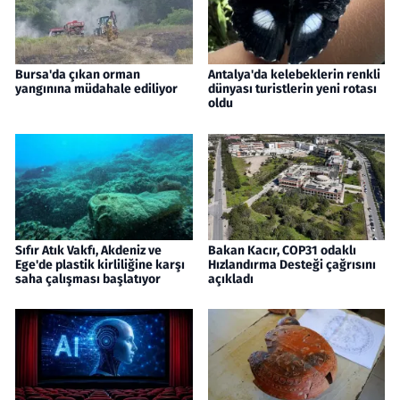
Bursa'da çıkan orman
Antalya'da kelebeklerin renkli
yangınına müdahale ediliyor
dünyası turistlerin yeni rotası
oldu
Sıfır Atık Vakfı, Akdeniz ve
Bakan Kacır, COP31 odaklı
Ege'de plastik kirliliğine karşı
Hızlandırma Desteği çağrısını
saha çalışması başlatıyor
açıkladı