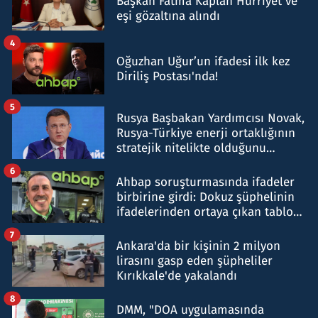
Başkan Fatma Kaplan Hürriyet ve
eşi gözaltına alındı
4
Oğuzhan Uğur’un ifadesi ilk kez
Diriliş Postası'nda!
5
Rusya Başbakan Yardımcısı Novak,
Rusya-Türkiye enerji ortaklığının
stratejik nitelikte olduğunu
belirtti
6
Ahbap soruşturmasında ifadeler
birbirine girdi: Dokuz şüphelinin
ifadelerinden ortaya çıkan tablo
şok etti
7
Ankara'da bir kişinin 2 milyon
lirasını gasp eden şüpheliler
Kırıkkale'de yakalandı
8
DMM, "DOA uygulamasında