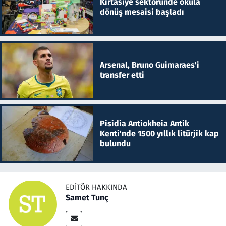
Kırtasiye sektöründe okula
dönüş mesaisi başladı
Arsenal, Bruno Guimaraes'i
transfer etti
Pisidia Antiokheia Antik
Kenti'nde 1500 yıllık litürjik kap
bulundu
EDITÖR HAKKINDA
Samet Tunç