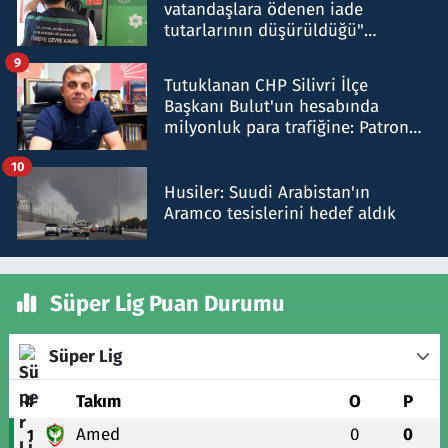
vatandaşlara ödenen iade
tutarlarının düşürüldüğü"
iddiasını yalanladı
9
Tutuklanan CHP Silivri İlçe
Başkanı Bulut'un hesabında
milyonluk para trafiğine: Patron
talimat verdi, ben gönderdim
10
Husiler: Suudi Arabistan'ın
Aramco tesislerini hedef aldık
Süper Lig Puan Durumu
Süper Lig
#
Takım
O
P
Amed
0
0
1