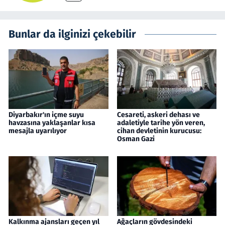
Bunlar da ilginizi çekebilir
Diyarbakır'ın içme suyu
Cesareti, askeri dehası ve
havzasına yaklaşanlar kısa
adaletiyle tarihe yön veren,
mesajla uyarılıyor
cihan devletinin kurucusu:
Osman Gazi
Kalkınma ajansları geçen yıl
Ağaçların gövdesindeki