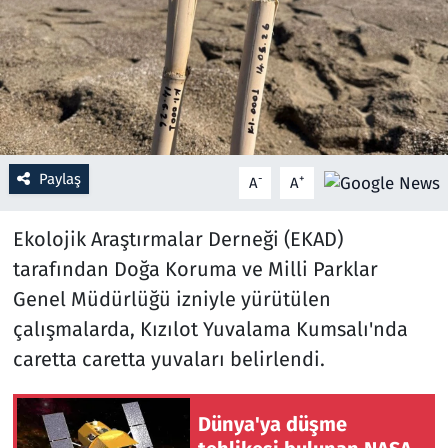
Resmi İlanlar
Rüya Tabirleri
Sağlık
Paylaş
-
+
A
A
Savunma Sanayi
Ekolojik Araştırmalar Derneği (EKAD)
Seçim 2023
tarafından Doğa Koruma ve Milli Parklar
Genel Müdürlüğü izniyle yürütülen
Spor
çalışmalarda, Kızılot Yuvalama Kumsalı'nda
Teknoloji ve Bilim
caretta caretta yuvaları belirlendi.
Televizyon
Dünya'ya düşme