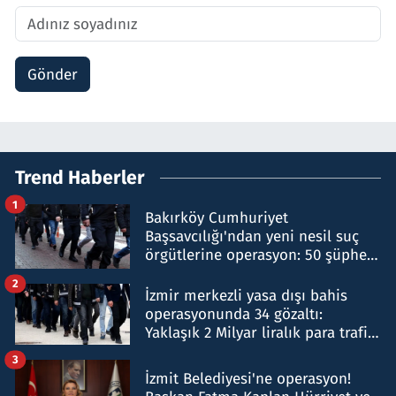
Gönder
Trend Haberler
1
Bakırköy Cumhuriyet
Başsavcılığı'ndan yeni nesil suç
örgütlerine operasyon: 50 şüpheli
hakkında gözaltı kararı
2
İzmir merkezli yasa dışı bahis
operasyonunda 34 gözaltı:
Yaklaşık 2 Milyar liralık para trafiği
tespit edildi
3
İzmit Belediyesi'ne operasyon!