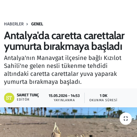
Gündem
HABERLER
GENEL
Haber
Antalya'da caretta carettalar
Kültür Sanat
yumurta bırakmaya başladı
Antalya'nın Manavgat ilçesine bağlı Kızılot
Kurumsal Haberler
Sahili'ne gelen nesli tükenme tehdidi
altındaki caretta carettalar yuva yaparak
Lezzet Durağı
yumurta bırakmaya başladı.
Memur ve Kamu
SAMET TUNÇ
15.05.2026 - 14:53
1 DK
EDITÖR
YAYINLANMA
OKUNMA SÜRESI
Otomobil
Oyun
Ramazan