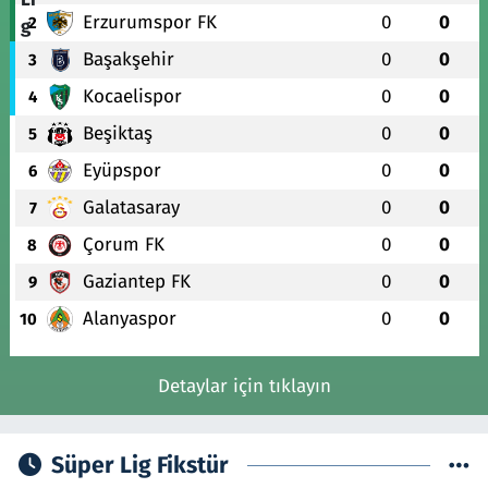
Erzurumspor FK
0
0
2
Başakşehir
0
0
3
Kocaelispor
0
0
4
Beşiktaş
0
0
5
Eyüpspor
0
0
6
Galatasaray
0
0
7
Çorum FK
0
0
8
Gaziantep FK
0
0
9
Alanyaspor
0
0
10
Detaylar için tıklayın
Süper Lig Fikstür